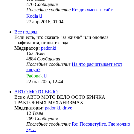
476
Сообщения
Последнее сообщение
Re: документ в сайт
Перейти
Kodla
к
27 апр 2016, 01:04
последнему
сообщению
Все подряд
Если есть, что сказать "за жизнь" или одолела
графомания, пишите сюда.
Модератор:
padonki
162
Темы
4884
Сообщения
Последнее сообщение
На что расчитывает этот
клоун?
Перейти
Padonak
к
22 окт 2025, 12:44
последнему
сообщению
АВТО МОТО ВЕЛО
Все о АВТО МОТО ВЕЛО ФОТО БРИЧКА
ТРАКТОРНЫХ МЕХАНИЗМАХ
Модераторы:
padonki
,
drive
12
Темы
269
Сообщения
Последнее сообщение
Re: Посоветуйте. Где можно
ку…