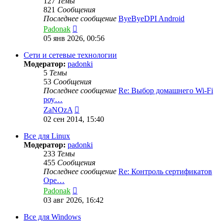
127
Темы
821
Сообщения
Последнее сообщение
ByeByeDPI Android
Перейти
Padonak
к
05 янв 2026, 00:56
последнему
сообщению
Сети и сетевые технологии
Модератор:
padonki
5
Темы
53
Сообщения
Последнее сообщение
Re: Выбор домашнего Wi-Fi
роу…
Перейти
ZaNOzA
к
02 сен 2014, 15:40
последнему
сообщению
Все для Linux
Модератор:
padonki
233
Темы
455
Сообщения
Последнее сообщение
Re: Контроль сертификатов
Ope…
Перейти
Padonak
к
03 авг 2026, 16:42
последнему
сообщению
Все для Windows