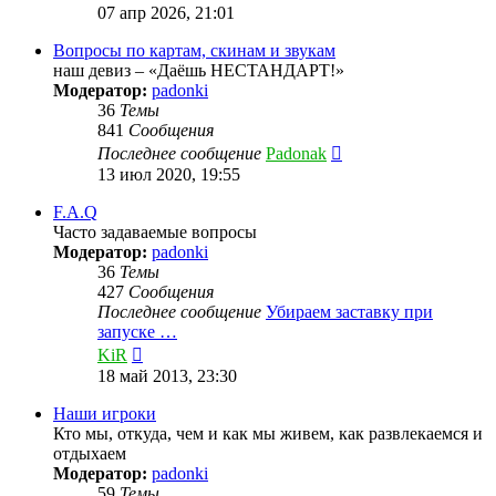
к
07 апр 2026, 21:01
последнему
сообщению
Вопросы по картам, скинам и звукам
наш девиз – «Даёшь НЕСТАНДАРТ!»
Модератор:
padonki
36
Темы
841
Сообщения
Перейти
Последнее сообщение
Padonak
к
13 июл 2020, 19:55
последнему
сообщению
F.A.Q
Часто задаваемые вопросы
Модератор:
padonki
36
Темы
427
Сообщения
Последнее сообщение
Убираем заставку при
запуске …
Перейти
KiR
к
18 май 2013, 23:30
последнему
сообщению
Наши игроки
Кто мы, откуда, чем и как мы живем, как развлекаемся и
отдыхаем
Модератор:
padonki
59
Темы