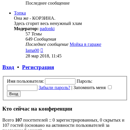
Последнее сообщение
Топка
Она же - КОРЗИНА.
Здесь сгорит весь ненужный хлам
Модератор:
padonki
57
Темы
649
Сообщения
Последнее сообщение
Мойка в гараже
Перейти
Iama00
к
28 мар 2018, 11:45
последнему
сообщению
Вход
•
Регистрация
Имя пользователя:
Пароль:
Забыли пароль?
|
Запомнить меня
Кто сейчас на конференции
Всего
107
посетителей :: 0 зарегистрированных, 0 скрытых и
107 гостей (основано на активности пользователей за