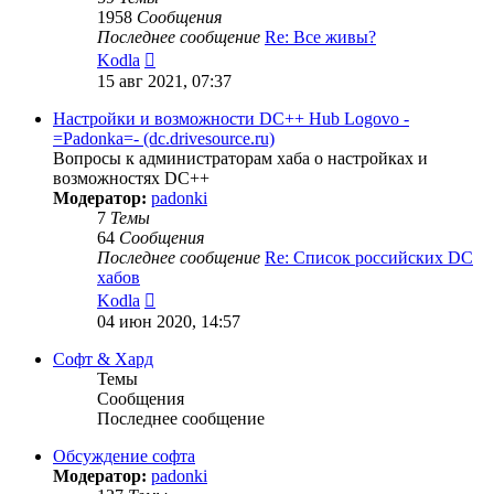
1958
Сообщения
Последнее сообщение
Re: Все живы?
Перейти
Kodla
к
15 авг 2021, 07:37
последнему
сообщению
Настройки и возможности DC++ Hub Logovo -
=Padonka=- (dc.drivesource.ru)
Вопросы к администраторам хаба о настройках и
возможностях DC++
Модератор:
padonki
7
Темы
64
Сообщения
Последнее сообщение
Re: Список российских DC
хабов
Перейти
Kodla
к
04 июн 2020, 14:57
последнему
сообщению
Софт & Хард
Темы
Сообщения
Последнее сообщение
Обсуждение софта
Модератор:
padonki