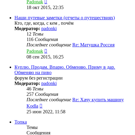
Перейти
Padonak
к
18 окт 2015, 22:35
последнему
сообщению
Наши путевые заметки (отчеты о путешествиях)
Кто, где, когда, с кем , почём
Модератор:
padonki
12
Темы
116
Сообщения
Последнее сообщение
Re: Матушка Россия
Перейти
Padonak
к
08 сен 2015, 16:25
последнему
сообщению
Куплю. Продам. Впарю. Обменяю. Приму в дар.
Обменяю на пиво
форум без регистрации
Модератор:
padonki
46
Темы
257
Сообщения
Последнее сообщение
Re: Хачу купить машину
Перейти
Kodla
к
25 июн 2022, 11:58
последнему
сообщению
Топка
Темы
Сообщения