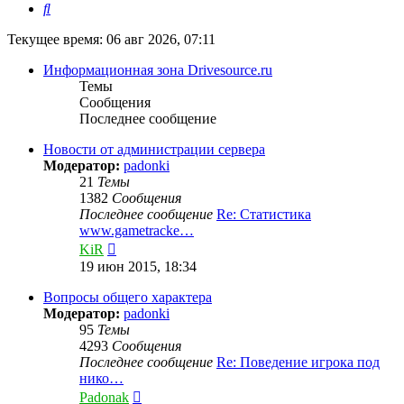
Поиск
Текущее время: 06 авг 2026, 07:11
Информационная зона Drivesource.ru
Темы
Сообщения
Последнее сообщение
Новости от администрации сервера
Модератор:
padonki
21
Темы
1382
Сообщения
Последнее сообщение
Re: Статистика
www.gametracke…
Перейти
KiR
к
19 июн 2015, 18:34
последнему
сообщению
Вопросы общего характера
Модератор:
padonki
95
Темы
4293
Сообщения
Последнее сообщение
Re: Поведение игрока под
нико…
Перейти
Padonak