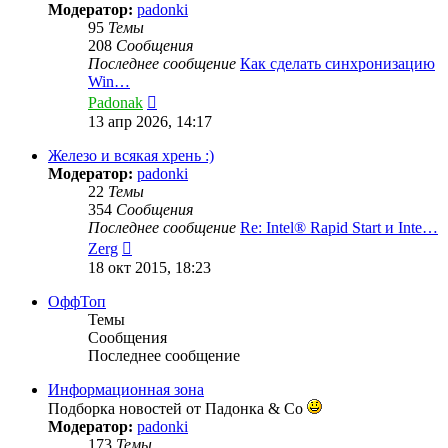
Модератор:
padonki
95
Темы
208
Сообщения
Последнее сообщение
Как сделать синхронизацию
Win…
Перейти
Padonak
к
13 апр 2026, 14:17
последнему
сообщению
Железо и всякая хрень :)
Модератор:
padonki
22
Темы
354
Сообщения
Последнее сообщение
Re: Intel® Rapid Start и Inte…
Перейти
Zerg
к
18 окт 2015, 18:23
последнему
сообщению
ОффТоп
Темы
Сообщения
Последнее сообщение
Информационная зона
Подборка новостей от Падонка & Co
Модератор:
padonki
173
Темы