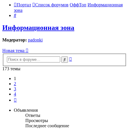
Портал
Список форумов
ОффТоп
Информационная
зона
Поиск
Информационная зона
Модератор:
padonki
Новая тема
Расширенный
Поиск
поиск
173 темы
1
2
3
4
След.
Объявления
Ответы
Просмотры
Последнее сообщение