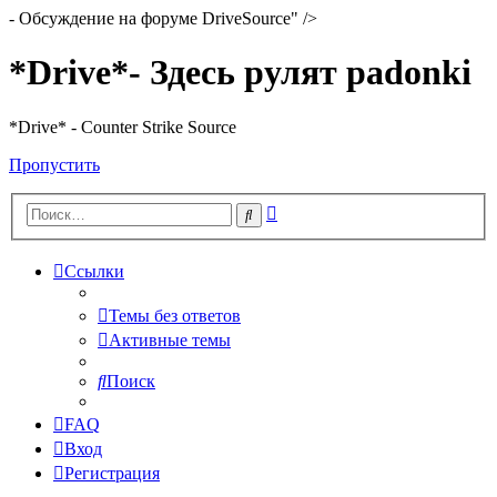
- Обсуждение на форуме DriveSource" />
*Drive*- Здесь рулят padonki
*Drive* - Counter Strike Source
Пропустить
Расширенный
Поиск
поиск
Ссылки
Темы без ответов
Активные темы
Поиск
FAQ
Вход
Регистрация