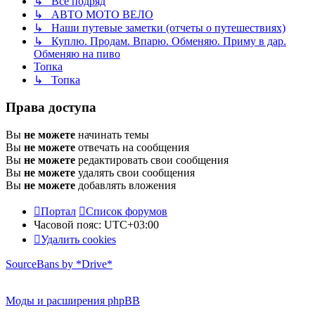
↳ Все подряд
↳ АВТО МОТО ВЕЛО
↳ Наши путевые заметки (отчеты о путешествиях)
↳ Куплю. Продам. Впарю. Обменяю. Приму в дар.
Обменяю на пиво
Топка
↳ Топка
Права доступа
Вы
не можете
начинать темы
Вы
не можете
отвечать на сообщения
Вы
не можете
редактировать свои сообщения
Вы
не можете
удалять свои сообщения
Вы
не можете
добавлять вложения
Портал
Список форумов
Часовой пояс:
UTC+03:00
Удалить cookies
SourceBans by *Drive*
Моды и расширения phpBB