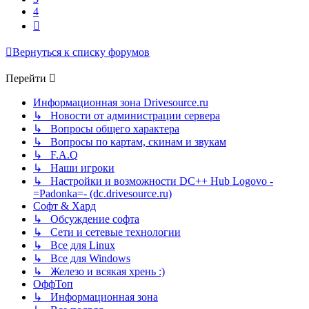
4
След.
Вернуться к списку форумов
Перейти
Информационная зона Drivesource.ru
↳ Новости от администрации сервера
↳ Вопросы общего характера
↳ Вопросы по картам, скинам и звукам
↳ F.A.Q
↳ Наши игроки
↳ Настройки и возможности DC++ Hub Logovo -
=Padonka=- (dc.drivesource.ru)
Софт & Хард
↳ Обсуждение софта
↳ Сети и сетевые технологии
↳ Все для Linux
↳ Все для Windows
↳ Железо и всякая хрень :)
ОффТоп
↳ Информационная зона