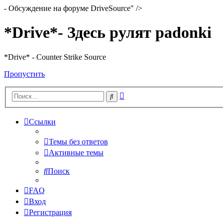
- Обсуждение на форуме DriveSource" />
*Drive*- Здесь рулят padonki
*Drive* - Counter Strike Source
Пропустить
Расширенный
Поиск
поиск
Ссылки
Темы без ответов
Активные темы
Поиск
FAQ
Вход
Регистрация