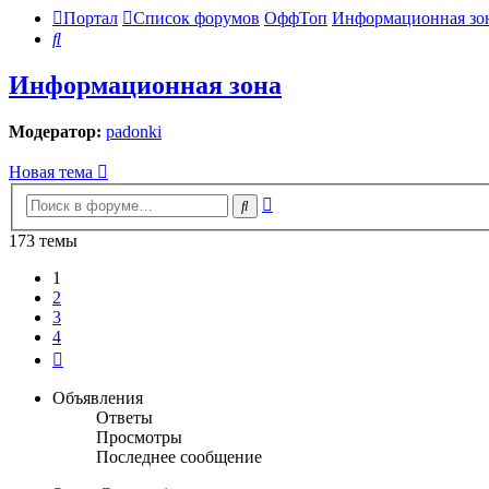
Портал
Список форумов
ОффТоп
Информационная зо
Поиск
Информационная зона
Модератор:
padonki
Новая тема
Расширенный
Поиск
поиск
173 темы
1
2
3
4
След.
Объявления
Ответы
Просмотры
Последнее сообщение