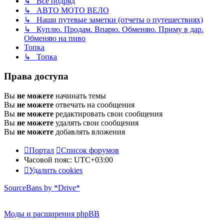
↳ Все подряд
↳ АВТО МОТО ВЕЛО
↳ Наши путевые заметки (отчеты о путешествиях)
↳ Куплю. Продам. Впарю. Обменяю. Приму в дар.
Обменяю на пиво
Топка
↳ Топка
Права доступа
Вы
не можете
начинать темы
Вы
не можете
отвечать на сообщения
Вы
не можете
редактировать свои сообщения
Вы
не можете
удалять свои сообщения
Вы
не можете
добавлять вложения
Портал
Список форумов
Часовой пояс:
UTC+03:00
Удалить cookies
SourceBans by *Drive*
Моды и расширения phpBB