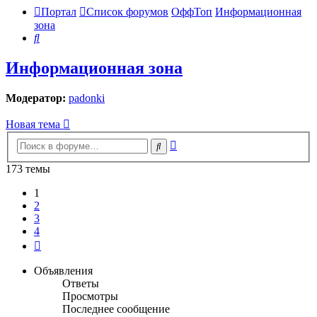
Портал
Список форумов
ОффТоп
Информационная
зона
Поиск
Информационная зона
Модератор:
padonki
Новая тема
Расширенный
Поиск
поиск
173 темы
1
2
3
4
След.
Объявления
Ответы
Просмотры
Последнее сообщение