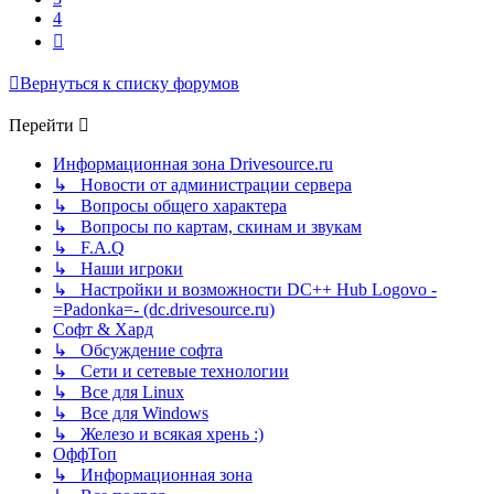
4
След.
Вернуться к списку форумов
Перейти
Информационная зона Drivesource.ru
↳ Новости от администрации сервера
↳ Вопросы общего характера
↳ Вопросы по картам, скинам и звукам
↳ F.A.Q
↳ Наши игроки
↳ Настройки и возможности DC++ Hub Logovo -
=Padonka=- (dc.drivesource.ru)
Софт & Хард
↳ Обсуждение софта
↳ Сети и сетевые технологии
↳ Все для Linux
↳ Все для Windows
↳ Железо и всякая хрень :)
ОффТоп
↳ Информационная зона