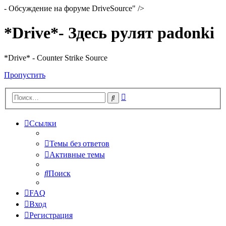
- Обсуждение на форуме DriveSource" />
*Drive*- Здесь рулят padonki
*Drive* - Counter Strike Source
Пропустить
Расширенный
Поиск
поиск
Ссылки
Темы без ответов
Активные темы
Поиск
FAQ
Вход
Регистрация