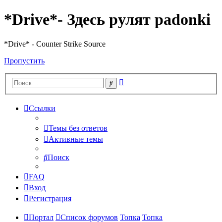
*Drive*- Здесь рулят padonki
*Drive* - Counter Strike Source
Пропустить
Расширенный
Поиск
поиск
Ссылки
Темы без ответов
Активные темы
Поиск
FAQ
Вход
Регистрация
Портал
Список форумов
Топка
Топка