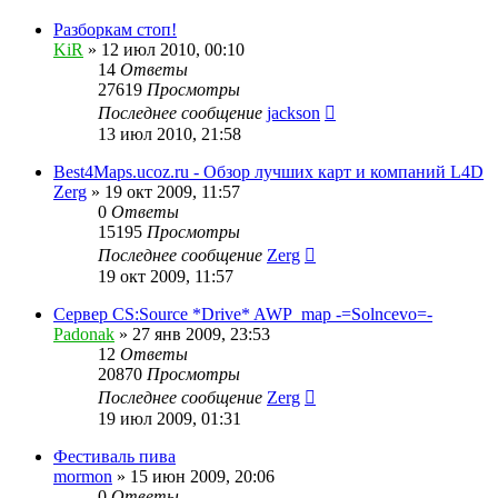
Разборкам стоп!
KiR
»
12 июл 2010, 00:10
14
Ответы
27619
Просмотры
Последнее сообщение
jackson
13 июл 2010, 21:58
Best4Maps.ucoz.ru - Обзор лучших карт и компаний L4D
Zerg
»
19 окт 2009, 11:57
0
Ответы
15195
Просмотры
Последнее сообщение
Zerg
19 окт 2009, 11:57
Сервер CS:Source *Drive* AWP_map -=Solncevo=-
Padonak
»
27 янв 2009, 23:53
12
Ответы
20870
Просмотры
Последнее сообщение
Zerg
19 июл 2009, 01:31
Фестиваль пива
mormon
»
15 июн 2009, 20:06
0
Ответы