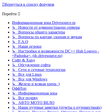
Вернуться к списку форумов
Перейти
Информационная зона Drivesource.ru
↳ Новости от администрации сервера
↳ Вопросы общего характера
↳ Вопросы по картам, скинам и звукам
↳ F.A.Q
↳ Наши игроки
↳ Настройки и возможности DC++ Hub Logovo -
=Padonka=- (dc.drivesource.ru)
Софт & Хард
↳ Обсуждение софта
↳ Сети и сетевые технологии
↳ Все для Linux
↳ Все для Windows
↳ Железо и всякая хрень :)
ОффТоп
↳ Информационная зона
↳ Все подряд
↳ АВТО МОТО ВЕЛО
↳ Наши путевые заметки (отчеты о путешествиях)