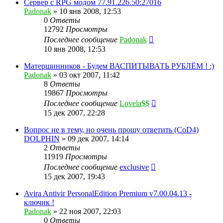
Сервер с RPG модом 77.91.226.50:27016
Padonak
»
10 янв 2008, 12:53
0
Ответы
12792
Просмотры
Последнее сообщение
Padonak
10 янв 2008, 12:53
Матершинников - Будем ВАСПИТЫВАТЬ РУБЛЁМ ! :)
Padonak
»
03 окт 2007, 11:42
8
Ответы
19867
Просмотры
Последнее сообщение
Lovela$$
15 дек 2007, 22:28
Вопрос не в тему, но очень прошу ответить (CoD4)
DOLPHIN
»
09 дек 2007, 14:14
2
Ответы
11919
Просмотры
Последнее сообщение
exclusive
15 дек 2007, 19:43
Avira Antivir PersonalEdition Premium v7.00.04.13 -
ключик !
Padonak
»
22 ноя 2007, 22:03
0
Ответы