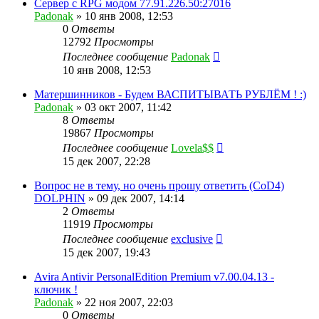
Сервер с RPG модом 77.91.226.50:27016
Padonak
»
10 янв 2008, 12:53
0
Ответы
12792
Просмотры
Последнее сообщение
Padonak
10 янв 2008, 12:53
Матершинников - Будем ВАСПИТЫВАТЬ РУБЛЁМ ! :)
Padonak
»
03 окт 2007, 11:42
8
Ответы
19867
Просмотры
Последнее сообщение
Lovela$$
15 дек 2007, 22:28
Вопрос не в тему, но очень прошу ответить (CoD4)
DOLPHIN
»
09 дек 2007, 14:14
2
Ответы
11919
Просмотры
Последнее сообщение
exclusive
15 дек 2007, 19:43
Avira Antivir PersonalEdition Premium v7.00.04.13 -
ключик !
Padonak
»
22 ноя 2007, 22:03
0
Ответы