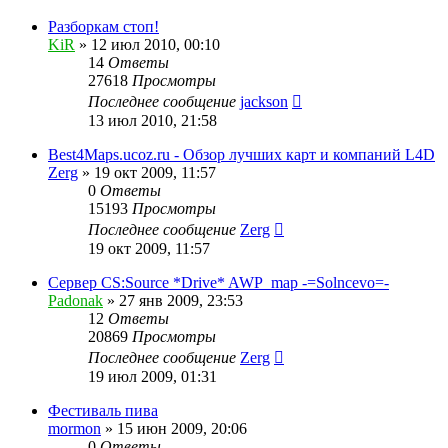
Разборкам стоп!
KiR
»
12 июл 2010, 00:10
14
Ответы
27618
Просмотры
Последнее сообщение
jackson
13 июл 2010, 21:58
Best4Maps.ucoz.ru - Обзор лучших карт и компаний L4D
Zerg
»
19 окт 2009, 11:57
0
Ответы
15193
Просмотры
Последнее сообщение
Zerg
19 окт 2009, 11:57
Сервер CS:Source *Drive* AWP_map -=Solncevo=-
Padonak
»
27 янв 2009, 23:53
12
Ответы
20869
Просмотры
Последнее сообщение
Zerg
19 июл 2009, 01:31
Фестиваль пива
mormon
»
15 июн 2009, 20:06
0
Ответы