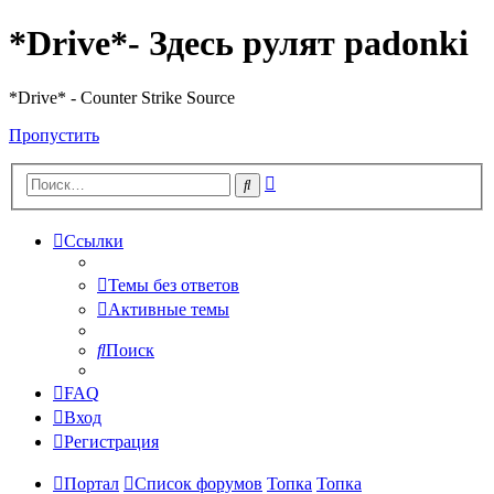
*Drive*- Здесь рулят padonki
*Drive* - Counter Strike Source
Пропустить
Расширенный
Поиск
поиск
Ссылки
Темы без ответов
Активные темы
Поиск
FAQ
Вход
Регистрация
Портал
Список форумов
Топка
Топка