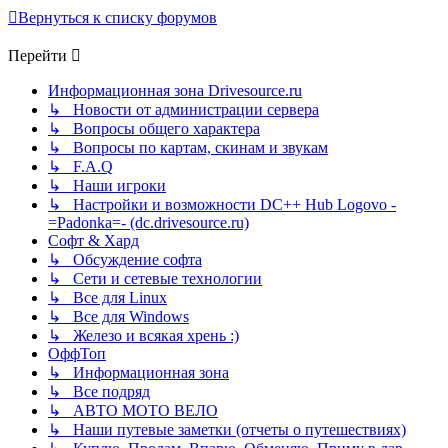
Вернуться к списку форумов
Перейти
Информационная зона Drivesource.ru
↳ Новости от администрации сервера
↳ Вопросы общего характера
↳ Вопросы по картам, скинам и звукам
↳ F.A.Q
↳ Наши игроки
↳ Настройки и возможности DC++ Hub Logovo -
=Padonka=- (dc.drivesource.ru)
Софт & Хард
↳ Обсуждение софта
↳ Сети и сетевые технологии
↳ Все для Linux
↳ Все для Windows
↳ Железо и всякая хрень :)
ОффТоп
↳ Информационная зона
↳ Все подряд
↳ АВТО МОТО ВЕЛО
↳ Наши путевые заметки (отчеты о путешествиях)