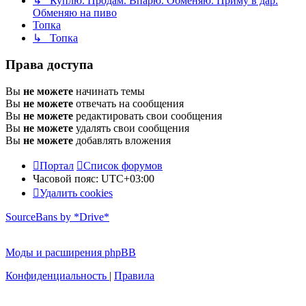
↳ Куплю. Продам. Впарю. Обменяю. Приму в дар.
Обменяю на пиво
Топка
↳ Топка
Права доступа
Вы
не можете
начинать темы
Вы
не можете
отвечать на сообщения
Вы
не можете
редактировать свои сообщения
Вы
не можете
удалять свои сообщения
Вы
не можете
добавлять вложения
Портал
Список форумов
Часовой пояс:
UTC+03:00
Удалить cookies
SourceBans by *Drive*
Моды и расширения phpBB
Конфиденциальность
|
Правила