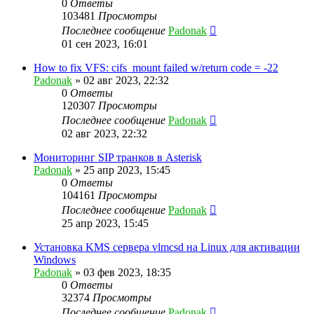
0
Ответы
103481
Просмотры
Последнее сообщение
Padonak
01 сен 2023, 16:01
How to fix VFS: cifs_mount failed w/return code = -22
Padonak
»
02 авг 2023, 22:32
0
Ответы
120307
Просмотры
Последнее сообщение
Padonak
02 авг 2023, 22:32
Мониторинг SIP транков в Asterisk
Padonak
»
25 апр 2023, 15:45
0
Ответы
104161
Просмотры
Последнее сообщение
Padonak
25 апр 2023, 15:45
Установка KMS сервера vlmcsd на Linux для активации
Windows
Padonak
»
03 фев 2023, 18:35
0
Ответы
32374
Просмотры
Последнее сообщение
Padonak