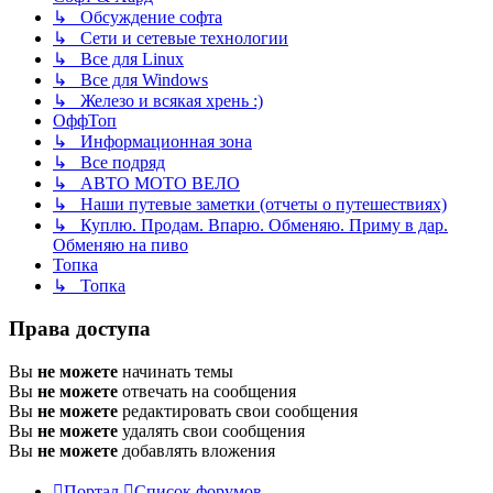
↳ Обсуждение софта
↳ Сети и сетевые технологии
↳ Все для Linux
↳ Все для Windows
↳ Железо и всякая хрень :)
ОффТоп
↳ Информационная зона
↳ Все подряд
↳ АВТО МОТО ВЕЛО
↳ Наши путевые заметки (отчеты о путешествиях)
↳ Куплю. Продам. Впарю. Обменяю. Приму в дар.
Обменяю на пиво
Топка
↳ Топка
Права доступа
Вы
не можете
начинать темы
Вы
не можете
отвечать на сообщения
Вы
не можете
редактировать свои сообщения
Вы
не можете
удалять свои сообщения
Вы
не можете
добавлять вложения
Портал
Список форумов