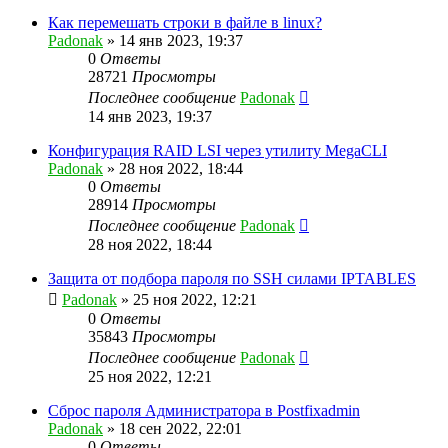
Как перемешать строки в файле в linux?
Padonak
»
14 янв 2023, 19:37
0
Ответы
28721
Просмотры
Последнее сообщение
Padonak
14 янв 2023, 19:37
Конфигурация RAID LSI через утилиту MegaCLI
Padonak
»
28 ноя 2022, 18:44
0
Ответы
28914
Просмотры
Последнее сообщение
Padonak
28 ноя 2022, 18:44
Защита от подбора пароля по SSH силами IPTABLES
Padonak
»
25 ноя 2022, 12:21
0
Ответы
35843
Просмотры
Последнее сообщение
Padonak
25 ноя 2022, 12:21
Сброс пароля Администратора в Postfixadmin
Padonak
»
18 сен 2022, 22:01
0
Ответы