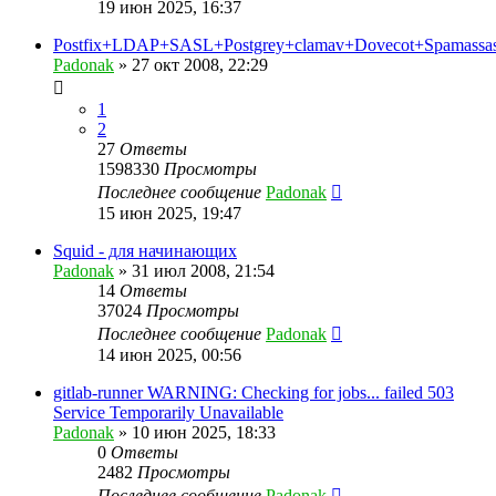
19 июн 2025, 16:37
Postfix+LDAP+SASL+Postgrey+clamav+Dovecot+Spamassas
Padonak
»
27 окт 2008, 22:29
1
2
27
Ответы
1598330
Просмотры
Последнее сообщение
Padonak
15 июн 2025, 19:47
Squid - для начинающих
Padonak
»
31 июл 2008, 21:54
14
Ответы
37024
Просмотры
Последнее сообщение
Padonak
14 июн 2025, 00:56
gitlab-runner WARNING: Checking for jobs... failed 503
Service Temporarily Unavailable
Padonak
»
10 июн 2025, 18:33
0
Ответы
2482
Просмотры
Последнее сообщение
Padonak