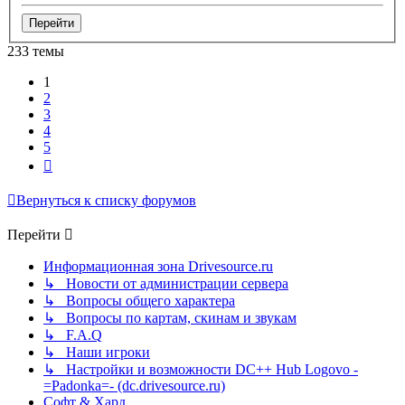
233 темы
1
2
3
4
5
След.
Вернуться к списку форумов
Перейти
Информационная зона Drivesource.ru
↳ Новости от администрации сервера
↳ Вопросы общего характера
↳ Вопросы по картам, скинам и звукам
↳ F.A.Q
↳ Наши игроки
↳ Настройки и возможности DC++ Hub Logovo -
=Padonka=- (dc.drivesource.ru)
Софт & Хард