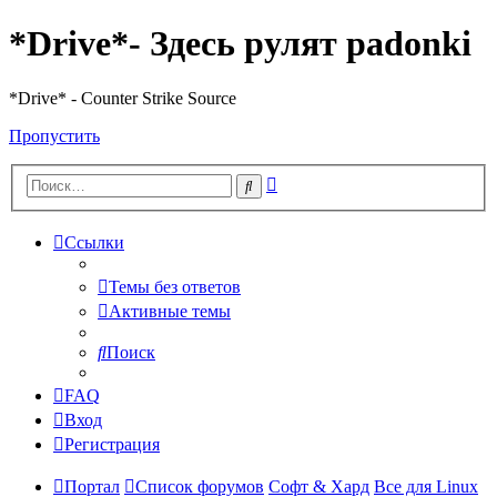
*Drive*- Здесь рулят padonki
*Drive* - Counter Strike Source
Пропустить
Расширенный
Поиск
поиск
Ссылки
Темы без ответов
Активные темы
Поиск
FAQ
Вход
Регистрация
Портал
Список форумов
Софт & Хард
Все для Linux