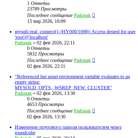
1
Ответы
23789
Просмотры
Последнее сообщение
Padonak
15 мар 2026, 16:09
mysqli::real_connect(): (HY000/1698): Access denied for user
'root'@'localhost'
Padonak
»
02 фев 2026, 22:11
0
Ответы
5832
Просмотры
Последнее сообщение
Padonak
02 фев 2026, 22:11
"Referenced but unset environment variable evaluates to an
empty string:
MYSQLD_OPTS,_WSREP_NEW_CLUSTER"
Padonak
»
02 фев 2026, 13:30
0
Ответы
4653
Просмотры
Последнее сообщение
Padonak
02 фев 2026, 13:30
Изменение почтового пароля пользователем через
roundcube