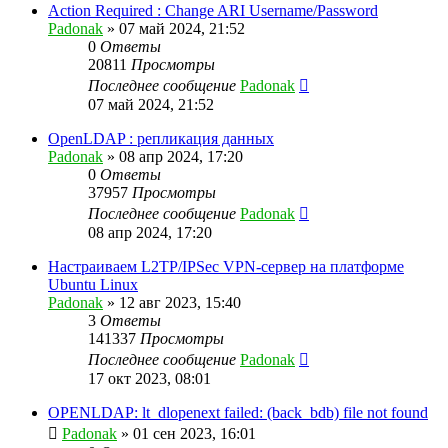
Action Required : Change ARI Username/Password
Padonak
»
07 май 2024, 21:52
0
Ответы
20811
Просмотры
Последнее сообщение
Padonak
07 май 2024, 21:52
OpenLDAP : репликация данных
Padonak
»
08 апр 2024, 17:20
0
Ответы
37957
Просмотры
Последнее сообщение
Padonak
08 апр 2024, 17:20
Настраиваем L2TP/IPSec VPN-сервер на платформе
Ubuntu Linux
Padonak
»
12 авг 2023, 15:40
3
Ответы
141337
Просмотры
Последнее сообщение
Padonak
17 окт 2023, 08:01
OPENLDAP: lt_dlopenext failed: (back_bdb) file not found
Padonak
»
01 сен 2023, 16:01