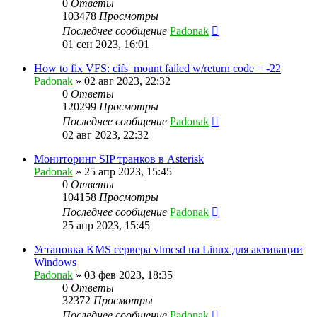
0
Ответы
103478
Просмотры
Последнее сообщение
Padonak
01 сен 2023, 16:01
How to fix VFS: cifs_mount failed w/return code = -22
Padonak
»
02 авг 2023, 22:32
0
Ответы
120299
Просмотры
Последнее сообщение
Padonak
02 авг 2023, 22:32
Мониторинг SIP транков в Asterisk
Padonak
»
25 апр 2023, 15:45
0
Ответы
104158
Просмотры
Последнее сообщение
Padonak
25 апр 2023, 15:45
Установка KMS сервера vlmcsd на Linux для активации
Windows
Padonak
»
03 фев 2023, 18:35
0
Ответы
32372
Просмотры
Последнее сообщение
Padonak