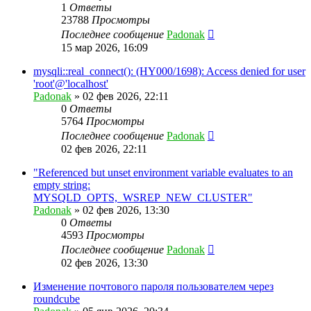
1
Ответы
23788
Просмотры
Последнее сообщение
Padonak
15 мар 2026, 16:09
mysqli::real_connect(): (HY000/1698): Access denied for user
'root'@'localhost'
Padonak
»
02 фев 2026, 22:11
0
Ответы
5764
Просмотры
Последнее сообщение
Padonak
02 фев 2026, 22:11
"Referenced but unset environment variable evaluates to an
empty string:
MYSQLD_OPTS,_WSREP_NEW_CLUSTER"
Padonak
»
02 фев 2026, 13:30
0
Ответы
4593
Просмотры
Последнее сообщение
Padonak
02 фев 2026, 13:30
Изменение почтового пароля пользователем через
roundcube