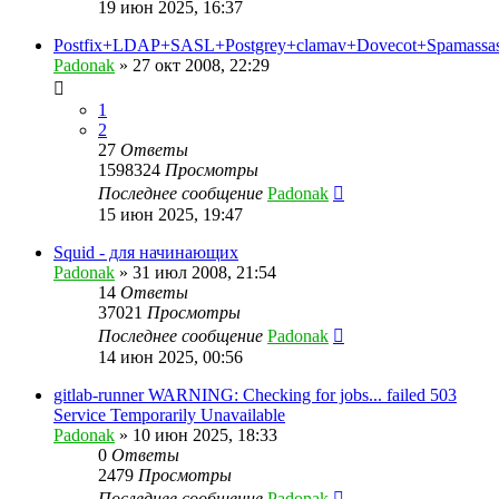
19 июн 2025, 16:37
Postfix+LDAP+SASL+Postgrey+clamav+Dovecot+Spamassas
Padonak
»
27 окт 2008, 22:29
1
2
27
Ответы
1598324
Просмотры
Последнее сообщение
Padonak
15 июн 2025, 19:47
Squid - для начинающих
Padonak
»
31 июл 2008, 21:54
14
Ответы
37021
Просмотры
Последнее сообщение
Padonak
14 июн 2025, 00:56
gitlab-runner WARNING: Checking for jobs... failed 503
Service Temporarily Unavailable
Padonak
»
10 июн 2025, 18:33
0
Ответы
2479
Просмотры
Последнее сообщение
Padonak