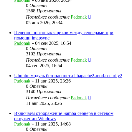
Padonak
»
05 янв 2026, 20:34
0
Ответы
1568
Просмотры
Последнее сообщение
Padonak
05 янв 2026, 20:34
Перенос почтовых ящиков между серверами при
помощи imapsync
Padonak
»
04 сен 2025, 16:54
0
Ответы
3102
Просмотры
Последнее сообщение
Padonak
04 сен 2025, 16:54
Ubuntu: модуль безопасности libapache2-mod-security2
Padonak
»
11 авг 2025, 23:26
0
Ответы
3140
Просмотры
Последнее сообщение
Padonak
11 авг 2025, 23:26
Включаем отображение Samba-сервера в сетевом
окружении Windows
Padonak
»
11 авг 2025, 14:08
0
Ответы