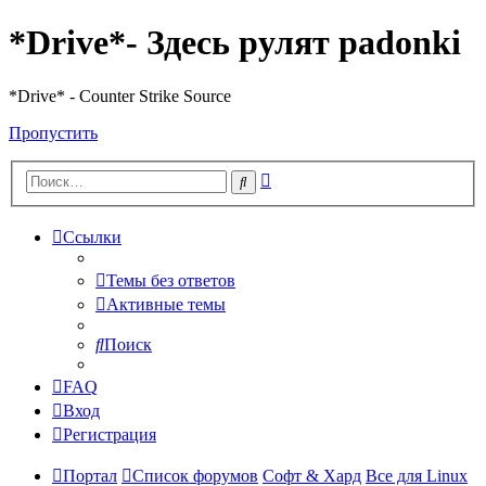
*Drive*- Здесь рулят padonki
*Drive* - Counter Strike Source
Пропустить
Расширенный
Поиск
поиск
Ссылки
Темы без ответов
Активные темы
Поиск
FAQ
Вход
Регистрация
Портал
Список форумов
Софт & Хард
Все для Linux