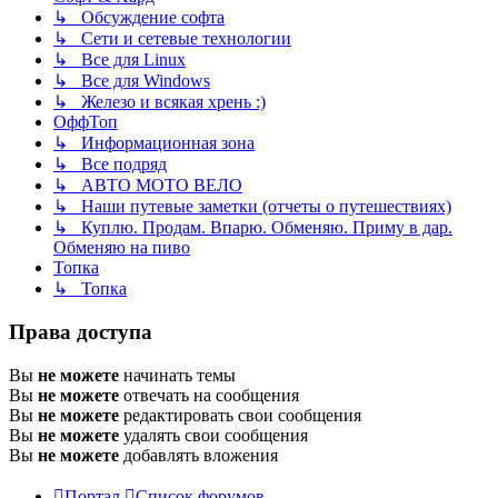
↳ Обсуждение софта
↳ Сети и сетевые технологии
↳ Все для Linux
↳ Все для Windows
↳ Железо и всякая хрень :)
ОффТоп
↳ Информационная зона
↳ Все подряд
↳ АВТО МОТО ВЕЛО
↳ Наши путевые заметки (отчеты о путешествиях)
↳ Куплю. Продам. Впарю. Обменяю. Приму в дар.
Обменяю на пиво
Топка
↳ Топка
Права доступа
Вы
не можете
начинать темы
Вы
не можете
отвечать на сообщения
Вы
не можете
редактировать свои сообщения
Вы
не можете
удалять свои сообщения
Вы
не можете
добавлять вложения
Портал
Список форумов