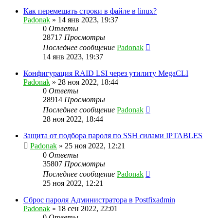
Как перемешать строки в файле в linux?
Padonak
»
14 янв 2023, 19:37
0
Ответы
28717
Просмотры
Последнее сообщение
Padonak
14 янв 2023, 19:37
Конфигурация RAID LSI через утилиту MegaCLI
Padonak
»
28 ноя 2022, 18:44
0
Ответы
28914
Просмотры
Последнее сообщение
Padonak
28 ноя 2022, 18:44
Защита от подбора пароля по SSH силами IPTABLES
Padonak
»
25 ноя 2022, 12:21
0
Ответы
35807
Просмотры
Последнее сообщение
Padonak
25 ноя 2022, 12:21
Сброс пароля Администратора в Postfixadmin
Padonak
»
18 сен 2022, 22:01
0
Ответы