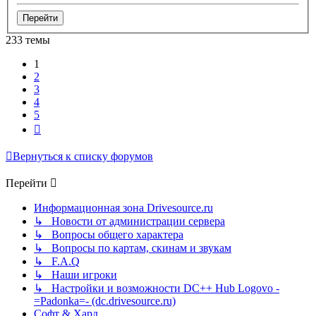
233 темы
1
2
3
4
5
След.
Вернуться к списку форумов
Перейти
Информационная зона Drivesource.ru
↳ Новости от администрации сервера
↳ Вопросы общего характера
↳ Вопросы по картам, скинам и звукам
↳ F.A.Q
↳ Наши игроки
↳ Настройки и возможности DC++ Hub Logovo -
=Padonka=- (dc.drivesource.ru)
Софт & Хард