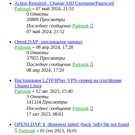
Action Required : Change ARI Username/Password
Padonak
»
07 май 2024, 21:52
0
Ответы
20809
Просмотры
Последнее сообщение
Padonak
07 май 2024, 21:52
OpenLDAP : репликация данных
Padonak
»
08 апр 2024, 17:20
0
Ответы
37955
Просмотры
Последнее сообщение
Padonak
08 апр 2024, 17:20
Настраиваем L2TP/IPSec VPN-сервер на платформе
Ubuntu Linux
Padonak
»
12 авг 2023, 15:40
3
Ответы
141334
Просмотры
Последнее сообщение
Padonak
17 окт 2023, 08:01
OPENLDAP: lt_dlopenext failed: (back_bdb) file not found
Padonak
»
01 сен 2023, 16:01