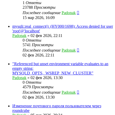
1
Ответы
23788
Просмотры
Последнее сообщение
Padonak
15 мар 2026, 16:09
mysqli::real_connect(): (HY000/1698): Access denied for user
'root'@'localhost'
Padonak
»
02 фев 2026, 22:11
0
Ответы
5741
Просмотры
Последнее сообщение
Padonak
02 фев 2026, 22:11
"Referenced but unset environment variable evaluates to an
empty string:
MYSQLD_OPTS,_WSREP_NEW_CLUSTER"
Padonak
»
02 фев 2026, 13:30
0
Ответы
4579
Просмотры
Последнее сообщение
Padonak
02 фев 2026, 13:30
Изменение почтового пароля пользователем через
roundcube