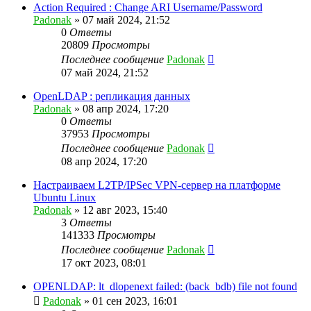
Action Required : Change ARI Username/Password
Padonak
»
07 май 2024, 21:52
0
Ответы
20809
Просмотры
Последнее сообщение
Padonak
07 май 2024, 21:52
OpenLDAP : репликация данных
Padonak
»
08 апр 2024, 17:20
0
Ответы
37953
Просмотры
Последнее сообщение
Padonak
08 апр 2024, 17:20
Настраиваем L2TP/IPSec VPN-сервер на платформе
Ubuntu Linux
Padonak
»
12 авг 2023, 15:40
3
Ответы
141333
Просмотры
Последнее сообщение
Padonak
17 окт 2023, 08:01
OPENLDAP: lt_dlopenext failed: (back_bdb) file not found
Padonak
»
01 сен 2023, 16:01