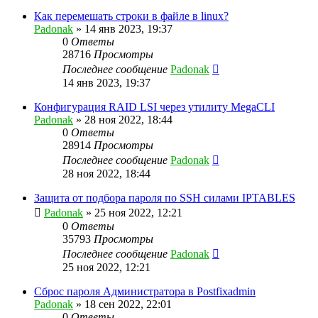
Как перемешать строки в файле в linux?
Padonak
»
14 янв 2023, 19:37
0
Ответы
28716
Просмотры
Последнее сообщение
Padonak
14 янв 2023, 19:37
Конфигурация RAID LSI через утилиту MegaCLI
Padonak
»
28 ноя 2022, 18:44
0
Ответы
28914
Просмотры
Последнее сообщение
Padonak
28 ноя 2022, 18:44
Защита от подбора пароля по SSH силами IPTABLES
Padonak
»
25 ноя 2022, 12:21
0
Ответы
35793
Просмотры
Последнее сообщение
Padonak
25 ноя 2022, 12:21
Сброс пароля Администратора в Postfixadmin
Padonak
»
18 сен 2022, 22:01
0
Ответы