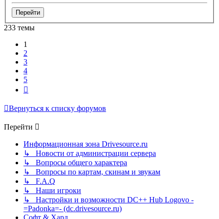
233 темы
1
2
3
4
5
След.
Вернуться к списку форумов
Перейти
Информационная зона Drivesource.ru
↳ Новости от администрации сервера
↳ Вопросы общего характера
↳ Вопросы по картам, скинам и звукам
↳ F.A.Q
↳ Наши игроки
↳ Настройки и возможности DC++ Hub Logovo -
=Padonka=- (dc.drivesource.ru)
Софт & Хард