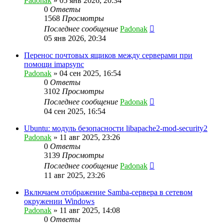
Padonak
»
05 янв 2026, 20:34
0
Ответы
1568
Просмотры
Последнее сообщение
Padonak
05 янв 2026, 20:34
Перенос почтовых ящиков между серверами при
помощи imapsync
Padonak
»
04 сен 2025, 16:54
0
Ответы
3102
Просмотры
Последнее сообщение
Padonak
04 сен 2025, 16:54
Ubuntu: модуль безопасности libapache2-mod-security2
Padonak
»
11 авг 2025, 23:26
0
Ответы
3139
Просмотры
Последнее сообщение
Padonak
11 авг 2025, 23:26
Включаем отображение Samba-сервера в сетевом
окружении Windows
Padonak
»
11 авг 2025, 14:08
0
Ответы