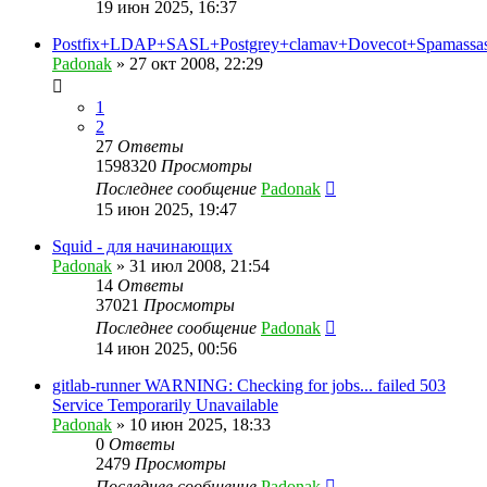
19 июн 2025, 16:37
Postfix+LDAP+SASL+Postgrey+clamav+Dovecot+Spamassas
Padonak
»
27 окт 2008, 22:29
1
2
27
Ответы
1598320
Просмотры
Последнее сообщение
Padonak
15 июн 2025, 19:47
Squid - для начинающих
Padonak
»
31 июл 2008, 21:54
14
Ответы
37021
Просмотры
Последнее сообщение
Padonak
14 июн 2025, 00:56
gitlab-runner WARNING: Checking for jobs... failed 503
Service Temporarily Unavailable
Padonak
»
10 июн 2025, 18:33
0
Ответы
2479
Просмотры
Последнее сообщение
Padonak