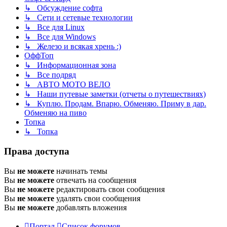
↳ Обсуждение софта
↳ Сети и сетевые технологии
↳ Все для Linux
↳ Все для Windows
↳ Железо и всякая хрень :)
ОффТоп
↳ Информационная зона
↳ Все подряд
↳ АВТО МОТО ВЕЛО
↳ Наши путевые заметки (отчеты о путешествиях)
↳ Куплю. Продам. Впарю. Обменяю. Приму в дар.
Обменяю на пиво
Топка
↳ Топка
Права доступа
Вы
не можете
начинать темы
Вы
не можете
отвечать на сообщения
Вы
не можете
редактировать свои сообщения
Вы
не можете
удалять свои сообщения
Вы
не можете
добавлять вложения
Портал
Список форумов