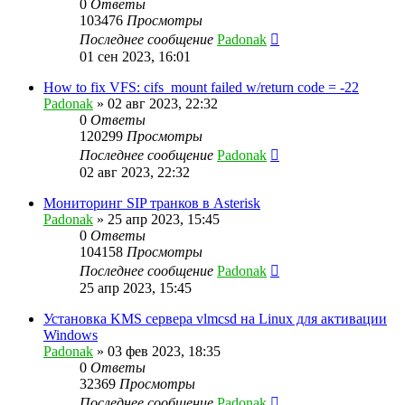
0
Ответы
103476
Просмотры
Последнее сообщение
Padonak
01 сен 2023, 16:01
How to fix VFS: cifs_mount failed w/return code = -22
Padonak
»
02 авг 2023, 22:32
0
Ответы
120299
Просмотры
Последнее сообщение
Padonak
02 авг 2023, 22:32
Мониторинг SIP транков в Asterisk
Padonak
»
25 апр 2023, 15:45
0
Ответы
104158
Просмотры
Последнее сообщение
Padonak
25 апр 2023, 15:45
Установка KMS сервера vlmcsd на Linux для активации
Windows
Padonak
»
03 фев 2023, 18:35
0
Ответы
32369
Просмотры
Последнее сообщение
Padonak