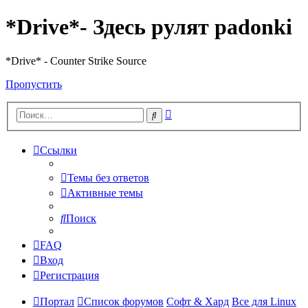
*Drive*- Здесь рулят padonki
*Drive* - Counter Strike Source
Пропустить
Расширенный
Поиск
поиск
Ссылки
Темы без ответов
Активные темы
Поиск
FAQ
Вход
Регистрация
Портал
Список форумов
Софт & Хард
Все для Linux