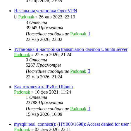
02 апр 2026, 23:35
Начальная установка OpenVPN
Padonak
»
26 янв 2023, 22:19
3
Ответы
39945
Просмотры
Последнее сообщение
Padonak
23 мар 2026, 23:02
Установка и настройка transmission-daemon Ubuntu server
Padonak
»
22 мар 2026, 21:24
0
Ответы
5267
Просмотры
Последнее сообщение
Padonak
22 мар 2026, 21:24
Как отключить IPv6 в Ubuntu
Padonak
»
10 фев 2021, 11:24
1
Ответы
23788
Просмотры
Последнее сообщение
Padonak
15 мар 2026, 16:09
mysqli::real_connect(): (HY000/1698): Access denied for user '
Padonak
»
02 фев 2026, 22:11