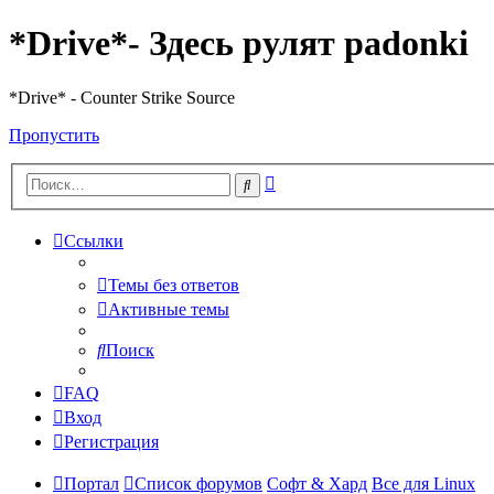
*Drive*- Здесь рулят padonki
*Drive* - Counter Strike Source
Пропустить
Расширенный
Поиск
поиск
Ссылки
Темы без ответов
Активные темы
Поиск
FAQ
Вход
Регистрация
Портал
Список форумов
Софт & Хард
Все для Linux