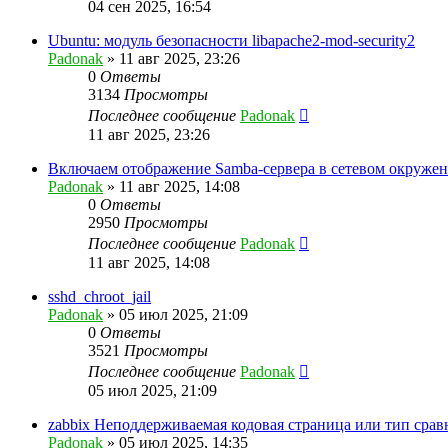
04 сен 2025, 16:54
Ubuntu: модуль безопасности libapache2-mod-security2
Padonak
»
11 авг 2025, 23:26
0
Ответы
3134
Просмотры
Последнее сообщение
Padonak
11 авг 2025, 23:26
Включаем отображение Samba-сервера в сетевом окруже
Padonak
»
11 авг 2025, 14:08
0
Ответы
2950
Просмотры
Последнее сообщение
Padonak
11 авг 2025, 14:08
sshd_chroot_jail
Padonak
»
05 июл 2025, 21:09
0
Ответы
3521
Просмотры
Последнее сообщение
Padonak
05 июл 2025, 21:09
zabbix Неподдерживаемая кодовая страница или тип сравн
Padonak
»
05 июл 2025, 14:35