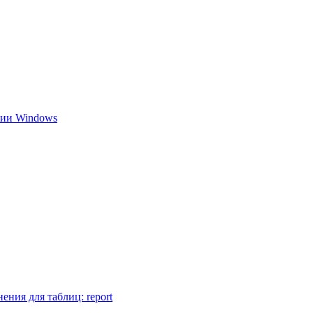
нии Windows
ения для таблиц: report