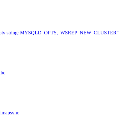
to an empty string: MYSQLD_OPTS,_WSREP_NEW_CLUSTER"
ube
imapsync