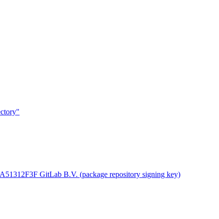
ectory"
51312F3F GitLab B.V. (package repository signing key)