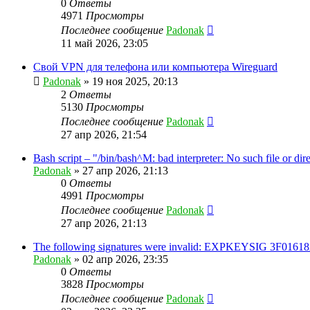
0
Ответы
4971
Просмотры
Последнее сообщение
Padonak
11 май 2026, 23:05
Свой VPN для телефона или компьютера Wireguard
Padonak
»
19 ноя 2025, 20:13
2
Ответы
5130
Просмотры
Последнее сообщение
Padonak
27 апр 2026, 21:54
Bash script – "/bin/bash^M: bad interpreter: No such file or dir
Padonak
»
27 апр 2026, 21:13
0
Ответы
4991
Просмотры
Последнее сообщение
Padonak
27 апр 2026, 21:13
The following signatures were invalid: EXPKEYSIG 3F01618A
Padonak
»
02 апр 2026, 23:35
0
Ответы
3828
Просмотры
Последнее сообщение
Padonak