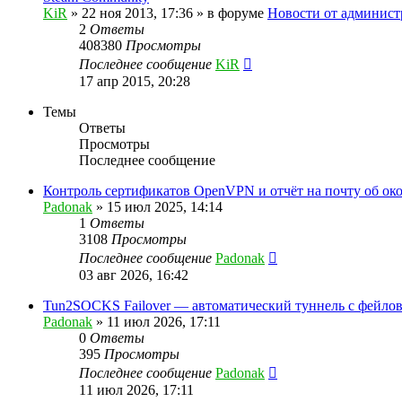
KiR
»
22 ноя 2013, 17:36
» в форуме
Новости от админист
2
Ответы
408380
Просмотры
Последнее сообщение
KiR
17 апр 2015, 20:28
Темы
Ответы
Просмотры
Последнее сообщение
Контроль сертификатов OpenVPN и отчёт на почту об ок
Padonak
»
15 июл 2025, 14:14
1
Ответы
3108
Просмотры
Последнее сообщение
Padonak
03 авг 2026, 16:42
Tun2SOCKS Failover — автоматический туннель с фейло
Padonak
»
11 июл 2026, 17:11
0
Ответы
395
Просмотры
Последнее сообщение
Padonak
11 июл 2026, 17:11