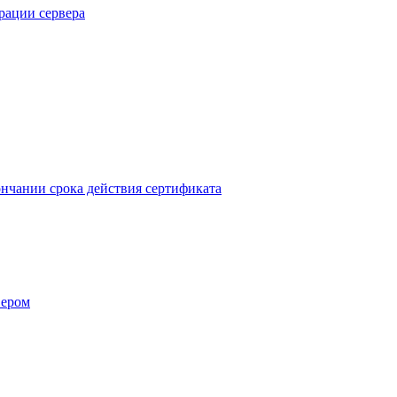
рации сервера
ончании срока действия сертификата
вером