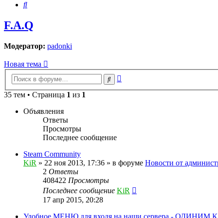
Поиск
F.A.Q
Модератор:
padonki
Новая тема
Расширенный
Поиск
поиск
35 тем • Страница
1
из
1
Объявления
Ответы
Просмотры
Последнее сообщение
Steam Community
KiR
»
22 ноя 2013, 17:36
» в форуме
Новости от админист
2
Ответы
408422
Просмотры
Последнее сообщение
KiR
17 апр 2015, 20:28
Удобное МЕНЮ для входя на наши сервера - ОДИНИМ