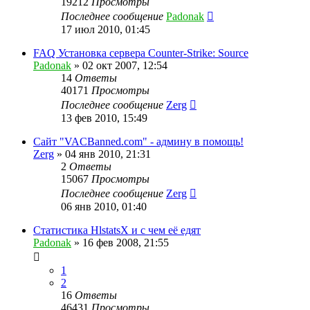
19212
Просмотры
Последнее сообщение
Padonak
17 июл 2010, 01:45
FAQ Установка сервера Counter-Strike: Source
Padonak
»
02 окт 2007, 12:54
14
Ответы
40171
Просмотры
Последнее сообщение
Zerg
13 фев 2010, 15:49
Сайт "VACBanned.com" - админу в помощь!
Zerg
»
04 янв 2010, 21:31
2
Ответы
15067
Просмотры
Последнее сообщение
Zerg
06 янв 2010, 01:40
Статистика HlstatsX и с чем её едят
Padonak
»
16 фев 2008, 21:55
1
2
16
Ответы
46431
Просмотры