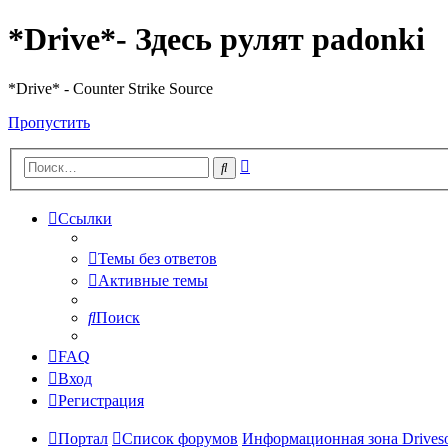
*Drive*- Здесь рулят padonki
*Drive* - Counter Strike Source
Пропустить
Расширенный
Поиск
поиск
Ссылки
Темы без ответов
Активные темы
Поиск
FAQ
Вход
Регистрация
Портал
Список форумов
Информационная зона Driveso