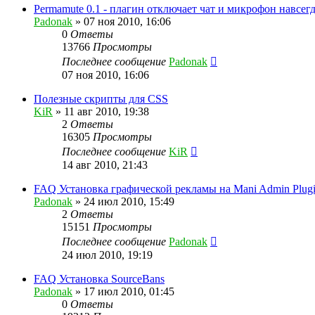
Permamute 0.1 - плагин отключает чат и микрофон навсег
Padonak
»
07 ноя 2010, 16:06
0
Ответы
13766
Просмотры
Последнее сообщение
Padonak
07 ноя 2010, 16:06
Полезные скрипты для CSS
KiR
»
11 авг 2010, 19:38
2
Ответы
16305
Просмотры
Последнее сообщение
KiR
14 авг 2010, 21:43
FAQ Установка графической рекламы на Mani Admin Plug
Padonak
»
24 июл 2010, 15:49
2
Ответы
15151
Просмотры
Последнее сообщение
Padonak
24 июл 2010, 19:19
FAQ Установка SourceBans
Padonak
»
17 июл 2010, 01:45
0
Ответы