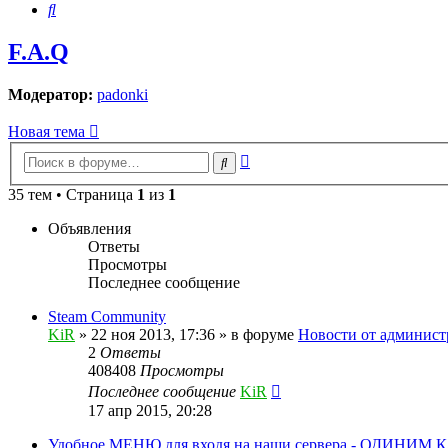
Поиск
F.A.Q
Модератор:
padonki
Новая тема
Расширенный
Поиск
поиск
35 тем • Страница
1
из
1
Объявления
Ответы
Просмотры
Последнее сообщение
Steam Community
KiR
»
22 ноя 2013, 17:36
» в форуме
Новости от админист
2
Ответы
408408
Просмотры
Последнее сообщение
KiR
17 апр 2015, 20:28
Удобное МЕНЮ для входя на наши сервера - ОДИНИМ