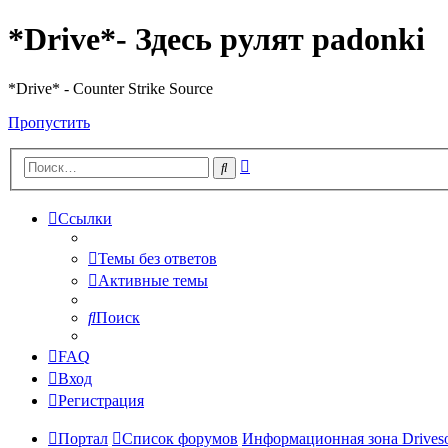
*Drive*- Здесь рулят padonki
*Drive* - Counter Strike Source
Пропустить
Расширенный
Поиск
поиск
Ссылки
Темы без ответов
Активные темы
Поиск
FAQ
Вход
Регистрация
Портал
Список форумов
Информационная зона Driveso