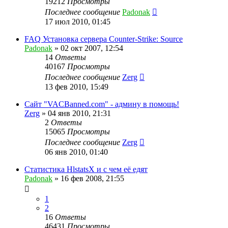
19212
Просмотры
Последнее сообщение
Padonak
17 июл 2010, 01:45
FAQ Установка сервера Counter-Strike: Source
Padonak
»
02 окт 2007, 12:54
14
Ответы
40167
Просмотры
Последнее сообщение
Zerg
13 фев 2010, 15:49
Сайт "VACBanned.com" - админу в помощь!
Zerg
»
04 янв 2010, 21:31
2
Ответы
15065
Просмотры
Последнее сообщение
Zerg
06 янв 2010, 01:40
Статистика HlstatsX и с чем её едят
Padonak
»
16 фев 2008, 21:55
1
2
16
Ответы
46431
Просмотры