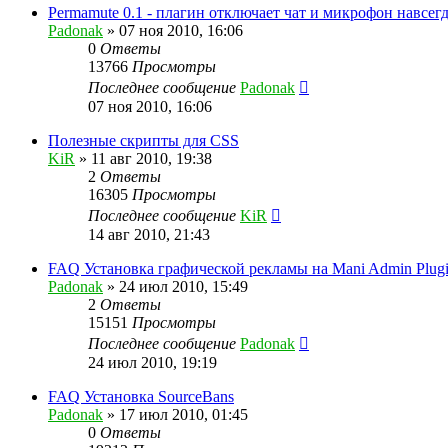
Permamute 0.1 - плагин отключает чат и микрофон навсег
Padonak
»
07 ноя 2010, 16:06
0
Ответы
13766
Просмотры
Последнее сообщение
Padonak
07 ноя 2010, 16:06
Полезные скрипты для CSS
KiR
»
11 авг 2010, 19:38
2
Ответы
16305
Просмотры
Последнее сообщение
KiR
14 авг 2010, 21:43
FAQ Установка графической рекламы на Mani Admin Plug
Padonak
»
24 июл 2010, 15:49
2
Ответы
15151
Просмотры
Последнее сообщение
Padonak
24 июл 2010, 19:19
FAQ Установка SourceBans
Padonak
»
17 июл 2010, 01:45
0
Ответы