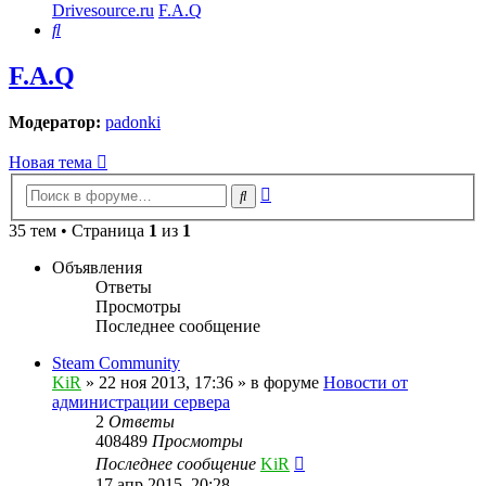
Drivesource.ru
F.A.Q
Поиск
F.A.Q
Модератор:
padonki
Новая тема
Расширенный
Поиск
поиск
35 тем • Страница
1
из
1
Объявления
Ответы
Просмотры
Последнее сообщение
Steam Community
KiR
»
22 ноя 2013, 17:36
» в форуме
Новости от
администрации сервера
2
Ответы
408489
Просмотры
Последнее сообщение
KiR
17 апр 2015, 20:28