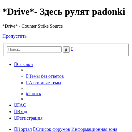
*Drive*- Здесь рулят padonki
*Drive* - Counter Strike Source
Пропустить
Расширенный
Поиск
поиск
Ссылки
Темы без ответов
Активные темы
Поиск
FAQ
Вход
Регистрация
Портал
Список форумов
Информационная зона