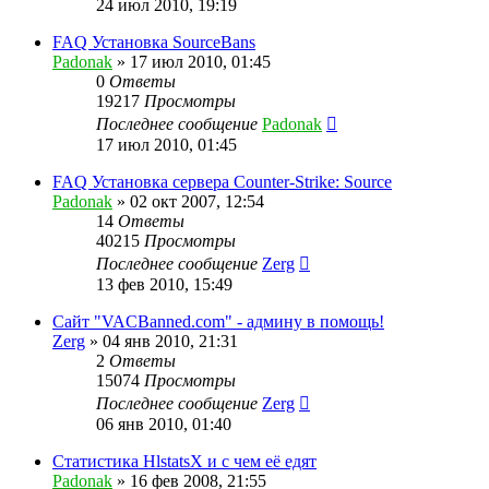
24 июл 2010, 19:19
FAQ Установка SourceBans
Padonak
»
17 июл 2010, 01:45
0
Ответы
19217
Просмотры
Последнее сообщение
Padonak
17 июл 2010, 01:45
FAQ Установка сервера Counter-Strike: Source
Padonak
»
02 окт 2007, 12:54
14
Ответы
40215
Просмотры
Последнее сообщение
Zerg
13 фев 2010, 15:49
Сайт "VACBanned.com" - админу в помощь!
Zerg
»
04 янв 2010, 21:31
2
Ответы
15074
Просмотры
Последнее сообщение
Zerg
06 янв 2010, 01:40
Статистика HlstatsX и с чем её едят
Padonak
»
16 фев 2008, 21:55