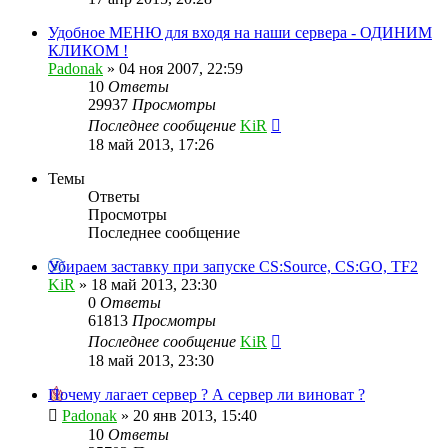
Удобное МЕНЮ для входя на наши сервера - ОДИНИМ
КЛИКОМ !
Padonak
»
04 ноя 2007, 22:59
10
Ответы
29937
Просмотры
Последнее сообщение
KiR
18 май 2013, 17:26
Темы
Ответы
Просмотры
Последнее сообщение
Убираем заставку при запуске CS:Source, CS:GO, TF2
KiR
»
18 май 2013, 23:30
0
Ответы
61813
Просмотры
Последнее сообщение
KiR
18 май 2013, 23:30
Почему лагает сервер ? А сервер ли виноват ?
Padonak
»
20 янв 2013, 15:40
10
Ответы