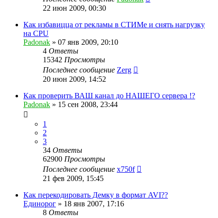
22 июн 2009, 00:30
Как избавицца от рекламы в СТИМе и снять нагрузку
на CPU
Padonak
»
07 янв 2009, 20:10
4
Ответы
15342
Просмотры
Последнее сообщение
Zerg
20 июн 2009, 14:52
Как проверить ВАШ канал до НАШЕГО сервера !?
Padonak
»
15 сен 2008, 23:44
1
2
3
34
Ответы
62900
Просмотры
Последнее сообщение
x750f
21 фев 2009, 15:45
Как перекодировать Демку в формат AVI??
Единорог
»
18 янв 2007, 17:16
8
Ответы