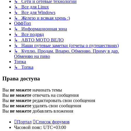
↳ Сети и сетевые технологии
↳ Все для Linux
↳ Все для Windows
↳ Железо и всякая хрень :)
ОффТоп
↳ Информационная зона
↳ Все подряд
↳ АВТО МОТО ВЕЛО
↳ Наши путевые заметки (отчеты о путешествиях)
↳ Куплю. Продам. Впарю. Обменяю. Приму в дар.
Обменяю на пиво
Топка
↳ Топка
Права доступа
Вы
не можете
начинать темы
Вы
не можете
отвечать на сообщения
Вы
не можете
редактировать свои сообщения
Вы
не можете
удалять свои сообщения
Вы
не можете
добавлять вложения
Портал
Список форумов
Часовой пояс:
UTC+03:00