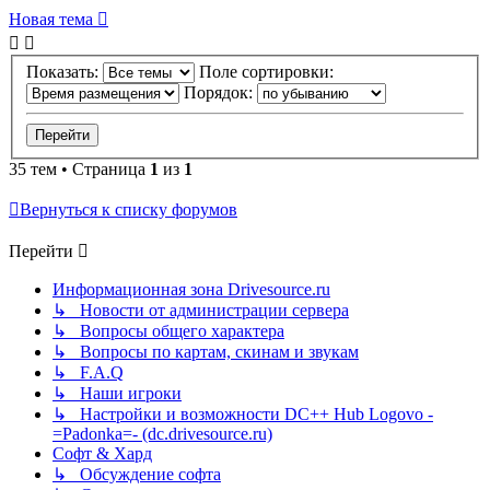
Новая тема
Показать:
Поле сортировки:
Порядок:
35 тем • Страница
1
из
1
Вернуться к списку форумов
Перейти
Информационная зона Drivesource.ru
↳ Новости от администрации сервера
↳ Вопросы общего характера
↳ Вопросы по картам, скинам и звукам
↳ F.A.Q
↳ Наши игроки
↳ Настройки и возможности DC++ Hub Logovo -
=Padonka=- (dc.drivesource.ru)
Софт & Хард
↳ Обсуждение софта