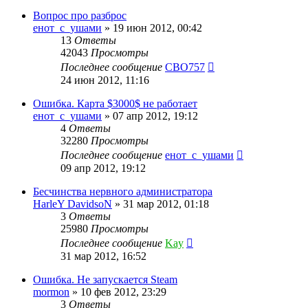
Вопрос про разброс
енот_с_ушами
»
19 июн 2012, 00:42
13
Ответы
42043
Просмотры
Последнее сообщение
CBO757
24 июн 2012, 11:16
Ошибка. Карта $3000$ не работает
енот_с_ушами
»
07 апр 2012, 19:12
4
Ответы
32280
Просмотры
Последнее сообщение
енот_с_ушами
09 апр 2012, 19:12
Бесчинства нервного администратора
HarleY DavidsoN
»
31 мар 2012, 01:18
3
Ответы
25980
Просмотры
Последнее сообщение
Kay
31 мар 2012, 16:52
Ошибка. Не запускается Steam
mormon
»
10 фев 2012, 23:29
3
Ответы