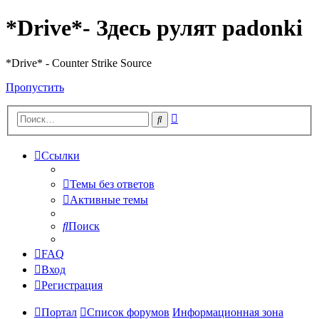
*Drive*- Здесь рулят padonki
*Drive* - Counter Strike Source
Пропустить
Расширенный
Поиск
поиск
Ссылки
Темы без ответов
Активные темы
Поиск
FAQ
Вход
Регистрация
Портал
Список форумов
Информационная зона