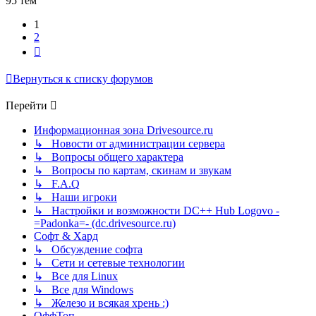
95 тем
1
2
След.
Вернуться к списку форумов
Перейти
Информационная зона Drivesource.ru
↳ Новости от администрации сервера
↳ Вопросы общего характера
↳ Вопросы по картам, скинам и звукам
↳ F.A.Q
↳ Наши игроки
↳ Настройки и возможности DC++ Hub Logovo -
=Padonka=- (dc.drivesource.ru)
Софт & Хард
↳ Обсуждение софта
↳ Сети и сетевые технологии
↳ Все для Linux
↳ Все для Windows
↳ Железо и всякая хрень :)
ОффТоп