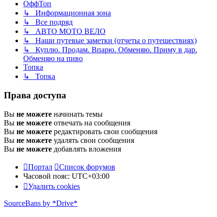
ОффТоп
↳ Информационная зона
↳ Все подряд
↳ АВТО МОТО ВЕЛО
↳ Наши путевые заметки (отчеты о путешествиях)
↳ Куплю. Продам. Впарю. Обменяю. Приму в дар.
Обменяю на пиво
Топка
↳ Топка
Права доступа
Вы
не можете
начинать темы
Вы
не можете
отвечать на сообщения
Вы
не можете
редактировать свои сообщения
Вы
не можете
удалять свои сообщения
Вы
не можете
добавлять вложения
Портал
Список форумов
Часовой пояс:
UTC+03:00
Удалить cookies
SourceBans by *Drive*