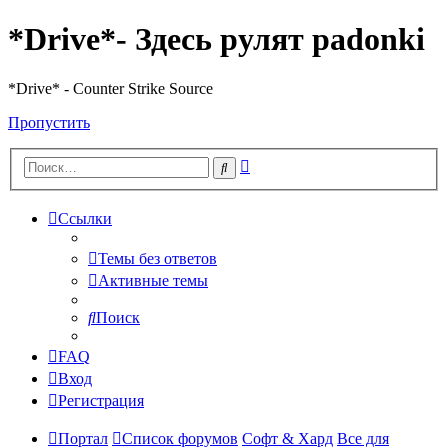
*Drive*- Здесь рулят padonki
*Drive* - Counter Strike Source
Пропустить
Расширенный
Поиск
поиск
Ссылки
Темы без ответов
Активные темы
Поиск
FAQ
Вход
Регистрация
Портал
Список форумов
Софт & Хард
Все для