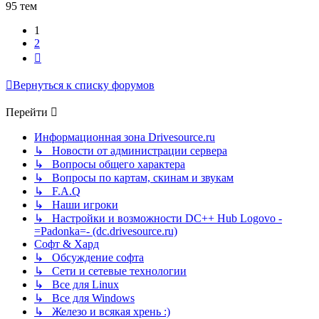
95 тем
1
2
След.
Вернуться к списку форумов
Перейти
Информационная зона Drivesource.ru
↳ Новости от администрации сервера
↳ Вопросы общего характера
↳ Вопросы по картам, скинам и звукам
↳ F.A.Q
↳ Наши игроки
↳ Настройки и возможности DC++ Hub Logovo -
=Padonka=- (dc.drivesource.ru)
Софт & Хард
↳ Обсуждение софта
↳ Сети и сетевые технологии
↳ Все для Linux
↳ Все для Windows
↳ Железо и всякая хрень :)