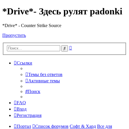
*Drive*- Здесь рулят padonki
*Drive* - Counter Strike Source
Пропустить
Расширенный
Поиск
поиск
Ссылки
Темы без ответов
Активные темы
Поиск
FAQ
Вход
Регистрация
Портал
Список форумов
Софт & Хард
Все для