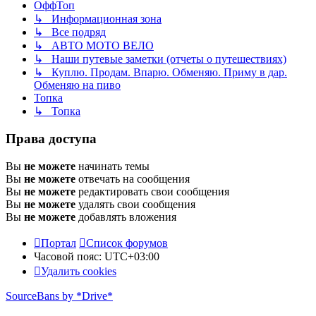
ОффТоп
↳ Информационная зона
↳ Все подряд
↳ АВТО МОТО ВЕЛО
↳ Наши путевые заметки (отчеты о путешествиях)
↳ Куплю. Продам. Впарю. Обменяю. Приму в дар.
Обменяю на пиво
Топка
↳ Топка
Права доступа
Вы
не можете
начинать темы
Вы
не можете
отвечать на сообщения
Вы
не можете
редактировать свои сообщения
Вы
не можете
удалять свои сообщения
Вы
не можете
добавлять вложения
Портал
Список форумов
Часовой пояс:
UTC+03:00
Удалить cookies
SourceBans by *Drive*