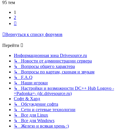
95 тем
1
2
След.
Вернуться к списку форумов
Перейти
Информационная зона Drivesource.ru
↳ Новости от администрации сервера
↳ Вопросы общего характера
↳ Вопросы по картам, скинам и звукам
↳ F.A.Q
↳ Наши игроки
↳ Настройки и возможности DC++ Hub Logovo -
=Padonka=- (dc.drivesource.ru)
Софт & Хард
↳ Обсуждение софта
↳ Сети и сетевые технологии
↳ Все для Linux
↳ Все для Windows
↳ Железо и всякая хрень :)