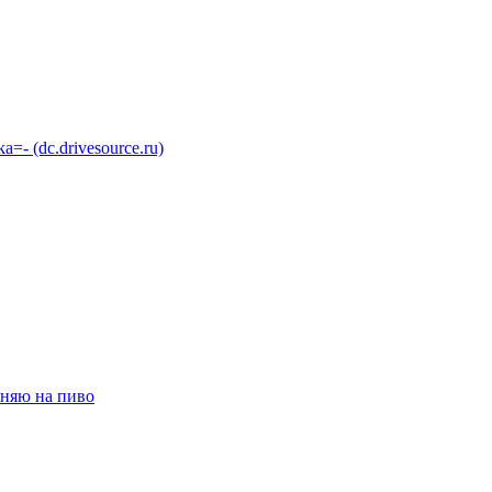
 (dc.drivesource.ru)
няю на пиво