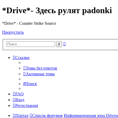
*Drive*- Здесь рулят padonki
*Drive* - Counter Strike Source
Пропустить
Расширенный
Поиск
поиск
Ссылки
Темы без ответов
Активные темы
Поиск
FAQ
Вход
Регистрация
Портал
Список форумов
Информационная зона Driveso