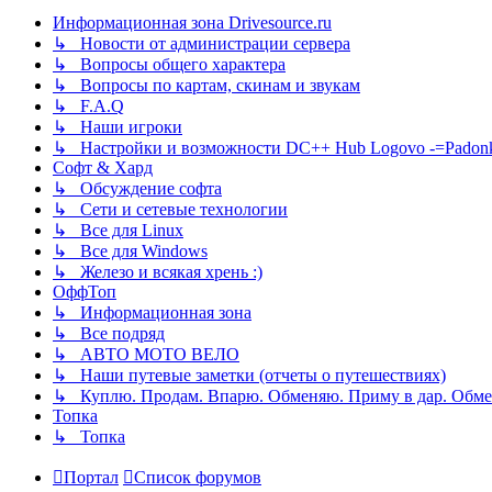
Информационная зона Drivesource.ru
↳ Новости от администрации сервера
↳ Вопросы общего характера
↳ Вопросы по картам, скинам и звукам
↳ F.A.Q
↳ Наши игроки
↳ Настройки и возможности DC++ Hub Logovo -=Padonka=-
Софт & Хард
↳ Обсуждение софта
↳ Сети и сетевые технологии
↳ Все для Linux
↳ Все для Windows
↳ Железо и всякая хрень :)
ОффТоп
↳ Информационная зона
↳ Все подряд
↳ АВТО МОТО ВЕЛО
↳ Наши путевые заметки (отчеты о путешествиях)
↳ Куплю. Продам. Впарю. Обменяю. Приму в дар. Обме
Топка
↳ Топка
Портал
Список форумов