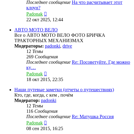
Последнее сообщение
На что расчитывает этот
клоун?
Перейти
Padonak
к
22 окт 2025, 12:44
последнему
сообщению
АВТО МОТО ВЕЛО
Все о АВТО МОТО ВЕЛО ФОТО БРИЧКА
ТРАКТОРНЫХ МЕХАНИЗМАХ
Модераторы:
padonki
,
drive
12
Темы
269
Сообщения
Последнее сообщение
Re: Посоветуйте. Где можно
ку…
Перейти
Padonak
к
18 окт 2015, 22:35
последнему
сообщению
Наши путевые заметки (отчеты о путешествиях)
Кто, где, когда, с кем , почём
Модератор:
padonki
12
Темы
116
Сообщения
Последнее сообщение
Re: Матушка Россия
Перейти
Padonak
к
08 сен 2015, 16:25
последнему