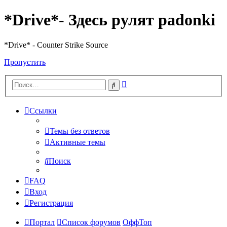
*Drive*- Здесь рулят padonki
*Drive* - Counter Strike Source
Пропустить
Расширенный
Поиск
поиск
Ссылки
Темы без ответов
Активные темы
Поиск
FAQ
Вход
Регистрация
Портал
Список форумов
ОффТоп