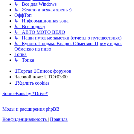
↳ Все для Windows
↳ Железо и всякая хрень :)
ОффТоп
↳ Информационная зона
↳ Все подряд
↳ АВТО МОТО ВЕЛО
↳ Наши путевые заметки (отчеты о путешествиях)
↳ Куплю. Продам. Впарю. Обменяю. Приму в дар.
Обменяю на пиво
Топка
↳ Топка
Портал
Список форумов
Часовой пояс:
UTC+03:00
Удалить cookies
SourceBans by *Drive*
Моды и расширения phpBB
Конфиденциальность
|
Правила