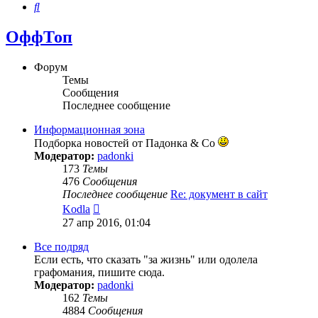
Поиск
ОффТоп
Форум
Темы
Сообщения
Последнее сообщение
Информационная зона
Подборка новостей от Падонка & Co
Модератор:
padonki
173
Темы
476
Сообщения
Последнее сообщение
Re: документ в сайт
Перейти
Kodla
к
27 апр 2016, 01:04
последнему
сообщению
Все подряд
Если есть, что сказать "за жизнь" или одолела
графомания, пишите сюда.
Модератор:
padonki
162
Темы
4884
Сообщения