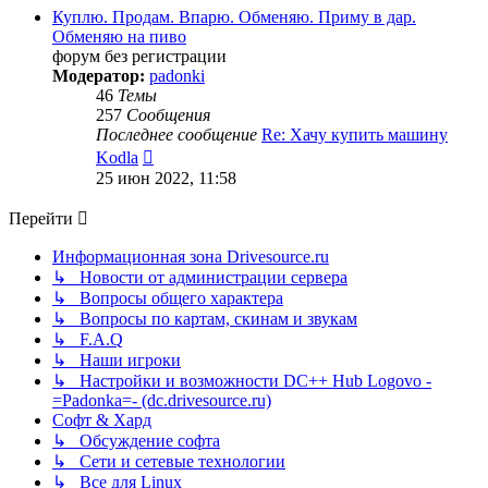
сообщению
Куплю. Продам. Впарю. Обменяю. Приму в дар.
Обменяю на пиво
форум без регистрации
Модератор:
padonki
46
Темы
257
Сообщения
Последнее сообщение
Re: Хачу купить машину
Перейти
Kodla
к
25 июн 2022, 11:58
последнему
сообщению
Перейти
Информационная зона Drivesource.ru
↳ Новости от администрации сервера
↳ Вопросы общего характера
↳ Вопросы по картам, скинам и звукам
↳ F.A.Q
↳ Наши игроки
↳ Настройки и возможности DC++ Hub Logovo -
=Padonka=- (dc.drivesource.ru)
Софт & Хард
↳ Обсуждение софта
↳ Сети и сетевые технологии
↳ Все для Linux