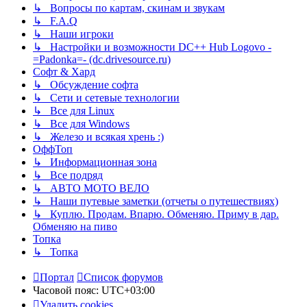
↳ Вопросы по картам, скинам и звукам
↳ F.A.Q
↳ Наши игроки
↳ Настройки и возможности DC++ Hub Logovo -
=Padonka=- (dc.drivesource.ru)
Софт & Хард
↳ Обсуждение софта
↳ Сети и сетевые технологии
↳ Все для Linux
↳ Все для Windows
↳ Железо и всякая хрень :)
ОффТоп
↳ Информационная зона
↳ Все подряд
↳ АВТО МОТО ВЕЛО
↳ Наши путевые заметки (отчеты о путешествиях)
↳ Куплю. Продам. Впарю. Обменяю. Приму в дар.
Обменяю на пиво
Топка
↳ Топка
Портал
Список форумов
Часовой пояс:
UTC+03:00
Удалить cookies