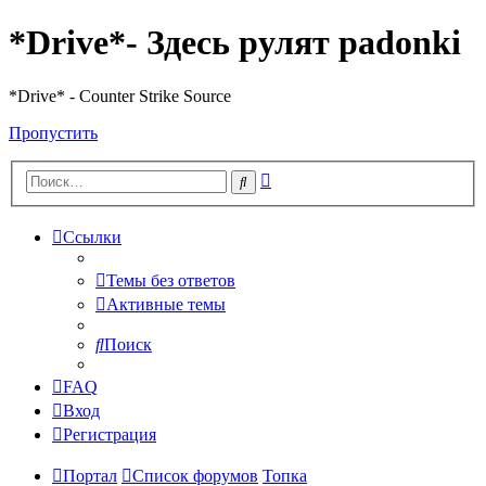
*Drive*- Здесь рулят padonki
*Drive* - Counter Strike Source
Пропустить
Расширенный
Поиск
поиск
Ссылки
Темы без ответов
Активные темы
Поиск
FAQ
Вход
Регистрация
Портал
Список форумов
Топка