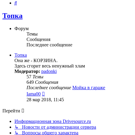
Поиск
Топка
Форум
Темы
Сообщения
Последнее сообщение
Топка
Она же - КОРЗИНА.
Здесь сгорит весь ненужный хлам
Модератор:
padonki
57
Темы
649
Сообщения
Последнее сообщение
Мойка в гараже
Перейти
Iama00
к
28 мар 2018, 11:45
последнему
сообщению
Перейти
Информационная зона Drivesource.ru
↳ Новости от администрации сервера
↳ Вопросы общего характера