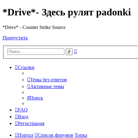
*Drive*- Здесь рулят padonki
*Drive* - Counter Strike Source
Пропустить
Расширенный
Поиск
поиск
Ссылки
Темы без ответов
Активные темы
Поиск
FAQ
Вход
Регистрация
Портал
Список форумов
Топка