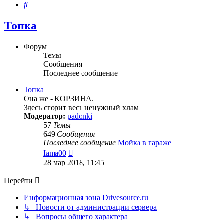
Поиск
Топка
Форум
Темы
Сообщения
Последнее сообщение
Топка
Она же - КОРЗИНА.
Здесь сгорит весь ненужный хлам
Модератор:
padonki
57
Темы
649
Сообщения
Последнее сообщение
Мойка в гараже
Перейти
Iama00
к
28 мар 2018, 11:45
последнему
сообщению
Перейти
Информационная зона Drivesource.ru
↳ Новости от администрации сервера
↳ Вопросы общего характера