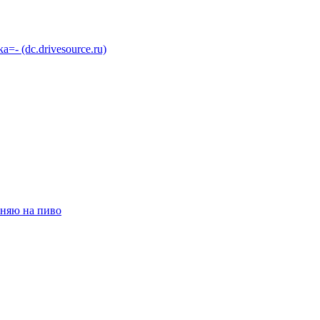
 (dc.drivesource.ru)
няю на пиво