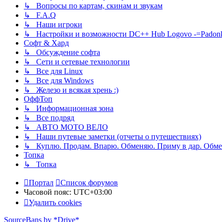
↳ Вопросы по картам, скинам и звукам
↳ F.A.Q
↳ Наши игроки
↳ Настройки и возможности DC++ Hub Logovo -=Padonka=-
Софт & Хард
↳ Обсуждение софта
↳ Сети и сетевые технологии
↳ Все для Linux
↳ Все для Windows
↳ Железо и всякая хрень :)
ОффТоп
↳ Информационная зона
↳ Все подряд
↳ АВТО МОТО ВЕЛО
↳ Наши путевые заметки (отчеты о путешествиях)
↳ Куплю. Продам. Впарю. Обменяю. Приму в дар. Обме
Топка
↳ Топка
Портал
Список форумов
Часовой пояс:
UTC+03:00
Удалить cookies
SourceBans by *Drive*