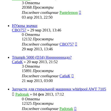
3
Ответы
20368
Просмотры
Последнее сообщение
Pantelemon
03 апр 2013, 22:50
НУжны значки
CBO757
»
29 мар 2013, 13:46
0
Ответы
12132
Просмотры
Последнее сообщение
CBO757
29 мар 2013, 13:46
Triumph 5000 (D34) Ннннннннадо?
СабаК
»
20 мар 2013, 21:52
3
Ответы
15891
Просмотры
Последнее сообщение
СабаК
21 мар 2013, 03:00
Запчасти для стиральной машинки whirlpool AWT 7105
Padonak
»
04 фев 2013, 17:12
0
Ответы
12325
Просмотры
Последнее сообщение
Padonak