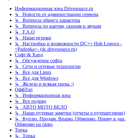
Информационная зона Drivesource.ru
↳ Новости от администрации сервера
↳ Вопросы общего характера
↳ Вопросы по картам, скинам и звукам
↳ F.A.Q
↳ Наши игроки
↳ Настройки и возможности DC++ Hub Logovo -
=Padonka=- (dc.drivesource.ru)
Софт & Хард
↳ Обсуждение софта
↳ Сети и сетевые технологии
↳ Все для Linux
↳ Все для Windows
↳ Железо и всякая хрень :)
ОффТоп
↳ Информационная зона
↳ Все подряд
↳ АВТО МОТО ВЕЛО
↳ Наши путевые заметки (отчеты о путешествиях)
↳ Куплю. Продам. Впарю. Обменяю. Приму в дар.
Обменяю на пиво
Топка
↳ Топка