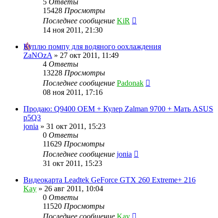
5
Ответы
15428
Просмотры
Последнее сообщение
KiR
14 ноя 2011, 21:30
Куплю помпу для водяного оохлаждения
ZaNOzA
»
27 окт 2011, 11:49
4
Ответы
13228
Просмотры
Последнее сообщение
Padonak
08 ноя 2011, 17:16
Продаю: Q9400 OEM + Кулер Zalman 9700 + Мать ASUS
p5Q3
jonia
»
31 окт 2011, 15:23
0
Ответы
11629
Просмотры
Последнее сообщение
jonia
31 окт 2011, 15:23
Видеокарта Leadtek GeForce GTX 260 Extreme+ 216
Kay
»
26 авг 2011, 10:04
0
Ответы
11520
Просмотры
Последнее сообщение
Kay