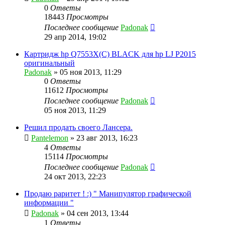
0
Ответы
18443
Просмотры
Последнее сообщение
Padonak
29 апр 2014, 19:02
Картридж hp Q7553X(C) BLACK для hp LJ P2015
оригинальный
Padonak
»
05 ноя 2013, 11:29
0
Ответы
11612
Просмотры
Последнее сообщение
Padonak
05 ноя 2013, 11:29
Решил продать своего Лансера.
Pantelemon
»
23 авг 2013, 16:23
4
Ответы
15114
Просмотры
Последнее сообщение
Padonak
24 окт 2013, 22:23
Продаю раритет ! :) " Манипулятор графической
информации "
Padonak
»
04 сен 2013, 13:44
1
Ответы