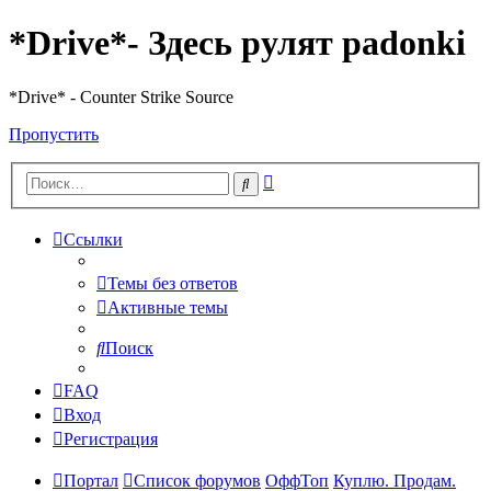
*Drive*- Здесь рулят padonki
*Drive* - Counter Strike Source
Пропустить
Расширенный
Поиск
поиск
Ссылки
Темы без ответов
Активные темы
Поиск
FAQ
Вход
Регистрация
Портал
Список форумов
ОффТоп
Куплю. Продам.