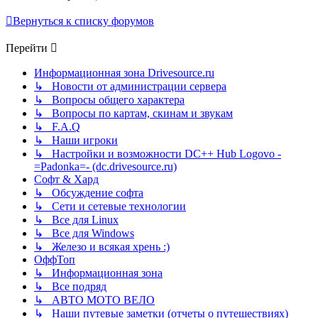
Вернуться к списку форумов
Перейти
Информационная зона Drivesource.ru
↳ Новости от администрации сервера
↳ Вопросы общего характера
↳ Вопросы по картам, скинам и звукам
↳ F.A.Q
↳ Наши игроки
↳ Настройки и возможности DC++ Hub Logovo -
=Padonka=- (dc.drivesource.ru)
Софт & Хард
↳ Обсуждение софта
↳ Сети и сетевые технологии
↳ Все для Linux
↳ Все для Windows
↳ Железо и всякая хрень :)
ОффТоп
↳ Информационная зона
↳ Все подряд
↳ АВТО МОТО ВЕЛО
↳ Наши путевые заметки (отчеты о путешествиях)