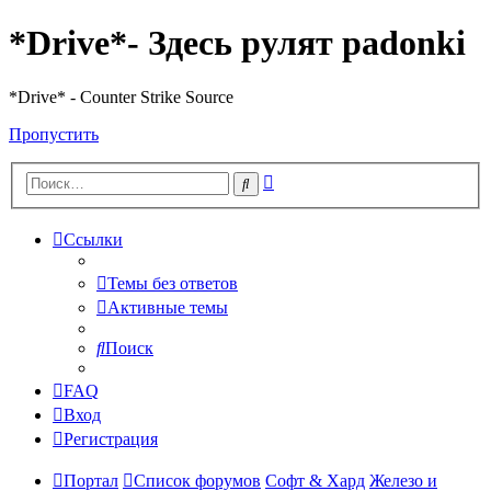
*Drive*- Здесь рулят padonki
*Drive* - Counter Strike Source
Пропустить
Расширенный
Поиск
поиск
Ссылки
Темы без ответов
Активные темы
Поиск
FAQ
Вход
Регистрация
Портал
Список форумов
Софт & Хард
Железо и