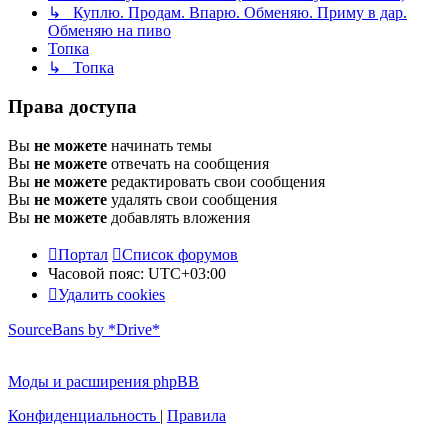
↳ Куплю. Продам. Впарю. Обменяю. Приму в дар.
Обменяю на пиво
Топка
↳ Топка
Права доступа
Вы
не можете
начинать темы
Вы
не можете
отвечать на сообщения
Вы
не можете
редактировать свои сообщения
Вы
не можете
удалять свои сообщения
Вы
не можете
добавлять вложения
Портал
Список форумов
Часовой пояс:
UTC+03:00
Удалить cookies
SourceBans by *Drive*
Моды и расширения phpBB
Конфиденциальность
|
Правила