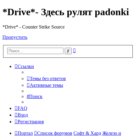
*Drive*- Здесь рулят padonki
*Drive* - Counter Strike Source
Пропустить
Расширенный
Поиск
поиск
Ссылки
Темы без ответов
Активные темы
Поиск
FAQ
Вход
Регистрация
Портал
Список форумов
Софт & Хард
Железо и