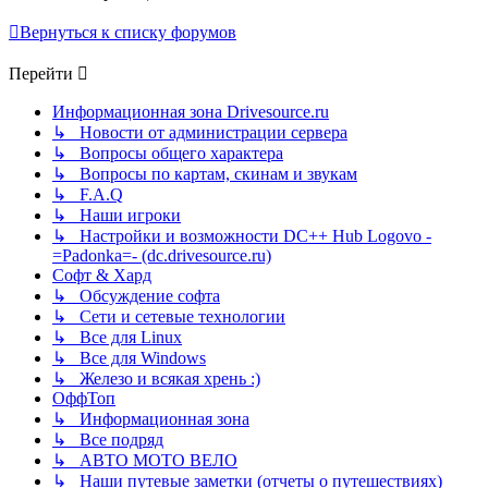
Вернуться к списку форумов
Перейти
Информационная зона Drivesource.ru
↳ Новости от администрации сервера
↳ Вопросы общего характера
↳ Вопросы по картам, скинам и звукам
↳ F.A.Q
↳ Наши игроки
↳ Настройки и возможности DC++ Hub Logovo -
=Padonka=- (dc.drivesource.ru)
Софт & Хард
↳ Обсуждение софта
↳ Сети и сетевые технологии
↳ Все для Linux
↳ Все для Windows
↳ Железо и всякая хрень :)
ОффТоп
↳ Информационная зона
↳ Все подряд
↳ АВТО МОТО ВЕЛО
↳ Наши путевые заметки (отчеты о путешествиях)