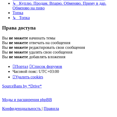
↳ Куплю. Продам. Впарю. Обменяю. Приму в дар.
Обменяю на пиво
Топка
↳ Топка
Права доступа
Вы
не можете
начинать темы
Вы
не можете
отвечать на сообщения
Вы
не можете
редактировать свои сообщения
Вы
не можете
удалять свои сообщения
Вы
не можете
добавлять вложения
Портал
Список форумов
Часовой пояс:
UTC+03:00
Удалить cookies
SourceBans by *Drive*
Моды и расширения phpBB
Конфиденциальность
|
Правила