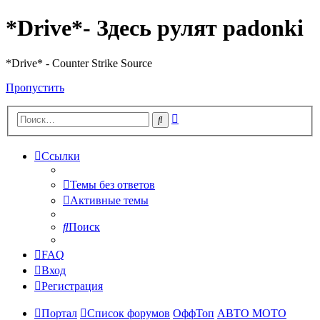
*Drive*- Здесь рулят padonki
*Drive* - Counter Strike Source
Пропустить
Расширенный
Поиск
поиск
Ссылки
Темы без ответов
Активные темы
Поиск
FAQ
Вход
Регистрация
Портал
Список форумов
ОффТоп
АВТО МОТО