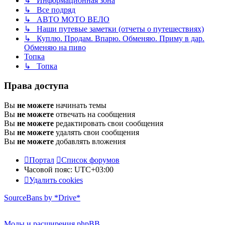
↳ Информационная зона
↳ Все подряд
↳ АВТО МОТО ВЕЛО
↳ Наши путевые заметки (отчеты о путешествиях)
↳ Куплю. Продам. Впарю. Обменяю. Приму в дар.
Обменяю на пиво
Топка
↳ Топка
Права доступа
Вы
не можете
начинать темы
Вы
не можете
отвечать на сообщения
Вы
не можете
редактировать свои сообщения
Вы
не можете
удалять свои сообщения
Вы
не можете
добавлять вложения
Портал
Список форумов
Часовой пояс:
UTC+03:00
Удалить cookies
SourceBans by *Drive*
Моды и расширения phpBB