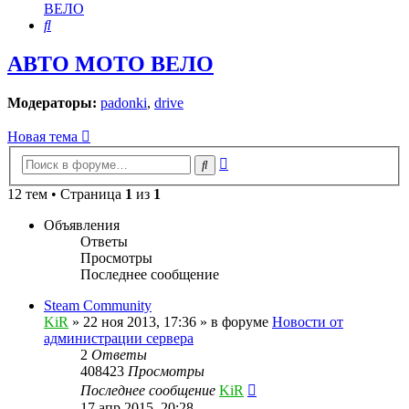
ВЕЛО
Поиск
АВТО МОТО ВЕЛО
Модераторы:
padonki
,
drive
Новая тема
Расширенный
Поиск
поиск
12 тем • Страница
1
из
1
Объявления
Ответы
Просмотры
Последнее сообщение
Steam Community
KiR
»
22 ноя 2013, 17:36
» в форуме
Новости от
администрации сервера
2
Ответы
408423
Просмотры
Последнее сообщение
KiR
17 апр 2015, 20:28