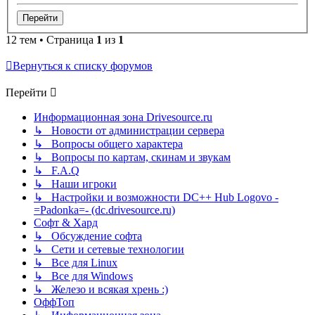
12 тем • Страница
1
из
1
Вернуться к списку форумов
Перейти
Информационная зона Drivesource.ru
↳ Новости от администрации сервера
↳ Вопросы общего характера
↳ Вопросы по картам, скинам и звукам
↳ F.A.Q
↳ Наши игроки
↳ Настройки и возможности DC++ Hub Logovo -
=Padonka=- (dc.drivesource.ru)
Софт & Хард
↳ Обсуждение софта
↳ Сети и сетевые технологии
↳ Все для Linux
↳ Все для Windows
↳ Железо и всякая хрень :)
ОффТоп