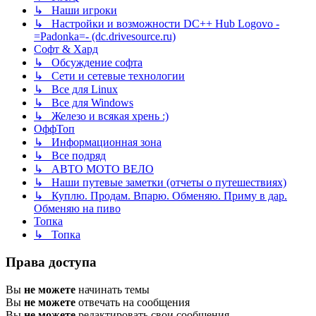
↳ Наши игроки
↳ Настройки и возможности DC++ Hub Logovo -
=Padonka=- (dc.drivesource.ru)
Софт & Хард
↳ Обсуждение софта
↳ Сети и сетевые технологии
↳ Все для Linux
↳ Все для Windows
↳ Железо и всякая хрень :)
ОффТоп
↳ Информационная зона
↳ Все подряд
↳ АВТО МОТО ВЕЛО
↳ Наши путевые заметки (отчеты о путешествиях)
↳ Куплю. Продам. Впарю. Обменяю. Приму в дар.
Обменяю на пиво
Топка
↳ Топка
Права доступа
Вы
не можете
начинать темы
Вы
не можете
отвечать на сообщения
Вы
не можете
редактировать свои сообщения