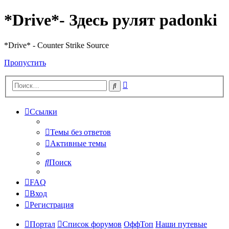
*Drive*- Здесь рулят padonki
*Drive* - Counter Strike Source
Пропустить
Расширенный
Поиск
поиск
Ссылки
Темы без ответов
Активные темы
Поиск
FAQ
Вход
Регистрация
Портал
Список форумов
ОффТоп
Наши путевые