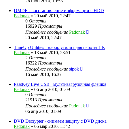
26 июн 2010, 19:53
DMDE - восстановление информации с HDD
Padonak
»
20 май 2010, 22:47
0
Ответы
16929
Просмотры
Последнее сообщение
Padonak
20 май 2010, 22:47
TuneUp Utilities - набор утилит для работы ПК
Padonak
»
13 май 2010, 23:51
2
Ответы
16322
Просмотры
Последнее сообщение
sipok
16 май 2010, 16:37
PassKey Live USB - мультизагрузочная флешка
Padonak
»
06 апр 2010, 01:09
0
Ответы
21913
Просмотры
Последнее сообщение
Padonak
06 апр 2010, 01:09
DVD Decrypter - снимаем защиту с DVD диска
Padonak
»
05 мар 2010, 11:42