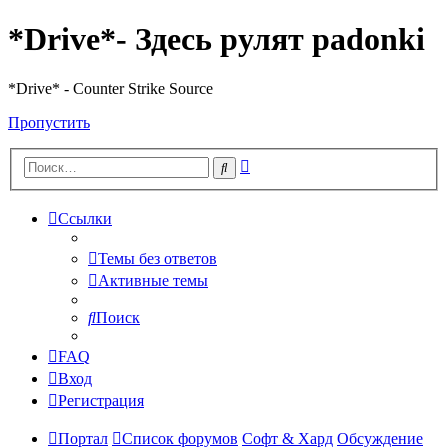
*Drive*- Здесь рулят padonki
*Drive* - Counter Strike Source
Пропустить
Расширенный
Поиск
поиск
Ссылки
Темы без ответов
Активные темы
Поиск
FAQ
Вход
Регистрация
Портал
Список форумов
Софт & Хард
Обсуждение