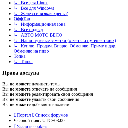
↳ Все для Linux
↳ Все для Windows
↳ Железо и всякая хрень :)
ОффТоп
↳ Информационная зона
↳ Все подряд
↳ АВТО МОТО ВЕЛО
↳ Наши путевые заметки (отчеты о путешествиях)
↳ Куплю. Продам. Впарю. Обменяю. Приму в дар.
Обменяю на пиво
Топка
↳ Топка
Права доступа
Вы
не можете
начинать темы
Вы
не можете
отвечать на сообщения
Вы
не можете
редактировать свои сообщения
Вы
не можете
удалять свои сообщения
Вы
не можете
добавлять вложения
Портал
Список форумов
Часовой пояс:
UTC+03:00
Удалить cookies