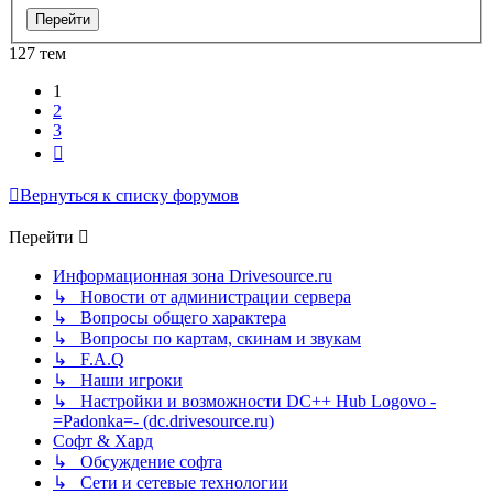
127 тем
1
2
3
След.
Вернуться к списку форумов
Перейти
Информационная зона Drivesource.ru
↳ Новости от администрации сервера
↳ Вопросы общего характера
↳ Вопросы по картам, скинам и звукам
↳ F.A.Q
↳ Наши игроки
↳ Настройки и возможности DC++ Hub Logovo -
=Padonka=- (dc.drivesource.ru)
Софт & Хард
↳ Обсуждение софта
↳ Сети и сетевые технологии