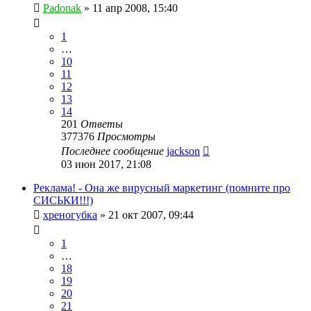
Padonak
»
11 апр 2008, 15:40
1
…
10
11
12
13
14
201
Ответы
377376
Просмотры
Последнее сообщение
jackson
03 июн 2017, 21:08
Реклама! - Она же вирусный маркетинг (помните про
СИСЬКИ!!!)
хреногубка
»
21 окт 2007, 09:44
1
…
18
19
20
21