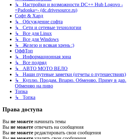
↳ Настройки и возможности DC++ Hub Logovo -
=Padonka=- (dc.drivesource.ru)
Софт & Хард
↳ Обсуждение софта
↳ Сети и сетевые технологии
↳ Все для Linux
↳ Все для Windows
↳ Железо и всякая хрень :)
ОффТоп
↳ Информационная зона
↳ Все подряд
↳ АВТО МОТО ВЕЛО
↳ Наши путевые заметки (отчеты о путешествиях)
↳ Куплю. Продам. Впарю. Обменяю. Приму в дар.
Обменяю на пиво
Топка
↳ Топка
Права доступа
Вы
не можете
начинать темы
Вы
не можете
отвечать на сообщения
Вы
не можете
редактировать свои сообщения
Вы
не можете
удалять свои сообщения