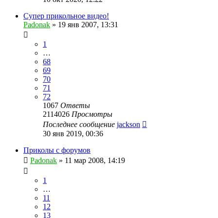
Супер прикольное видео!
Padonak
»
19 янв 2007, 13:31
1
…
68
69
70
71
72
1067
Ответы
2114026
Просмотры
Последнее сообщение
jackson
30 янв 2019, 00:36
Приколы с форумов
Padonak
»
11 мар 2008, 14:19
1
…
11
12
13