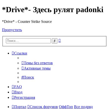
*Drive*- Здесь рулят padonki
*Drive* - Counter Strike Source
Пропустить
Расширенный
Поиск
поиск
Ссылки
Темы без ответов
Активные темы
Поиск
FAQ
Вход
Регистрация
Портал
Список форумов
ОффТоп
Все подряд