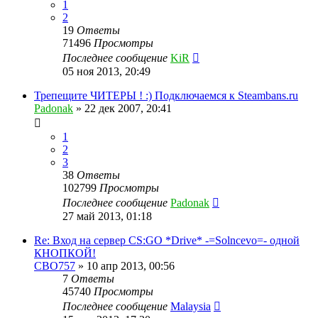
1
2
19
Ответы
71496
Просмотры
Последнее сообщение
KiR
05 ноя 2013, 20:49
Трепещите ЧИТЕРЫ ! :) Подключаемся к Steambans.ru
Padonak
»
22 дек 2007, 20:41
1
2
3
38
Ответы
102799
Просмотры
Последнее сообщение
Padonak
27 май 2013, 01:18
Re: Вход на сервер CS:GO *Drive* -=Solncevo=- одной
КНОПКОЙ!
CBO757
»
10 апр 2013, 00:56
7
Ответы
45740
Просмотры
Последнее сообщение
Malaysia