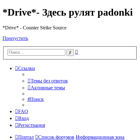
*Drive*- Здесь рулят padonki
*Drive* - Counter Strike Source
Пропустить
Расширенный
Поиск
поиск
Ссылки
Темы без ответов
Активные темы
Поиск
FAQ
Вход
Регистрация
Портал
Список форумов
Информационная зона