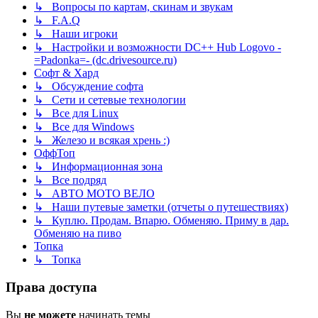
↳ Вопросы по картам, скинам и звукам
↳ F.A.Q
↳ Наши игроки
↳ Настройки и возможности DC++ Hub Logovo -
=Padonka=- (dc.drivesource.ru)
Софт & Хард
↳ Обсуждение софта
↳ Сети и сетевые технологии
↳ Все для Linux
↳ Все для Windows
↳ Железо и всякая хрень :)
ОффТоп
↳ Информационная зона
↳ Все подряд
↳ АВТО МОТО ВЕЛО
↳ Наши путевые заметки (отчеты о путешествиях)
↳ Куплю. Продам. Впарю. Обменяю. Приму в дар.
Обменяю на пиво
Топка
↳ Топка
Права доступа
Вы
не можете
начинать темы