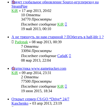
Грядет глобальное обновление Source-игр:переход на
SteamPipe
KiR
»
17 апр 2013, 20:02
10
Ответы
34770
Просмотры
Последнее сообщение
KiR
19 май 2013, 00:10
А не тряхнуть ли нам стариной ? ПОбегать в half-life 1 ?
Padonak
»
08 мар 2013, 00:39
7
Ответы
33094
Просмотры
Последнее сообщение
СабаК
08 мар 2013, 22:04
Статистика www.gametracker.com
KiR
»
09 апр 2014, 23:31
2
Ответы
77500
Просмотры
Последнее сообщение
KiR
19 июн 2015, 18:34
Открыт сервер CS:GO *Drive* 24/7
Kaschenko
»
03 апр 2013, 23:19