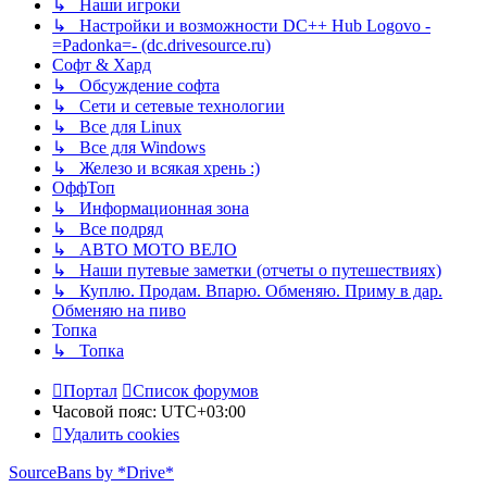
↳ Наши игроки
↳ Настройки и возможности DC++ Hub Logovo -
=Padonka=- (dc.drivesource.ru)
Софт & Хард
↳ Обсуждение софта
↳ Сети и сетевые технологии
↳ Все для Linux
↳ Все для Windows
↳ Железо и всякая хрень :)
ОффТоп
↳ Информационная зона
↳ Все подряд
↳ АВТО МОТО ВЕЛО
↳ Наши путевые заметки (отчеты о путешествиях)
↳ Куплю. Продам. Впарю. Обменяю. Приму в дар.
Обменяю на пиво
Топка
↳ Топка
Портал
Список форумов
Часовой пояс:
UTC+03:00
Удалить cookies
SourceBans by *Drive*