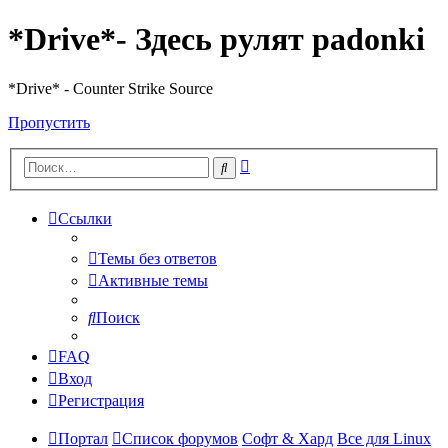
*Drive*- Здесь рулят padonki
*Drive* - Counter Strike Source
Пропустить
Расширенный
Поиск
поиск
Ссылки
Темы без ответов
Активные темы
Поиск
FAQ
Вход
Регистрация
Портал
Список форумов
Софт & Хард
Все для Linux