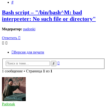
Поиск
Bash script – "/bin/bash^M: bad
interpreter: No such file or directory"
Модератор:
padonki
Ответить
Версия для печати
Расширенный
Поиск
поиск
1 сообщение • Страница
1
из
1
Padonak