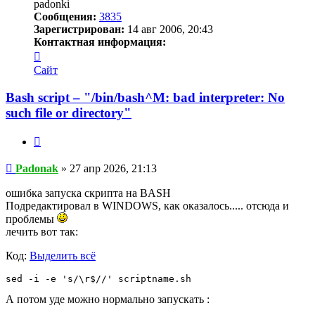
padonki
Сообщения:
3835
Зарегистрирован:
14 авг 2006, 20:43
Контактная информация:
Контактная
информация
Сайт
пользователя
Padonak
Bash script – "/bin/bash^M: bad interpreter: No
such file or directory"
Цитата
Сообщение
Padonak
»
27 апр 2026, 21:13
ошибка запуска скрипта на BASH
Подредактировал в WINDOWS, как оказалось..... отсюда и
проблемы
лечить вот так:
Код:
Выделить всё
sed -i -e 's/\r$//' scriptname.sh
А потом уде можно нормально запускать :