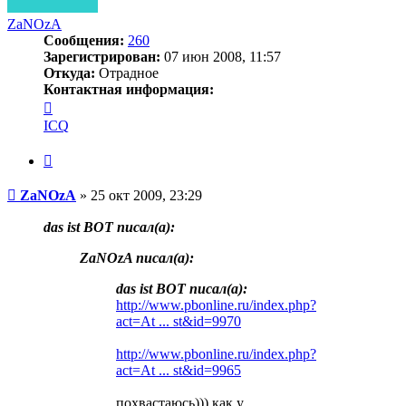
ZaNOzA
Сообщения:
260
Зарегистрирован:
07 июн 2008, 11:57
Откуда:
Отрадное
Контактная информация:
Контактная
информация
ICQ
пользователя
ZaNOzA
Цитата
Сообщение
ZaNOzA
»
25 окт 2009, 23:29
das ist BOT писал(a):
ZaNOzA писал(a):
das ist BOT писал(a):
http://www.pbonline.ru/index.php?
act=At ... st&id=9970
http://www.pbonline.ru/index.php?
act=At ... st&id=9965
похвастаюсь))) как у