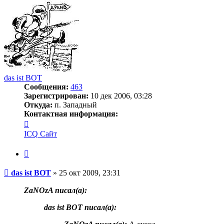
das ist BOT
Сообщения:
463
Зарегистрирован:
10 дек 2006, 03:28
Откуда:
п. Западный
Контактная информация:
Контактная
информация
ICQ
Сайт
пользователя
das
Цитата
ist
BOT
Сообщение
das ist BOT
»
25 окт 2009, 23:31
ZaNOzA писал(a):
das ist BOT писал(a):