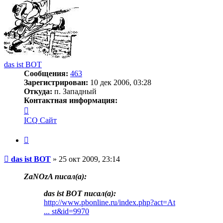
das ist BOT
Сообщения:
463
Зарегистрирован:
10 дек 2006, 03:28
Откуда:
п. Западный
Контактная информация:
Контактная
информация
ICQ
Сайт
пользователя
das
Цитата
ist
BOT
Сообщение
das ist BOT
»
25 окт 2009, 23:14
ZaNOzA писал(a):
das ist BOT писал(a):
http://www.pbonline.ru/index.php?act=At
... st&id=9970