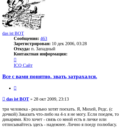
das ist BOT
Сообщения:
463
Зарегистрирован:
10 дек 2006, 03:28
Откуда:
п. Западный
Контактная информация:
Контактная
информация
ICQ
Сайт
пользователя
das
Все с вами понятно. звать затрахался.
ist
BOT
Цитата
Сообщение
das ist BOT
»
28 окт 2009, 23:13
три человека - реально хотят поехать. Я, Михей, Редс. (с
дочкой) Заказать что-либо на 4-х я не могу. Если поедем, то
дикарями. Кто хочет - связь со мной есть в личке или
отписывайтесь здесь - надежнее. Лично я поеду полюбасу.