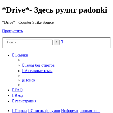
*Drive*- Здесь рулят padonki
*Drive* - Counter Strike Source
Пропустить
Расширенный
Поиск
поиск
Ссылки
Темы без ответов
Активные темы
Поиск
FAQ
Вход
Регистрация
Портал
Список форумов
Информационная зона