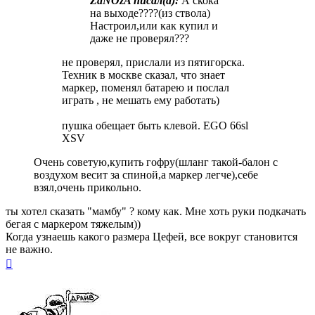
ZaNOzA писал(a):
А скока
на выходе????(из ствола)
Настроил,или как купил и
даже не проверял???
не проверял, прислали из пятигорска.
Техник в москве сказал, что знает
маркер, поменял батарею и послал
играть , не мешать ему работать)
пушка обещает быть клевой. EGO 66sl
XSV
Очень советую,купить гофру(шланг такой-балон с
воздухом весит за спиной,а маркер легче),себе
взял,очень прикольно.
ты хотел сказать "мамбу" ? кому как. Мне хоть руки подкачать
бегая с маркером тяжелым))
Когда узнаешь какого размера Цефей, все вокруг становится
не важно.
Вернуться
к
началу