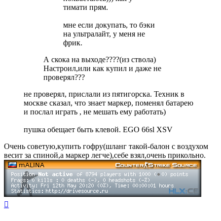
тимати прям.
мне если докупать, то бэки
на ультралайт, у меня не
фрик.
А скока на выходе????(из ствола)
Настроил,или как купил и даже не
проверял???
не проверял, прислали из пятигорска. Техник в
москве сказал, что знает маркер, поменял батарею
и послал играть , не мешать ему работать)
пушка обещает быть клевой. EGO 66sl XSV
Очень советую,купить гофру(шланг такой-балон с воздухом
весит за спиной,а маркер легче),себе взял,очень прикольно.
Вернуться
к
началу