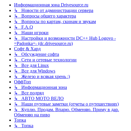
Информационная зона Drivesource.ru
↳ Новости от администрации сервера
↳ Вопросы общего характера
↳ Вопросы по картам, скинам и звукам
↳ F.A.Q
↳ Наши игроки
↳ Настройки и возможности DC++ Hub Logovo -
=Padonka=- (dc.drivesource.ru)
Софт & Хард
↳ Обсуждение софта
↳ Сети и сетевые технологии
↳ Все для Linux
↳ Все для Windows
↳ Железо и всякая хрень :)
ОффТоп
↳ Информационная зона
↳ Все подряд
↳ АВТО МОТО ВЕЛО
↳ Наши путевые заметки (отчеты о путешествиях)
↳ Куплю. Продам. Впарю. Обменяю. Приму в дар.
Обменяю на пиво
Топка
↳ Топка