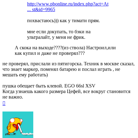
http://www.pbonline.ru/index.php?act=At
... st&id=9965
похвастаюсь))) как у тимати прям.
мне если докупать, то бэки на
ультралайт, у меня не фрик.
А скока на выходе????(из ствола) Настроил,или
как купил и даже не проверял???
не проверял, прислали из пятигорска. Техник в москве сказал,
что знает маркер, поменял батарею и послал играть , не
мешать ему работать)
пушка обещает быть клевой. EGO 66sl XSV
Когда узнаешь какого размера Цефей, все вокруг становится
не важно.
Вернуться
к
началу