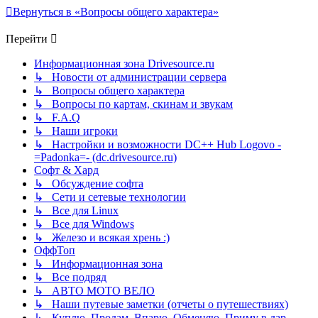
Вернуться в «Вопросы общего характера»
Перейти
Информационная зона Drivesource.ru
↳ Новости от администрации сервера
↳ Вопросы общего характера
↳ Вопросы по картам, скинам и звукам
↳ F.A.Q
↳ Наши игроки
↳ Настройки и возможности DC++ Hub Logovo -
=Padonka=- (dc.drivesource.ru)
Софт & Хард
↳ Обсуждение софта
↳ Сети и сетевые технологии
↳ Все для Linux
↳ Все для Windows
↳ Железо и всякая хрень :)
ОффТоп
↳ Информационная зона
↳ Все подряд
↳ АВТО МОТО ВЕЛО
↳ Наши путевые заметки (отчеты о путешествиях)
↳ Куплю. Продам. Впарю. Обменяю. Приму в дар.