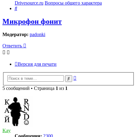
Drivesource.ru
Вопросы общего характера
Поиск
Микрофон фонит
Модератор:
padonki
Ответить
Версия для печати
Расширенный
Поиск
поиск
5 сообщений • Страница
1
из
1
Kay
Сообщения:
2300