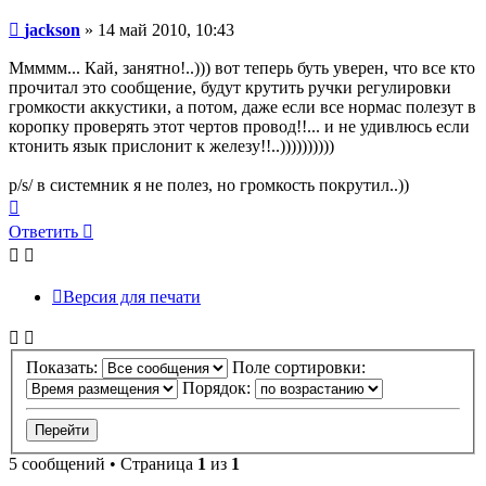
Сообщение
jackson
»
14 май 2010, 10:43
Ммммм... Кай, занятно!..))) вот теперь буть уверен, что все кто
прочитал это сообщение, будут крутить ручки регулировки
громкости аккустики, а потом, даже если все нормас полезут в
коропку проверять этот чертов провод!!... и не удивлюсь если
ктонить язык прислонит к железу!!..))))))))))
p/s/ в системник я не полез, но громкость покрутил..))
Вернуться
к
Ответить
началу
Версия для печати
Показать:
Поле сортировки:
Порядок:
5 сообщений • Страница
1
из
1