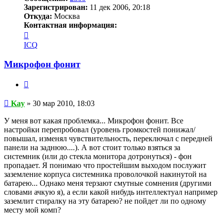
Зарегистрирован:
11 дек 2006, 20:18
Откуда:
Москва
Контактная информация:
Контактная
информация
ICQ
пользователя
Kay
Микрофон фонит
Цитата
Сообщение
Kay
»
30 мар 2010, 18:03
У меня вот какая проблемка... Микрофон фонит. Все
настройки перепробовал (уровень громкостей понижал/
повышал, изменял чувствительность, переключал с передней
панели на заднюю....). А вот стоит только взяться за
системник (или до стекла монитора дотронуться) - фон
пропадает. Я понимаю что простейшим выходом послужит
заземление корпуса системника проволочкой накинутой на
батарею... Однако меня терзают смутные сомнения (другими
словами ачкую я), а если какой нибудь интеллектуал например
заземлит стиралку на эту батарею? не пойдет ли по одному
месту мой комп?