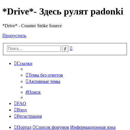
*Drive*- Здесь рулят padonki
*Drive* - Counter Strike Source
Пропустить
Расширенный
Поиск
поиск
Ссылки
Темы без ответов
Активные темы
Поиск
FAQ
Вход
Регистрация
Портал
Список форумов
Информационная зона