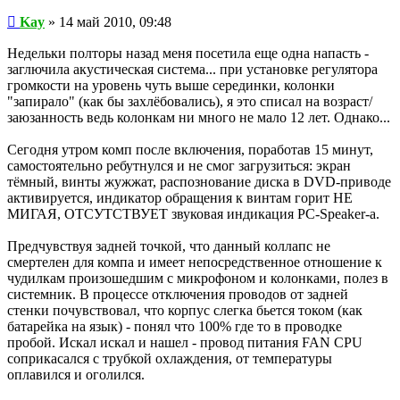
Сообщение
Kay
»
14 май 2010, 09:48
Недельки полторы назад меня посетила еще одна напасть -
заглючила акустическая система... при установке регулятора
громкости на уровень чуть выше серединки, колонки
"запирало" (как бы захлёбовались), я это списал на возраст/
заюзанность ведь колонкам ни много не мало 12 лет. Однако...
Сегодня утром комп после включения, поработав 15 минут,
самостоятельно ребутнулся и не смог загрузиться: экран
тёмный, винты жужжат, распознование диска в DVD-приводе
активируется, индикатор обращения к винтам горит НЕ
МИГАЯ, ОТСУТСТВУЕТ звуковая индикация PC-Speaker-а.
Предчувствуя задней точкой, что данный коллапс не
смертелен для компа и имеет непосредственное отношение к
чудилкам произошедшим с микрофоном и колонками, полез в
системник. В процессе отключения проводов от задней
стенки почувствовал, что корпус слегка бьется током (как
батарейка на язык) - понял что 100% где то в проводке
пробой. Искал искал и нашел - провод питания FAN CPU
соприкасался с трубкой охлаждения, от температуры
оплавился и оголился.