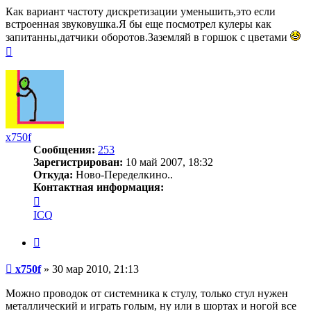
Как вариант частоту дискретизации уменьшить,это если
встроенная звуковушка.Я бы еще посмотрел кулеры как
запитанны,датчики оборотов.Заземляй в горшок с цветами
Вернуться
к
началу
x750f
Сообщения:
253
Зарегистрирован:
10 май 2007, 18:32
Откуда:
Ново-Переделкино..
Контактная информация:
Контактная
информация
ICQ
пользователя
x750f
Цитата
Сообщение
x750f
»
30 мар 2010, 21:13
Можно проводок от системника к стулу, только стул нужен
металлический и играть голым, ну или в шортах и ногой все