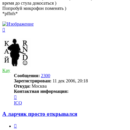
время до стула докосаться )
Попробуй микрофон поменять )
*pffnfs*
Вернуться
к
началу
Kay
Сообщения:
2300
Зарегистрирован:
11 дек 2006, 20:18
Откуда:
Москва
Контактная информация:
Контактная
информация
ICQ
пользователя
Kay
А ларчик просто открывался
Цитата