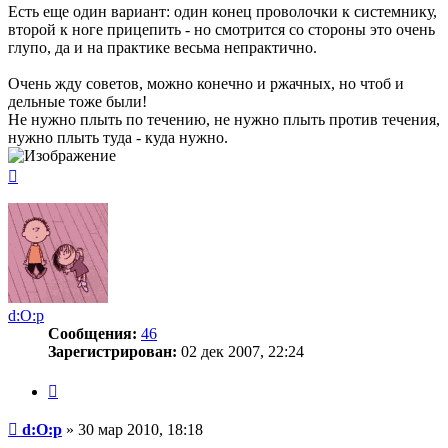
Есть еще один вариант: один конец проволочки к системнику,
второй к ноге прицепить - но смотрится со стороны это очень
глупо, да и на практике весьма непрактично.
Очень жду советов, можно конечно и ржачных, но чтоб и
дельные тоже были!
Не нужно плыть по течению, не нужно плыть против течения,
нужно плыть туда - куда нужно.
Вернуться
к
началу
d:O:p
Сообщения:
46
Зарегистрирован:
02 дек 2007, 22:24
Цитата
Сообщение
d:O:p
»
30 мар 2010, 18:18