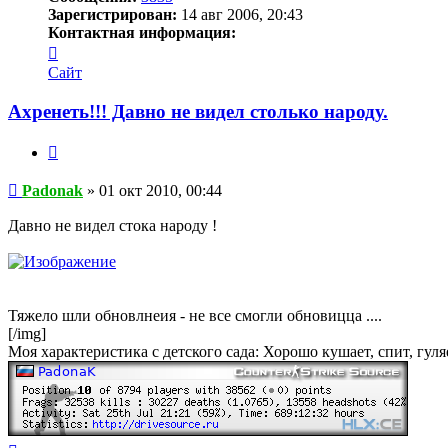
Зарегистрирован:
14 авг 2006, 20:43
Контактная информация:
Контактная
информация
Сайт
пользователя
Padonak
Ахренеть!!! Давно не видел столько народу.
Цитата
Сообщение
Padonak
»
01 окт 2010, 00:44
Давно не видел стока народу !
Тяжело шли обновлнеия - не все смогли обновицца ....
[/img]
Моя характеристика с детского сада: Хорошо кушает, спит, гул
Вернуться