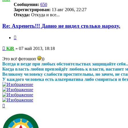
Сообщения:
650
Зарегистрирован:
13 авг 2006, 22:27
Откуда:
Откуда и все...
Re: Ахренеть!!! Давно не видел столько народу.
Цитата
Сообщение
KiR
»
07 май 2013, 18:18
Это всё фотошоп
))
Всегда и везде при любых обстоятельствах защищайте себя..
Когда власть любви превзойдёт любовь к власти, настанет ми
Великому человеку слабости простительны, но зачем, не став
У каждого человека есть альтернатива либо смириться и безд
Вернуться
к
началу