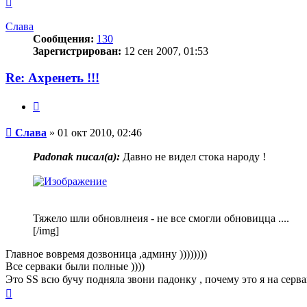
к
началу
Слава
Сообщения:
130
Зарегистрирован:
12 сен 2007, 01:53
Re: Ахренеть !!!
Цитата
Сообщение
Слава
»
01 окт 2010, 02:46
Padonak писал(a):
Давно не видел стока народу !
Тяжело шли обновлнеия - не все смогли обновицца ....
[/img]
Главное вовремя дозвоница ,админу ))))))))
Все серваки были полные ))))
Это SS всю бучу подняла звони падонку , почему это я на серва
Вернуться
к