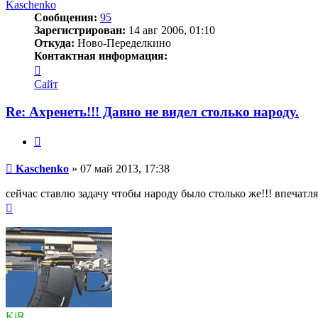
началу
Kaschenko
Сообщения:
95
Зарегистрирован:
14 авг 2006, 01:10
Откуда:
Ново-Переделкино
Контактная информация:
Контактная
информация
Сайт
пользователя
Kaschenko
Re: Ахренеть!!! Давно не видел столько народу.
Цитата
Сообщение
Kaschenko
»
07 май 2013, 17:38
сейчас ставлю задачу чтобы народу было столько же!!! впечатля
Вернуться
к
началу
KiR