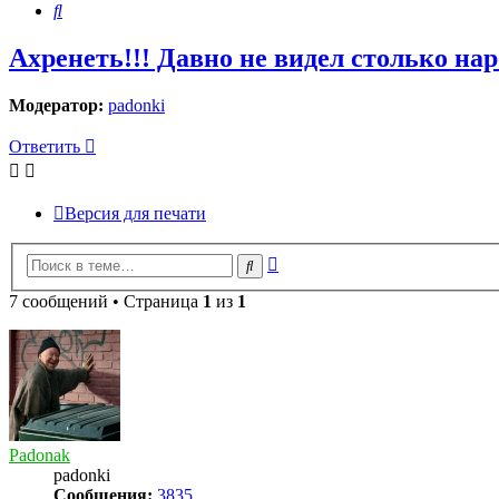
Поиск
Ахренеть!!! Давно не видел столько нар
Модератор:
padonki
Ответить
Версия для печати
Расширенный
Поиск
поиск
7 сообщений • Страница
1
из
1
Padonak
padonki
Сообщения:
3835