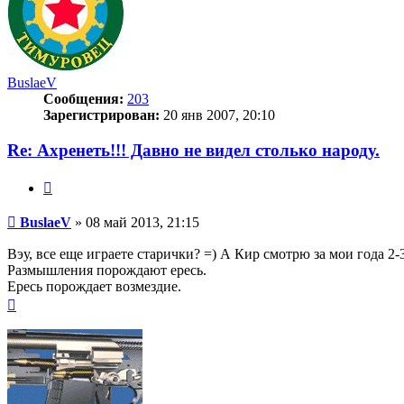
BuslaeV
Сообщения:
203
Зарегистрирован:
20 янв 2007, 20:10
Re: Ахренеть!!! Давно не видел столько народу.
Цитата
Сообщение
BuslaeV
»
08 май 2013, 21:15
Вэу, все еще играете старички? =) А Кир смотрю за мои года 2-3
Размышления порождают ересь.
Ересь порождает возмездие.
Вернуться
к
началу