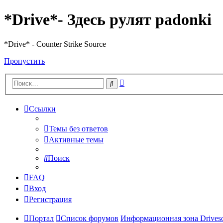
*Drive*- Здесь рулят padonki
*Drive* - Counter Strike Source
Пропустить
Расширенный
Поиск
поиск
Ссылки
Темы без ответов
Активные темы
Поиск
FAQ
Вход
Регистрация
Портал
Список форумов
Информационная зона Driveso