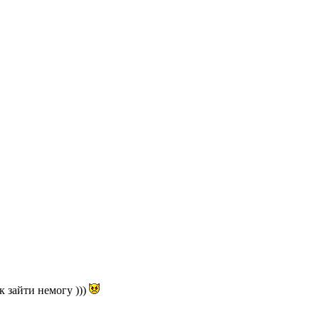
к зайти немогу )))