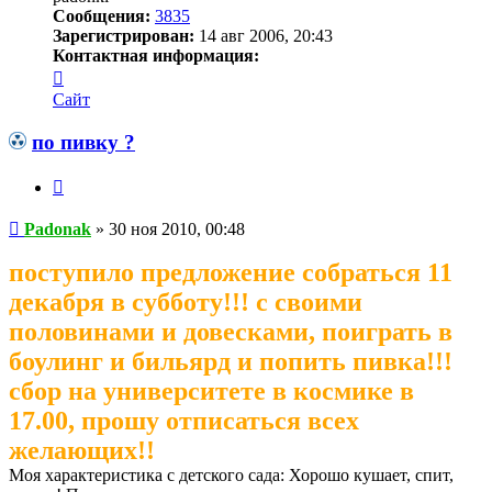
Сообщения:
3835
Зарегистрирован:
14 авг 2006, 20:43
Контактная информация:
Контактная
информация
Сайт
пользователя
Padonak
по пивку ?
Цитата
Сообщение
Padonak
»
30 ноя 2010, 00:48
поступило предложение собраться 11
декабря в субботу!!! с своими
половинами и довесками, поиграть в
боулинг и бильярд и попить пивка!!!
сбор на университете в космике в
17.00, прошу отписаться всех
желающих!!
Моя характеристика с детского сада: Хорошо кушает, спит,