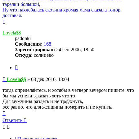
тарелки большой,
Ну что нахлебалась скотина хромая мама сказала топор
доставая.
Вернуться
к
началу
Lovela$$
padonki
Сообщения:
168
Зарегистрирован:
24 сен 2006, 18:50
Откуда:
солнцево
Цитата
Сообщение
Lovela$$
»
03 дек 2010, 13:04
тогда определяйтесь. и хотябы в четверг вечером пишите. что
бы мы успели заказать хоть что то
Для мужчины раздеть и не тр@хнуть,
все равно, что для женщины померить и не купить.
Вернуться
к
Ответить
началу
Версия для печати