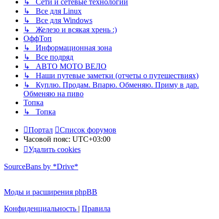
↳ Сети и сетевые технологии
↳ Все для Linux
↳ Все для Windows
↳ Железо и всякая хрень :)
ОффТоп
↳ Информационная зона
↳ Все подряд
↳ АВТО МОТО ВЕЛО
↳ Наши путевые заметки (отчеты о путешествиях)
↳ Куплю. Продам. Впарю. Обменяю. Приму в дар.
Обменяю на пиво
Топка
↳ Топка
Портал
Список форумов
Часовой пояс:
UTC+03:00
Удалить cookies
SourceBans by *Drive*
Моды и расширения phpBB
Конфиденциальность
|
Правила