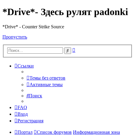
*Drive*- Здесь рулят padonki
*Drive* - Counter Strike Source
Пропустить
Расширенный
Поиск
поиск
Ссылки
Темы без ответов
Активные темы
Поиск
FAQ
Вход
Регистрация
Портал
Список форумов
Информационная зона