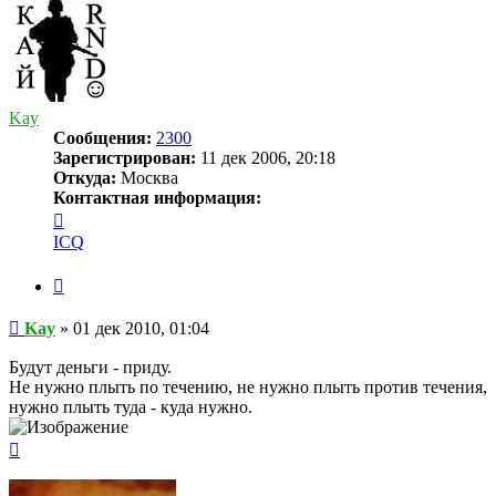
Kay
Сообщения:
2300
Зарегистрирован:
11 дек 2006, 20:18
Откуда:
Москва
Контактная информация:
Контактная
информация
ICQ
пользователя
Kay
Цитата
Сообщение
Kay
»
01 дек 2010, 01:04
Будут деньги - приду.
Не нужно плыть по течению, не нужно плыть против течения,
нужно плыть туда - куда нужно.
Вернуться
к
началу