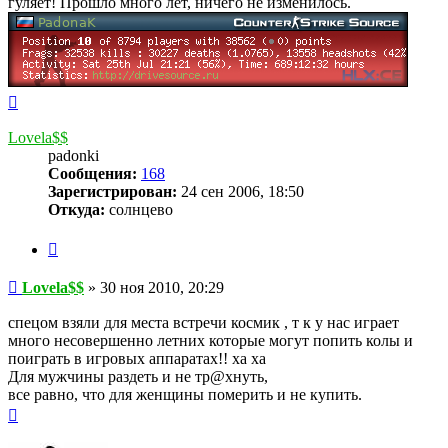
гуляет! Прошло много лет, ничего не изменилось.
Вернуться
к
началу
Lovela$$
padonki
Сообщения:
168
Зарегистрирован:
24 сен 2006, 18:50
Откуда:
солнцево
Цитата
Сообщение
Lovela$$
»
30 ноя 2010, 20:29
спецом взяли для места встречи космик , т к у нас играет
много несовершенно летних которые могут попить колы и
поиграть в игровых аппаратах!! ха ха
Для мужчины раздеть и не тр@хнуть,
все равно, что для женщины померить и не купить.
Вернуться
к
началу