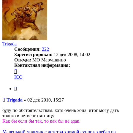
Trigada
Сообщения:
222
Зарегистрирован:
12 дек 2008, 14:02
Откуда:
МО Марушкино
Контактная информация:
Контактная
информация
ICQ
пользователя
Trigada
Цитата
Сообщение
Trigada
»
02 дек 2010, 15:27
буду по обстоятельствам. хотя очень хоца. итог могу дать
только в четверг пятницу.
Как бы если бы так, то как бы не эдак.
Маленький мальчик с детства хромой супчик хлебал из