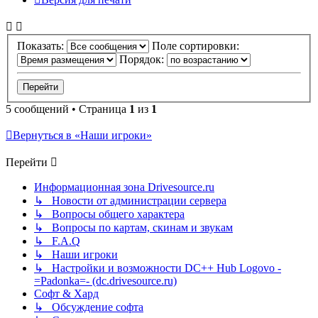
Показать:
Поле сортировки:
Порядок:
5 сообщений • Страница
1
из
1
Вернуться в «Наши игроки»
Перейти
Информационная зона Drivesource.ru
↳ Новости от администрации сервера
↳ Вопросы общего характера
↳ Вопросы по картам, скинам и звукам
↳ F.A.Q
↳ Наши игроки
↳ Настройки и возможности DC++ Hub Logovo -
=Padonka=- (dc.drivesource.ru)
Софт & Хард
↳ Обсуждение софта