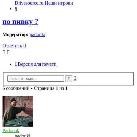
Drivesource.ru
Наши игроки
Поиск
по пивку ?
Модератор:
padonki
Ответить
Версия для печати
Расширенный
Поиск
поиск
5 сообщений • Страница
1
из
1
Padonak
padonki