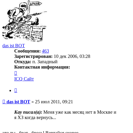
das ist BOT
Сообщения:
463
Зарегистрирован:
10 дек 2006, 03:28
Откуда:
п. Западный
Контактная информация:
Контактная
информация
ICQ
Сайт
пользователя
das
Цитата
ist
BOT
Сообщение
das ist BOT
»
25 июл 2011, 09:21
Kay писал(a):
Меня уже как месяц нет в Москве и
я ХЗ когда вернусь...
это ты , брат , брось! Вертайся скорее.