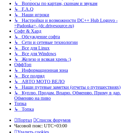
↳ Вопросы по картам, скинам и звукам
↳ F.A.Q
↳ Наши игроки
↳ Настройки и возможности DC++ Hub Logovo -
=Padonka=- (dc.drivesource.ru)
Софт & Хард
↳ Обсуждение софта
↳ Сети и сетевые технологии
↳ Все для Linux
↳ Все для Windows
↳ Железо и всякая хрень :)
ОффТоп
↳ Информационная зона
↳ Все подряд
↳ АВТО МОТО ВЕЛО
↳ Наши путевые заметки (отчеты о путешествиях)
↳ Куплю. Продам. Впарю. Обменяю. Приму в дар.
Обменяю на пиво
Топка
↳ Топка
Портал
Список форумов
Часовой пояс:
UTC+03:00
Удалить cookies