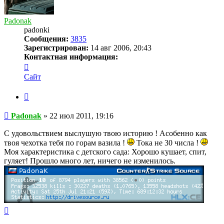
Padonak
padonki
Сообщения:
3835
Зарегистрирован:
14 авг 2006, 20:43
Контактная информация:
Контактная
информация
Сайт
пользователя
Padonak
Цитата
Сообщение
Padonak
»
22 июл 2011, 19:16
С удовольствием выслушую твою историю ! Асобенно как
твоя чехотка тебя по горам вазила !
Тока не 30 числа !
Моя характеристика с детского сада: Хорошо кушает, спит,
гуляет! Прошло много лет, ничего не изменилось.
Вернуться
к