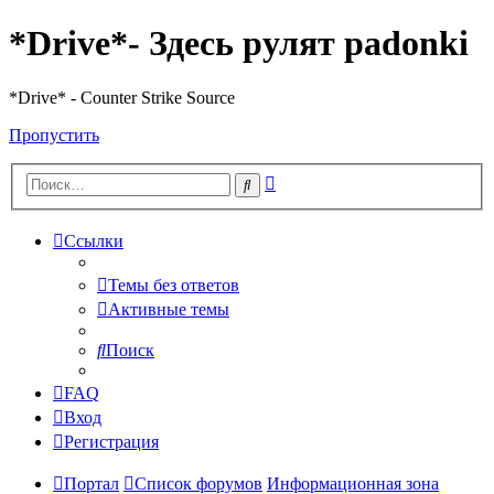
*Drive*- Здесь рулят padonki
*Drive* - Counter Strike Source
Пропустить
Расширенный
Поиск
поиск
Ссылки
Темы без ответов
Активные темы
Поиск
FAQ
Вход
Регистрация
Портал
Список форумов
Информационная зона