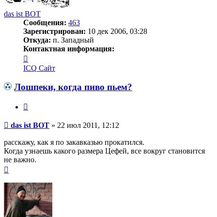
das ist BOT
Сообщения:
463
Зарегистрирован:
10 дек 2006, 03:28
Откуда:
п. Западный
Контактная информация:
Контактная
информация
ICQ
Сайт
пользователя
das
Лошпеки, когда пиво пьем?
ist
BOT
Цитата
Сообщение
das ist BOT
»
22 июл 2011, 12:12
расскажу, как я по закавказью прокатился.
Когда узнаешь какого размера Цефей, все вокруг становится
не важно.
Вернуться
к
началу