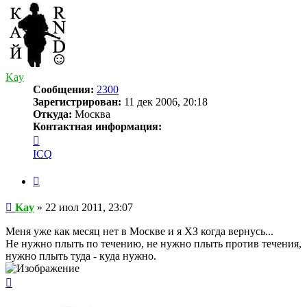
началу
Kay
Сообщения:
2300
Зарегистрирован:
11 дек 2006, 20:18
Откуда:
Москва
Контактная информация:
Контактная
информация
ICQ
пользователя
Kay
Цитата
Сообщение
Kay
»
22 июл 2011, 23:07
Меня уже как месяц нет в Москве и я ХЗ когда вернусь...
Не нужно плыть по течению, не нужно плыть против течения,
нужно плыть туда - куда нужно.
Вернуться
к
началу