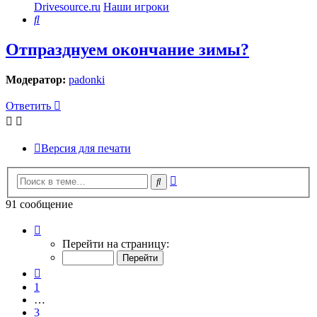
Drivesource.ru
Наши игроки
Поиск
Отпразднуем окончание зимы?
Модератор:
padonki
Ответить
Версия для печати
Расширенный
Поиск
поиск
91 сообщение
Страница
7
Перейти на страницу:
из
7
Пред.
1
…
3