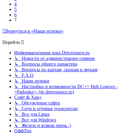
4
5
6
7
Вернуться в «Наши игроки»
Перейти
Информационная зона Drivesource.ru
↳ Новости от администрации сервера
↳ Вопросы общего характера
↳ Вопросы по картам, скинам и звукам
↳ F.A.Q
↳ Наши игроки
↳ Настройки и возможности DC++ Hub Logovo -
=Padonka=- (dc.drivesource.ru)
Софт & Хард
↳ Обсуждение софта
↳ Сети и сетевые технологии
↳ Все для Linux
↳ Все для Windows
↳ Железо и всякая хрень :)
ОффТоп