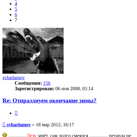
4
5
6
7
svharlamov
Сообщения:
156
Зарегистрирован:
06 ноя 2008, 01:14
Re: Отпразднуем окончание зимы?
Цитата
Сообщение
svharlamov
»
18 мар 2012, 16:17
...............
Дезу
зачёт, сам долго смеялся .............., петарда не