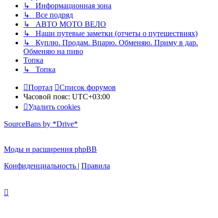
↳ Информационная зона
↳ Все подряд
↳ АВТО МОТО ВЕЛО
↳ Наши путевые заметки (отчеты о путешествиях)
↳ Куплю. Продам. Впарю. Обменяю. Приму в дар.
Обменяю на пиво
Топка
↳ Топка
Портал
Список форумов
Часовой пояс:
UTC+03:00
Удалить cookies
SourceBans by *Drive*
Моды и расширения phpBB
Конфиденциальность
|
Правила