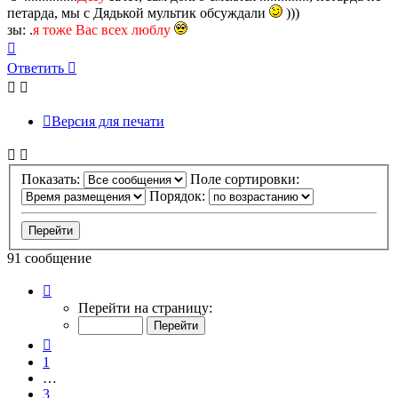
петарда, мы с Дядькой мультик обсуждали
)))
зы: .
я тоже Вас всех люблу
Вернуться
к
Ответить
началу
Версия для печати
Показать:
Поле сортировки:
Порядок:
91 сообщение
Страница
7
Перейти на страницу:
из
7
Пред.
1
…
3