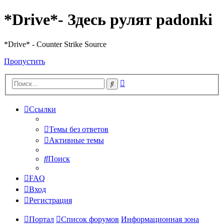
*Drive*- Здесь рулят padonki
*Drive* - Counter Strike Source
Пропустить
Расширенный
Поиск
поиск
Ссылки
Темы без ответов
Активные темы
Поиск
FAQ
Вход
Регистрация
Портал
Список форумов
Информационная зона