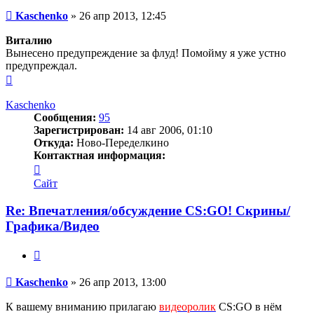
Сообщение
Kaschenko
»
26 апр 2013, 12:45
Виталию
Вынесено предупреждение за флуд! Помойму я уже устно
предупреждал.
Вернуться
к
началу
Kaschenko
Сообщения:
95
Зарегистрирован:
14 авг 2006, 01:10
Откуда:
Ново-Переделкино
Контактная информация:
Контактная
информация
Сайт
пользователя
Kaschenko
Re: Впечатления/обсуждение CS:GO! Скрины/
Графика/Видео
Цитата
Сообщение
Kaschenko
»
26 апр 2013, 13:00
К вашему вниманию прилагаю
видеоролик
CS:GO в нём