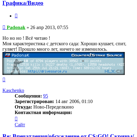
Графика/Видео
Цитата
Сообщение
Padonak
»
26 апр 2013, 07:55
Но но но ! Всё читаю !
Моя характеристика с детского сада: Хорошо кушает, спит,
гуляет! Прошло много лет, ничего не изменилось.
Вернуться
к
началу
Kaschenko
Сообщения:
95
Зарегистрирован:
14 авг 2006, 01:10
Откуда:
Ново-Переделкино
Контактная информация:
Контактная
информация
Сайт
пользователя
Kaschenko
Re: Впечатления/обсуждение от CS:GO! Скрины/