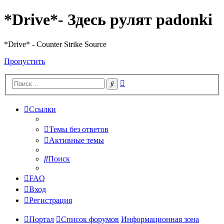
*Drive*- Здесь рулят padonki
*Drive* - Counter Strike Source
Пропустить
Расширенный
Поиск
поиск
Ссылки
Темы без ответов
Активные темы
Поиск
FAQ
Вход
Регистрация
Портал
Список форумов
Информационная зона