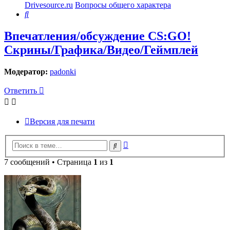
Drivesource.ru
Вопросы общего характера
Поиск
Впечатления/обсуждение CS:GO!
Скрины/Графика/Видео/Геймплей
Модератор:
padonki
Ответить
Версия для печати
Расширенный
Поиск
поиск
7 сообщений • Страница
1
из
1