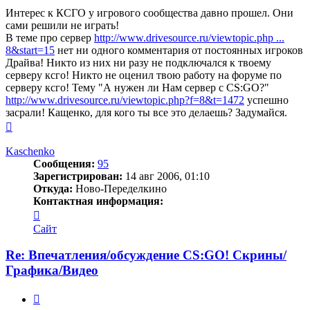
Интерес к КСГО у игрового сообщества давно прошел. Они
сами решили не играть!
В теме про сервер
http://www.drivesource.ru/viewtopic.php ...
8&start=15
нет ни одного комментария от постоянных игроков
Драйва! Никто из них ни разу не подключался к твоему
серверу ксго! Никто не оценил твою работу на форуме по
серверу ксго! Тему "А нужен ли Нам сервер с CS:GO?"
http://www.drivesource.ru/viewtopic.php?f=8&t=1472
успешно
засрали! Кащенко, для кого ты все это делаешь? Задумайся.
Вернуться
к
началу
Kaschenko
Сообщения:
95
Зарегистрирован:
14 авг 2006, 01:10
Откуда:
Ново-Переделкино
Контактная информация:
Контактная
информация
Сайт
пользователя
Kaschenko
Re: Впечатления/обсуждение CS:GO! Скрины/
Графика/Видео
Цитата