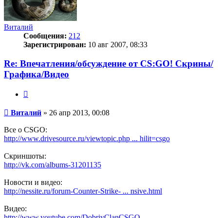
Виталий
Сообщения:
212
Зарегистрирован:
10 авг 2007, 08:33
Re: Впечатления/обсуждение от CS:GO! Скрины/
Графика/Видео
Цитата
Сообщение
Виталий
»
26 апр 2013, 00:08
Все о CSGO:
http://www.drivesource.ru/viewtopic.php ... hilit=csgo
Скриншоты:
http://vk.com/albums-31201135
Новости и видео:
http://nessite.ru/forum-Counter-Strike- ... nsive.html
Видео:
http://www.youtube.com/DobriyClanCSGO