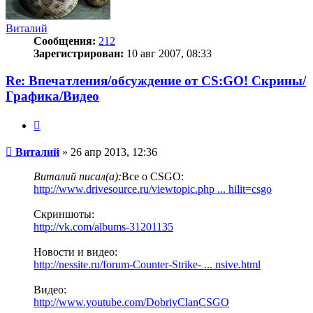
Виталий
Сообщения:
212
Зарегистрирован:
10 авг 2007, 08:33
Re: Впечатления/обсуждение от CS:GO! Скрины/
Графика/Видео
Цитата
Сообщение
Виталий
»
26 апр 2013, 12:36
Виталий писал(а):
Все о CSGO:
http://www.drivesource.ru/viewtopic.php ... hilit=csgo
Скриншоты:
http://vk.com/albums-31201135
Новости и видео:
http://nessite.ru/forum-Counter-Strike- ... nsive.html
Видео:
http://www.youtube.com/DobriyClanCSGO