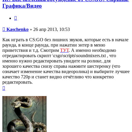
Графика/Видео
Цитата
Сообщение
Kaschenko
»
26 апр 2013, 10:53
Как играть в CS:GO без лишних звуков, которые есть в начале
раунда, в конце раунда, при нажатии энтер в меню
приветствия и т.д. Смотрим
ТУТ
. А именно необходимо
отредактировать скрипт \csgo\scripts\soundmixers.txt , что
именно нужно редактировать увидите на ролике, для
хорошего качества снизу справа нажмите шестеренку (что
означает изменение качества видеоролика) и выбирите лучшее
качество 720p и станет видно отчётливо что конкретно
редактировать.
Вернуться
к
началу