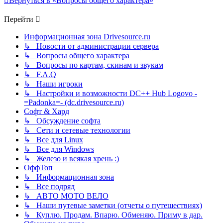
Вернуться в «Вопросы общего характера»
Перейти
Информационная зона Drivesource.ru
↳ Новости от администрации сервера
↳ Вопросы общего характера
↳ Вопросы по картам, скинам и звукам
↳ F.A.Q
↳ Наши игроки
↳ Настройки и возможности DC++ Hub Logovo -
=Padonka=- (dc.drivesource.ru)
Софт & Хард
↳ Обсуждение софта
↳ Сети и сетевые технологии
↳ Все для Linux
↳ Все для Windows
↳ Железо и всякая хрень :)
ОффТоп
↳ Информационная зона
↳ Все подряд
↳ АВТО МОТО ВЕЛО
↳ Наши путевые заметки (отчеты о путешествиях)
↳ Куплю. Продам. Впарю. Обменяю. Приму в дар.