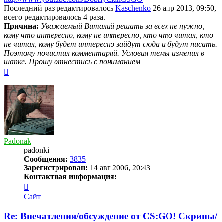
Последний раз редактировалось
Kaschenko
26 апр 2013, 09:50,
всего редактировалось 4 раза.
Причина:
Уважаемый Виталий решать за всех не нужно,
кому что интересно, кому не интересно, кто что читал, кто
не читал, кому будет интересно зайдут сюда и будут писать.
Поэтому почистил комментарий. Условия темы изменил в
шапке. Прошу отнестись с пониманием
Вернуться
к
началу
Padonak
padonki
Сообщения:
3835
Зарегистрирован:
14 авг 2006, 20:43
Контактная информация:
Контактная
информация
Сайт
пользователя
Padonak
Re: Впечатления/обсуждение от CS:GO! Скрины/