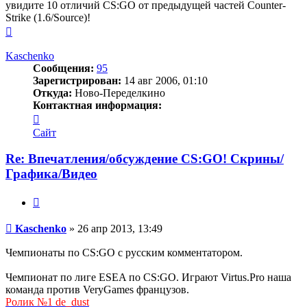
увидите 10 отличий CS:GO от предыдущей частей Counter-
Strike (1.6/Source)!
Вернуться
к
началу
Kaschenko
Сообщения:
95
Зарегистрирован:
14 авг 2006, 01:10
Откуда:
Ново-Переделкино
Контактная информация:
Контактная
информация
Сайт
пользователя
Kaschenko
Re: Впечатления/обсуждение CS:GO! Скрины/
Графика/Видео
Цитата
Сообщение
Kaschenko
»
26 апр 2013, 13:49
Чемпионаты по CS:GO с русским комментатором.
Чемпионат по лиге ESEA по CS:GO. Играют Virtus.Pro наша
команда против VeryGames французов.
Ролик №1 de_dust