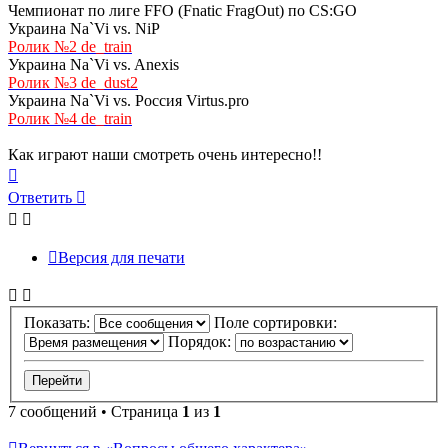
Чемпионат по лиге FFO (Fnatic FragOut) по CS:GO
Украина Na`Vi vs. NiP
Ролик №2 de_train
Украина Na`Vi vs. Anexis
Ролик №3 de_dust2
Украина Na`Vi vs. Россия Virtus.pro
Ролик №4 de_train
Как играют наши смотреть очень интересно!!
Вернуться
к
Ответить
началу
Версия для печати
Показать:
Поле сортировки:
Порядок:
7 сообщений • Страница
1
из
1