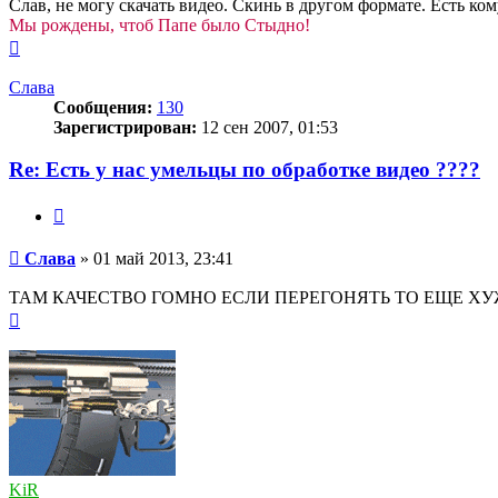
Слав, не могу скачать видео. Скинь в другом формате. Есть ко
Мы рождены, чтоб Папе было Стыдно!
Вернуться
к
началу
Слава
Сообщения:
130
Зарегистрирован:
12 сен 2007, 01:53
Re: Есть у нас умельцы по обработке видео ????
Цитата
Сообщение
Слава
»
01 май 2013, 23:41
ТАМ КАЧЕСТВО ГОМНО ЕСЛИ ПЕРЕГОНЯТЬ ТО ЕЩЕ ХУЖ
Вернуться
к
началу
KiR