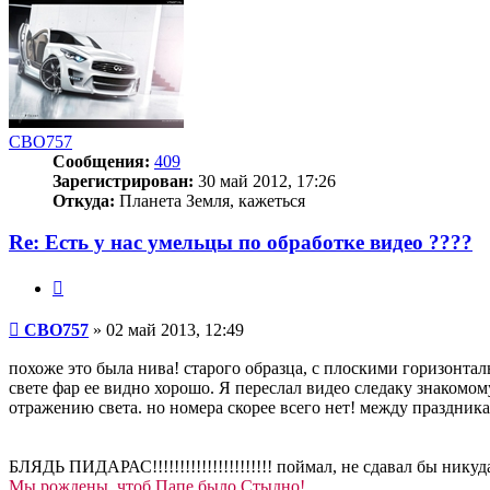
началу
CBO757
Сообщения:
409
Зарегистрирован:
30 май 2012, 17:26
Откуда:
Планета Земля, кажеться
Re: Есть у нас умельцы по обработке видео ????
Цитата
Сообщение
CBO757
»
02 май 2013, 12:49
похоже это была нива! старого образца, с плоскими горизонтальн
свете фар ее видно хорошо. Я переслал видео следаку знакомом
отражению света. но номера скорее всего нет! между праздник
БЛЯДЬ ПИДАРАС!!!!!!!!!!!!!!!!!!!!!! поймал, не сдавал бы никуд
Мы рождены, чтоб Папе было Стыдно!