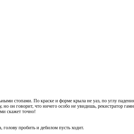
ыми стопами. По краске и форме крыла не уаз, по углу падения св
у, но он говорит, что ничего особо не увидишь, рекистратор гам
ами скажет точно!
а, голову пробить и дебилом пусть ходит.