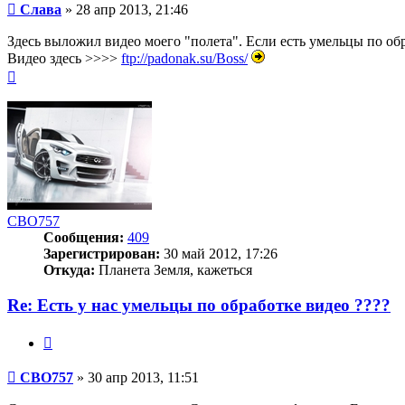
Сообщение
Слава
»
28 апр 2013, 21:46
Здесь выложил видео моего "полета". Если есть умельцы по об
Видео здесь >>>>
ftp://padonak.su/Boss/
Вернуться
к
началу
CBO757
Сообщения:
409
Зарегистрирован:
30 май 2012, 17:26
Откуда:
Планета Земля, кажеться
Re: Есть у нас умельцы по обработке видео ????
Цитата
Сообщение
CBO757
»
30 апр 2013, 11:51