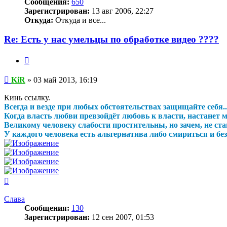
Сообщения:
650
Зарегистрирован:
13 авг 2006, 22:27
Откуда:
Откуда и все...
Re: Есть у нас умельцы по обработке видео ????
Цитата
Сообщение
KiR
»
03 май 2013, 16:19
Кинь ссылку.
Всегда и везде при любых обстоятельствах защищайте себя..
Когда власть любви превзойдёт любовь к власти, настанет ми
Великому человеку слабости простительны, но зачем, не став
У каждого человека есть альтернатива либо смириться и безд
Вернуться
к
началу
Слава
Сообщения:
130
Зарегистрирован:
12 сен 2007, 01:53