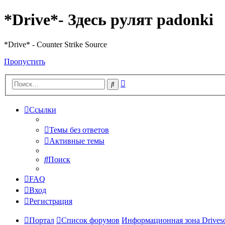
*Drive*- Здесь рулят padonki
*Drive* - Counter Strike Source
Пропустить
Расширенный
Поиск
поиск
Ссылки
Темы без ответов
Активные темы
Поиск
FAQ
Вход
Регистрация
Портал
Список форумов
Информационная зона Driveso