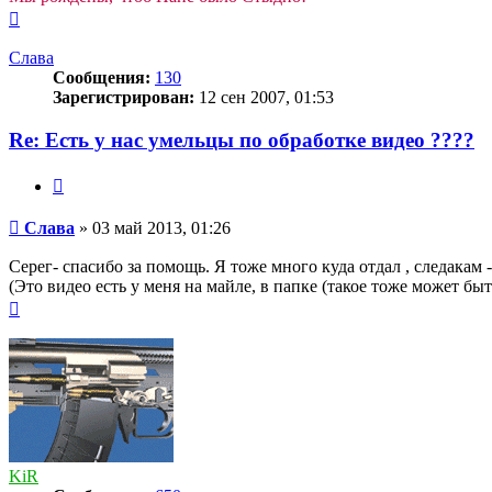
Вернуться
к
началу
Слава
Сообщения:
130
Зарегистрирован:
12 сен 2007, 01:53
Re: Есть у нас умельцы по обработке видео ????
Цитата
Сообщение
Слава
»
03 май 2013, 01:26
Серег- спасибо за помощь. Я тоже много куда отдал , следакам 
(Это видео есть у меня на майле, в папке (такое тоже может быт
Вернуться
к
началу
KiR