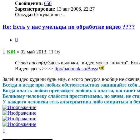
Сообщения:
650
Зарегистрирован:
13 авг 2006, 22:27
Откуда:
Откуда и все...
Re: Есть у нас умельцы по обработке видео ????
Цитата
Сообщение
KiR
»
02 май 2013, 11:16
Слава писал(а):
Здесь выложил видео моего "полета". Есл
Видео здесь >>>>
ftp://padonak.su/Boss/
Залей видео куда ни будь ещё, с этого ресурса вообще не скачив
Всегда и везде при любых обстоятельствах защищайте себя..
Когда власть любви превзойдёт любовь к власти, настанет ми
Великому человеку слабости простительны, но зачем, не став
У каждого человека есть альтернатива либо смириться и безд
Вернуться
к