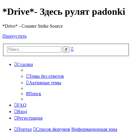
*Drive*- Здесь рулят padonki
*Drive* - Counter Strike Source
Пропустить
Расширенный
Поиск
поиск
Ссылки
Темы без ответов
Активные темы
Поиск
FAQ
Вход
Регистрация
Портал
Список форумов
Информационная зона