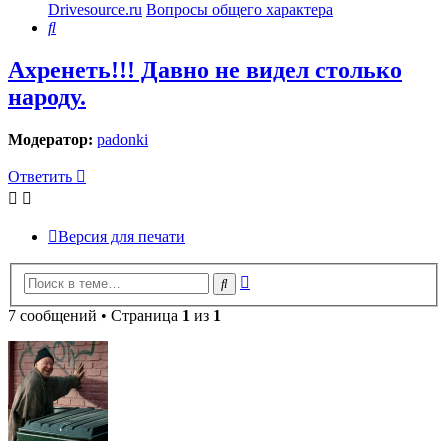
Drivesource.ru
Вопросы общего характера
Поиск
Ахренеть!!! Давно не видел столько
народу.
Модератор:
padonki
Ответить
Версия для печати
Расширенный
Поиск
поиск
7 сообщений • Страница
1
из
1