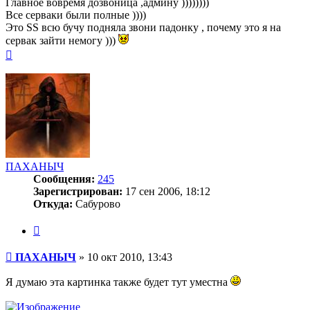
Главное вовремя дозвоница ,админу ))))))))
Все серваки были полные ))))
Это SS всю бучу подняла звони падонку , почему это я на
сервак зайти немогу )))
Вернуться
к
началу
ПАХАНЫЧ
Сообщения:
245
Зарегистрирован:
17 сен 2006, 18:12
Откуда:
Сабурово
Цитата
Сообщение
ПАХАНЫЧ
»
10 окт 2010, 13:43
Я думаю эта картинка также будет тут уместна