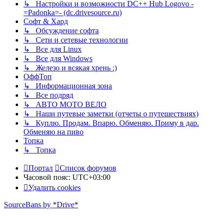
↳ Настройки и возможности DC++ Hub Logovo -
=Padonka=- (dc.drivesource.ru)
Софт & Хард
↳ Обсуждение софта
↳ Сети и сетевые технологии
↳ Все для Linux
↳ Все для Windows
↳ Железо и всякая хрень :)
ОффТоп
↳ Информационная зона
↳ Все подряд
↳ АВТО МОТО ВЕЛО
↳ Наши путевые заметки (отчеты о путешествиях)
↳ Куплю. Продам. Впарю. Обменяю. Приму в дар.
Обменяю на пиво
Топка
↳ Топка
Портал
Список форумов
Часовой пояс:
UTC+03:00
Удалить cookies
SourceBans by *Drive*