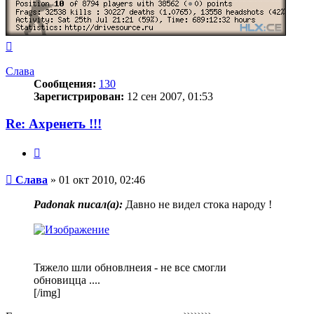
Вернуться
к
началу
Слава
Сообщения:
130
Зарегистрирован:
12 сен 2007, 01:53
Re: Ахренеть !!!
Цитата
Сообщение
Слава
»
01 окт 2010, 02:46
Padonak писал(a):
Давно не видел стока народу !
Тяжело шли обновлнеия - не все смогли
обновицца ....
[/img]