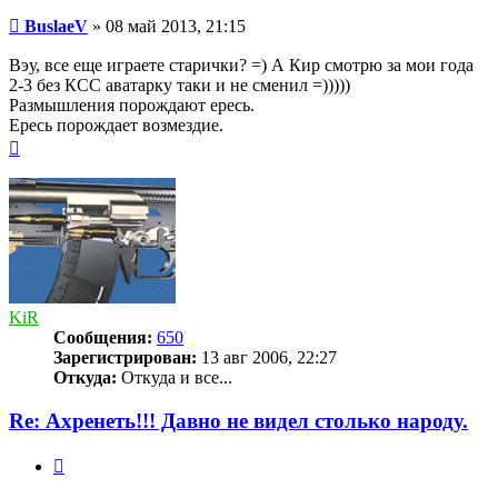
Сообщение
BuslaeV
»
08 май 2013, 21:15
Вэу, все еще играете старички? =) А Кир смотрю за мои года
2-3 без КСС аватарку таки и не сменил =)))))
Размышления порождают ересь.
Ересь порождает возмездие.
Вернуться
к
началу
KiR
Сообщения:
650
Зарегистрирован:
13 авг 2006, 22:27
Откуда:
Откуда и все...
Re: Ахренеть!!! Давно не видел столько народу.
Цитата