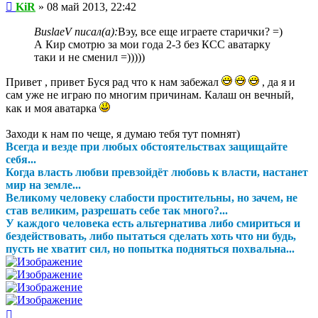
Сообщение
KiR
»
08 май 2013, 22:42
BuslaeV писал(а):
Вэу, все еще играете старички? =)
А Кир смотрю за мои года 2-3 без КСС аватарку
таки и не сменил =)))))
Привет , привет Буся рад что к нам забежал
, да я и
сам уже не играю по многим причинам. Калаш он вечный,
как и моя аватарка
Заходи к нам по чеще, я думаю тебя тут помнят)
Всегда и везде при любых обстоятельствах защищайте
себя...
Когда власть любви превзойдёт любовь к власти, настанет
мир на земле...
Великому человеку слабости простительны, но зачем, не
став великим, разрешать себе так много?...
У каждого человека есть альтернатива либо смириться и
бездействовать, либо пытаться сделать хоть что ни будь,
пусть не хватит сил, но попытка подняться похвальна...
Вернуться