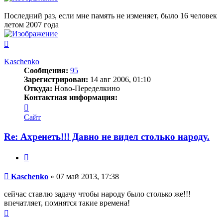
Последний раз, если мне память не изменяет, было 16 человек
летом 2007 года
Вернуться
к
началу
Kaschenko
Сообщения:
95
Зарегистрирован:
14 авг 2006, 01:10
Откуда:
Ново-Переделкино
Контактная информация:
Контактная
информация
Сайт
пользователя
Kaschenko
Re: Ахренеть!!! Давно не видел столько народу.
Цитата
Сообщение
Kaschenko
»
07 май 2013, 17:38
сейчас ставлю задачу чтобы народу было столько же!!!
впечатляет, помнятся такие времена!
Вернуться
к