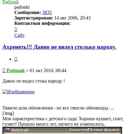
Padonak
padonki
Сообщения:
3835
Зарегистрирован:
14 авг 2006, 20:43
Контактная информация:
Контактная
информация
Сайт
пользователя
Padonak
Ахренеть!!! Давно не видел столько народу.
Цитата
Сообщение
Padonak
»
01 окт 2010, 00:44
Давно не видел стока народу !
Тяжело шли обновлнеия - не все смогли обновицца ....
[/img]
Моя характеристика с детского сада: Хорошо кушает, спит,
гуляет! Прошло много лет, ничего не изменилось.