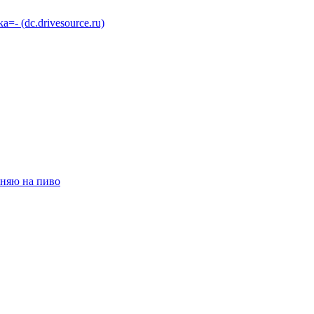
 (dc.drivesource.ru)
няю на пиво