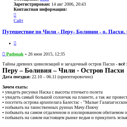
Зарегистрирован:
14 авг 2006, 20:43
Контактная информация:
Контактная
информация
Сайт
пользователя
Padonak
Путешествие по Чили - Перу- Боливии - о. Пасхи. 
Цитата
Сообщение
Padonak
»
26 июн 2015, 12:35
Тайны древних цивилизаций и загадочный остров Пасхи -
всё
Перу – Боливия – Чили - Остров Пасхи
Дата поездки:
22.10 – 06.11 (ориентировочно)
Зачем ехать:
• увидеть рисунки Наска с высоты птичьего полета
• увидеть самый большой солончак на планете, а так же провест
• посетить острова архипелага Балестас - "Малые Галапагосск
• побывать на таинственных руинах Мачу-Пикчу
• побывать на самом отдаленном и изолированном обитаемом ос
• побывать на самом настоящем рынке ведьм и прикупить зелья