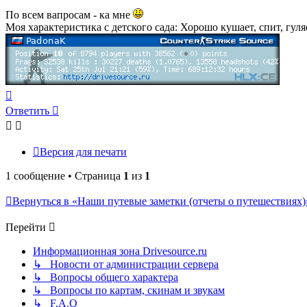
По всем вапросам - ка мне
Моя характеристика с детского сада: Хорошо кушает, спит, гул
Вернуться
к
Ответить
началу
Версия для печати
1 сообщение • Страница
1
из
1
Вернуться в «Наши путевые заметки (отчеты о путешествиях)
Перейти
Информационная зона Drivesource.ru
↳ Новости от администрации сервера
↳ Вопросы общего характера
↳ Вопросы по картам, скинам и звукам
↳ F.A.Q