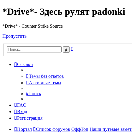
*Drive*- Здесь рулят padonki
*Drive* - Counter Strike Source
Пропустить
Расширенный
Поиск
поиск
Ссылки
Темы без ответов
Активные темы
Поиск
FAQ
Вход
Регистрация
Портал
Список форумов
ОффТоп
Наши путевые заметк