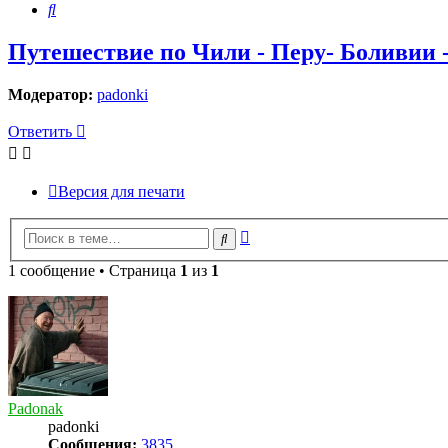
Поиск
Путешествие по Чили - Перу- Боливии - 
Модератор:
padonki
Ответить
Версия для печати
Расширенный
Поиск
поиск
1 сообщение • Страница
1
из
1
Padonak
padonki
Сообщения:
3835