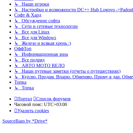
↳ Наши игроки
↳ Настройки и возможности DC++ Hub Logovo -=Padonka=-
Софт & Хард
↳ Обсуждение софта
↳ Сети и сетевые технологии
↳ Все для Linux
↳ Все для Windows
↳ Железо и всякая хрень :)
ОффТоп
↳ Информационная зона
↳ Все подряд
↳ АВТО МОТО ВЕЛО
↳ Наши путевые заметки (отчеты о путешествиях)
↳ Куплю. Продам. Впарю. Обменяю. Приму в дар. Обме
Топка
↳ Топка
Портал
Список форумов
Часовой пояс:
UTC+03:00
Удалить cookies
SourceBans by *Drive*