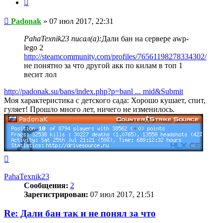
Цитата
Сообщение
Padonak
»
07 июл 2017, 22:31
PahaTexnik23 писал(а):
Дали бан на сервере awp-
lego 2
http://steamcommunity.com/profiles/76561198278334302/
не понятно за что другой акк по килам в топ 1
весит лол
http://padonak.su/bans/index.php?p=banl ... mid&Submit
Моя характеристика с детского сада: Хорошо кушает, спит,
гуляет! Прошло много лет, ничего не изменилось.
Вернуться
к
началу
PahaTexnik23
Сообщения:
2
Зарегистрирован:
07 июл 2017, 21:51
Re: Дали бан так и не понял за что