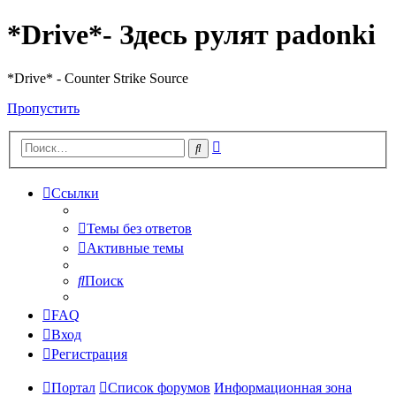
*Drive*- Здесь рулят padonki
*Drive* - Counter Strike Source
Пропустить
Расширенный
Поиск
поиск
Ссылки
Темы без ответов
Активные темы
Поиск
FAQ
Вход
Регистрация
Портал
Список форумов
Информационная зона