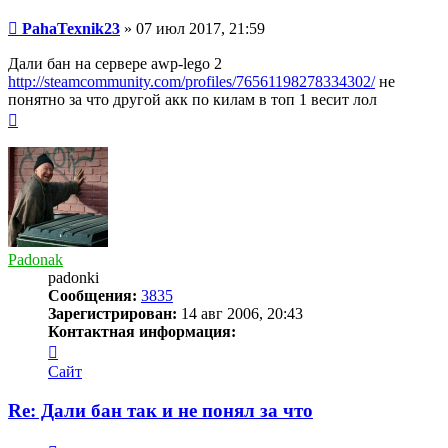
Сообщение
PahaTexnik23
»
07 июл 2017, 21:59
Дали бан на сервере awp-lego 2
http://steamcommunity.com/profiles/76561198278334302/
не
понятно за что другой акк по килам в топ 1 весит лол
Вернуться
к
началу
Padonak
padonki
Сообщения:
3835
Зарегистрирован:
14 авг 2006, 20:43
Контактная информация:
Контактная
информация
Сайт
пользователя
Padonak
Re: Дали бан так и не понял за что