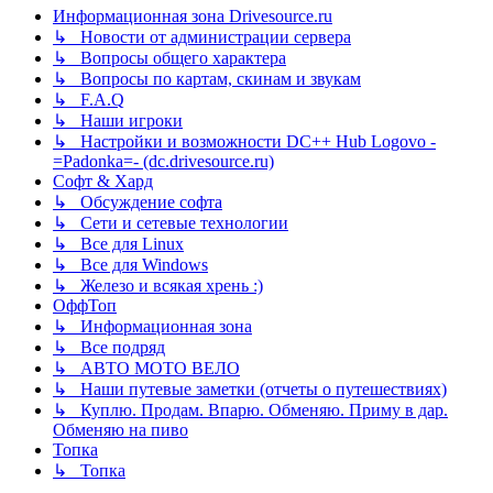
Информационная зона Drivesource.ru
↳ Новости от администрации сервера
↳ Вопросы общего характера
↳ Вопросы по картам, скинам и звукам
↳ F.A.Q
↳ Наши игроки
↳ Настройки и возможности DC++ Hub Logovo -
=Padonka=- (dc.drivesource.ru)
Софт & Хард
↳ Обсуждение софта
↳ Сети и сетевые технологии
↳ Все для Linux
↳ Все для Windows
↳ Железо и всякая хрень :)
ОффТоп
↳ Информационная зона
↳ Все подряд
↳ АВТО МОТО ВЕЛО
↳ Наши путевые заметки (отчеты о путешествиях)
↳ Куплю. Продам. Впарю. Обменяю. Приму в дар.
Обменяю на пиво
Топка
↳ Топка