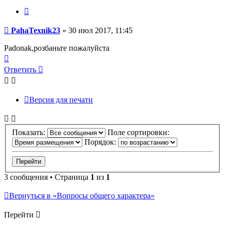
Цитата
Сообщение
PahaTexnik23
»
30 июл 2017, 11:45
Padonak,розбаньте пожалуйста
Вернуться
к
Ответить
началу
Версия для печати
Показать:
Поле сортировки:
Порядок:
3 сообщения • Страница
1
из
1
Вернуться в «Вопросы общего характера»
Перейти