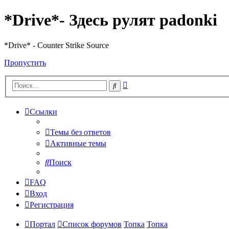
*Drive*- Здесь рулят padonki
*Drive* - Counter Strike Source
Пропустить
Расширенный
Поиск
поиск
Ссылки
Темы без ответов
Активные темы
Поиск
FAQ
Вход
Регистрация
Портал
Список форумов
Топка
Топка