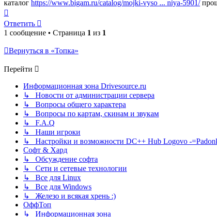
каталог
https://www.bigam.ru/catalog/mojki-vyso ... niya-5901/
прош
Вернуться
к
Ответить
началу
1 сообщение • Страница
1
из
1
Вернуться в «Топка»
Перейти
Информационная зона Drivesource.ru
↳ Новости от администрации сервера
↳ Вопросы общего характера
↳ Вопросы по картам, скинам и звукам
↳ F.A.Q
↳ Наши игроки
↳ Настройки и возможности DC++ Hub Logovo -=Padonka=-
Софт & Хард
↳ Обсуждение софта
↳ Сети и сетевые технологии
↳ Все для Linux
↳ Все для Windows
↳ Железо и всякая хрень :)
ОффТоп
↳ Информационная зона