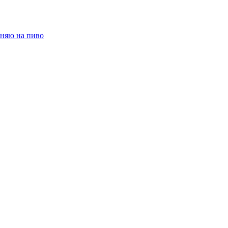
няю на пиво