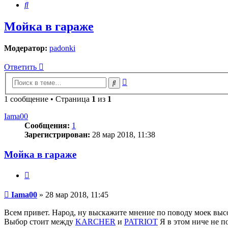
Поиск
Мойка в гараже
Модератор:
padonki
Ответить
Расширенный
Поиск
поиск
1 сообщение • Страница
1
из
1
Iama00
Сообщения:
1
Зарегистрирован:
28 мар 2018, 11:38
Мойка в гараже
Цитата
Сообщение
Iama00
»
28 мар 2018, 11:45
Всем привет. Народ, ну выскажите мнение по поводу моек высо
Выбор стоит между
KARCHER
и
PATRIOT
Я в этом ниче не п