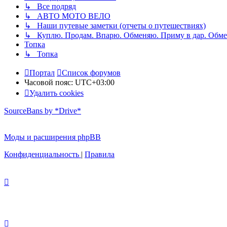
↳ Все подряд
↳ АВТО МОТО ВЕЛО
↳ Наши путевые заметки (отчеты о путешествиях)
↳ Куплю. Продам. Впарю. Обменяю. Приму в дар. Обме
Топка
↳ Топка
Портал
Список форумов
Часовой пояс:
UTC+03:00
Удалить cookies
SourceBans by *Drive*
Моды и расширения phpBB
Конфиденциальность
|
Правила