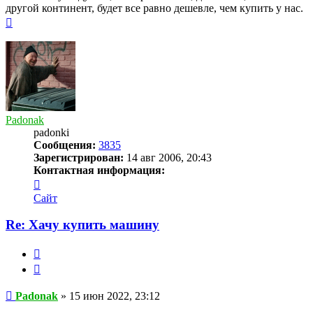
другой континент, будет все равно дешевле, чем купить у нас.
Вернуться
к
началу
Padonak
padonki
Сообщения:
3835
Зарегистрирован:
14 авг 2006, 20:43
Контактная информация:
Контактная
информация
Сайт
пользователя
Padonak
Re: Хачу купить машину
Жалоба
Цитата
Сообщение
Padonak
»
15 июн 2022, 23:12