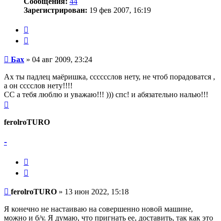
Сообщения:
44
Зарегистрирован:
19 фев 2007, 16:19
Жалоба
Цитата
Сообщение
Бах
»
04 авг 2009, 23:24
Ах ты падлец маёришка, сссссслов нету, не чтоб порадоватся ,
а он сссслов нету!!!!
СС а тебя люблю и уважаю!!! ))) спс! и абязательно налью!!!
Вернуться
к
началу
ferolroTURO
-
Жалоба
Цитата
Сообщение
ferolroTURO
»
13 июн 2022, 15:18
Я конечно не настаиваю на совершенно новой машине,
можно и б/у. Я думаю, что пригнать ее, доставить, так как это