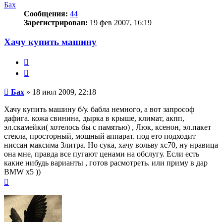
Бах
Сообщения:
44
Зарегистрирован:
19 фев 2007, 16:19
Хачу купить машину
Жалоба
Цитата
Сообщение
Бах
»
18 июл 2009, 22:18
Хачу купить машину б/у. бабла немного, а вот запрософ
дафига. кожа свинина, дырка в крыше, климат, акпп,
эл.скамейки( хотелось бы с памятью) , Люк, ксенон, эл.пакет
стекла, просторный, мощный аппарат. под ето подходит
ниссан максима 3литра. Но сука, хачу вольву хс70, ну нравица
она мне, правда все пугают ценами на обслугу. Если есть
какие нибудь варианты , готов расмотреть. или приму в дар
BMW х5 ))
Вернуться
к
началу