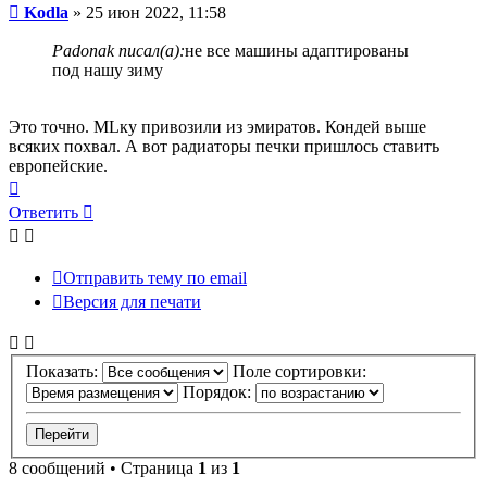
Сообщение
Kodla
»
25 июн 2022, 11:58
Padonak писал(а):
не все машины адаптированы
под нашу зиму
Это точно. MLку привозили из эмиратов. Кондей выше
всяких похвал. А вот радиаторы печки пришлось ставить
европейские.
Вернуться
к
Ответить
началу
Отправить тему по email
Версия для печати
Показать:
Поле сортировки:
Порядок:
8 сообщений • Страница
1
из
1