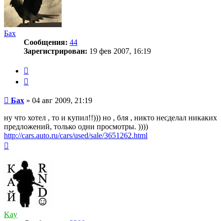
Бах
Сообщения:
44
Зарегистрирован:
19 фев 2007, 16:19
Жалоба
Цитата
Сообщение
Бах
»
04 авг 2009, 21:19
ну что хотел , то и купил!!))) но , бля , никто несделал никаких
предложений, только одни просмотры. ))))
http://cars.auto.ru/cars/used/sale/3651262.html
Вернуться
к
началу
Kay