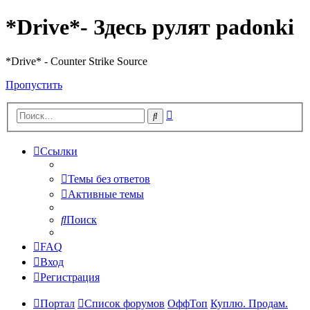
*Drive*- Здесь рулят padonki
*Drive* - Counter Strike Source
Пропустить
Расширенный
Поиск
поиск
Ссылки
Темы без ответов
Активные темы
Поиск
FAQ
Вход
Регистрация
Портал
Список форумов
ОффТоп
Куплю. Продам.