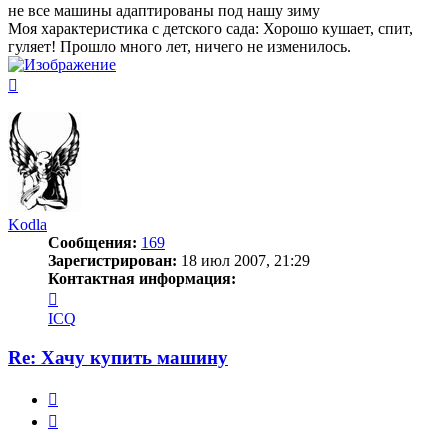
не все машины адаптированы под нашу зиму
Моя характеристика с детского сада: Хорошо кушает, спит,
гуляет! Прошло много лет, ничего не изменилось.
Вернуться
к
началу
Kodla
Сообщения:
169
Зарегистрирован:
18 июл 2007, 21:29
Контактная информация:
Контактная
информация
ICQ
пользователя
Kodla
Re: Хачу купить машину
Жалоба
Цитата