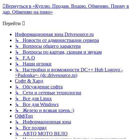
Вернуться в «Куплю. Продам. Впарю. Обменяю. Приму в
дар. Обменяю на пиво»
Перейти
Информационная зона Drivesource.ru
↳ Новости от администрации сервера
↳ Вопросы общего характера
↳ Вопросы по картам, скинам и звукам
↳ F.A.Q
↳ Наши игроки
↳ Настройки и возможности DC++ Hub Logovo -
=Padonka=- (dc.drivesource.ru)
Софт & Хард
↳ Обсуждение софта
↳ Сети и сетевые технологии
↳ Все для Linux
↳ Все для Windows
↳ Железо и всякая хрень :)
ОффТоп
↳ Информационная зона
↳ Все подряд
↳ АВТО МОТО ВЕЛО