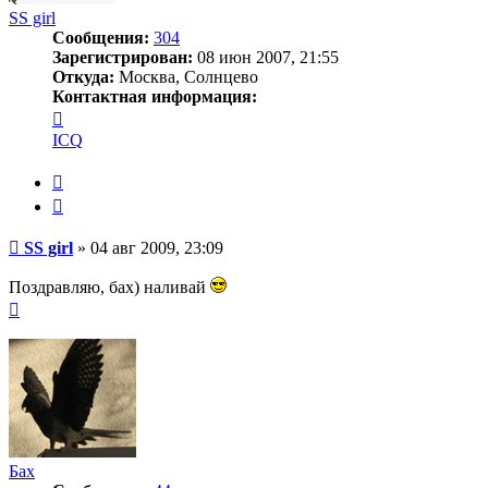
SS girl
Сообщения:
304
Зарегистрирован:
08 июн 2007, 21:55
Откуда:
Москва, Солнцево
Контактная информация:
Контактная
информация
ICQ
пользователя
SS
Жалоба
girl
Цитата
Сообщение
SS girl
»
04 авг 2009, 23:09
Поздравляю, бах) наливай
Вернуться
к
началу
Бах