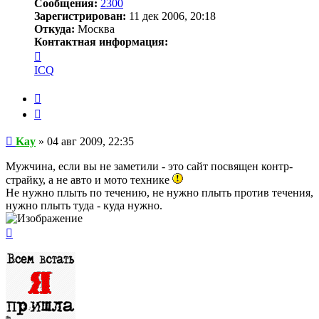
Сообщения:
2300
Зарегистрирован:
11 дек 2006, 20:18
Откуда:
Москва
Контактная информация:
Контактная
информация
ICQ
пользователя
Kay
Жалоба
Цитата
Сообщение
Kay
»
04 авг 2009, 22:35
Мужчина, если вы не заметили - это сайт посвящен контр-
страйку, а не авто и мото технике
Не нужно плыть по течению, не нужно плыть против течения,
нужно плыть туда - куда нужно.
Вернуться
к
началу