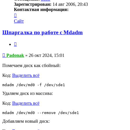
Зарегистрирован:
14 авг 2006, 20:43
Контактная информация:
Контактная
информация
Сайт
пользователя
Padonak
Шпаргалка по работе с Mdadm
Цитата
Сообщение
Padonak
»
26 окт 2024, 15:01
Помечаем диск как сбойный:
Код:
Выделить всё
mdadm /dev/md0 -f /dev/sde1
Удаляем диск из массива:
Код:
Выделить всё
mdadm /dev/md0 --remove /dev/sde1
Добавляем новый диск: