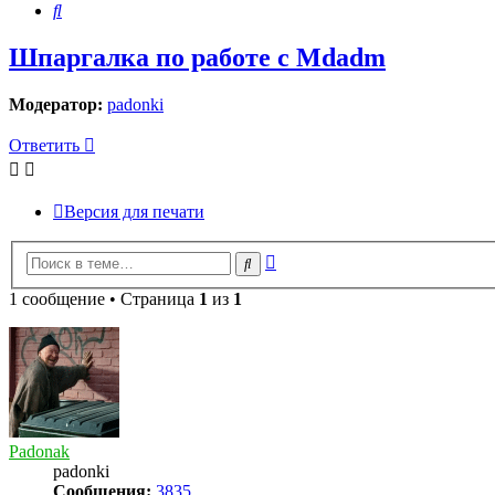
Поиск
Шпаргалка по работе с Mdadm
Модератор:
padonki
Ответить
Версия для печати
Расширенный
Поиск
поиск
1 сообщение • Страница
1
из
1
Padonak
padonki
Сообщения:
3835