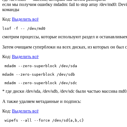
если мы получим ошибку mdadm: fail to stop array /dev/md0: Devi
команды
Код:
Выделить всё
lsof -f -- /dev/md0 
смотрим процессы, которые используют раздел и останавливае
Затем очищаем суперблоки на всех дисках, из которых он был с
Код:
Выделить всё
 mdadm --zero-superblock /dev/sda

mdadm --zero-superblock /dev/sdb

* где диски /dev/sda, /dev/sdb, /dev/sdc были частью массива md0
А также удаляем метаданные и подпись:
Код:
Выделить всё
 wipefs --all --force /dev/sd{a,b,c}