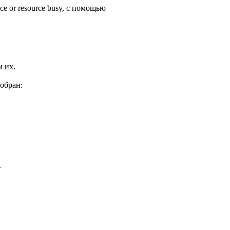
ce or resource busy, с помощью
м их.
обран:
.