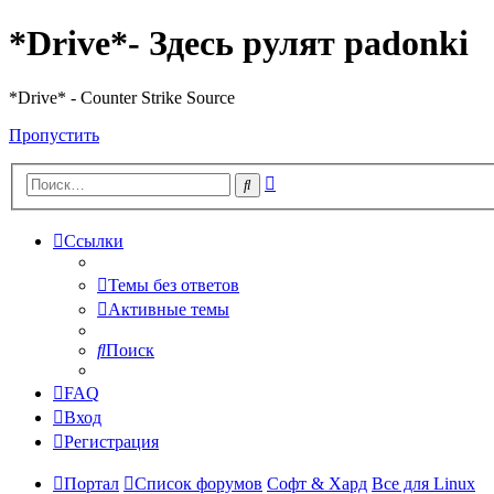
*Drive*- Здесь рулят padonki
*Drive* - Counter Strike Source
Пропустить
Расширенный
Поиск
поиск
Ссылки
Темы без ответов
Активные темы
Поиск
FAQ
Вход
Регистрация
Портал
Список форумов
Софт & Хард
Все для Linux