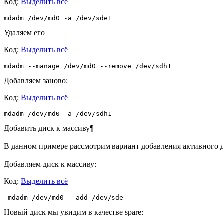
Код:
Выделить всё
mdadm /dev/md0 -a /dev/sde1
Удаляем его
Код:
Выделить всё
mdadm --manage /dev/md0 --remove /dev/sdh1
Добавляем заново:
Код:
Выделить всё
mdadm /dev/md0 -a /dev/sdh1
Добавить диск к массиву¶
В данном примере рассмотрим вариант добавления активного дис
Добавляем диск к массиву:
Код:
Выделить всё
 mdadm /dev/md0 --add /dev/sde
Новый диск мы увидим в качестве spare: