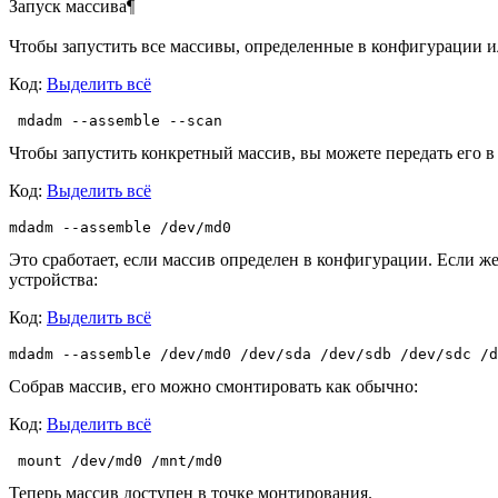
Запуск массива¶
Чтобы запустить все массивы, определенные в конфигурации или
Код:
Выделить всё
 mdadm --assemble --scan
Чтобы запустить конкретный массив, вы можете передать его в 
Код:
Выделить всё
mdadm --assemble /dev/md0
Это сработает, если массив определен в конфигурации. Если ж
устройства:
Код:
Выделить всё
mdadm --assemble /dev/md0 /dev/sda /dev/sdb /dev/sdc /d
Собрав массив, его можно смонтировать как обычно:
Код:
Выделить всё
 mount /dev/md0 /mnt/md0
Теперь массив доступен в точке монтирования.