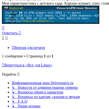
Моя характеристика с детского сада: Хорошо кушает, спит, гул
Вернуться
к
Ответить
началу
Версия для печати
1 сообщение • Страница
1
из
1
Вернуться в «Все для Linux»
Перейти
Информационная зона Drivesource.ru
↳ Новости от администрации сервера
↳ Вопросы общего характера
↳ Вопросы по картам, скинам и звукам
↳ F.A.Q
↳ Наши игроки