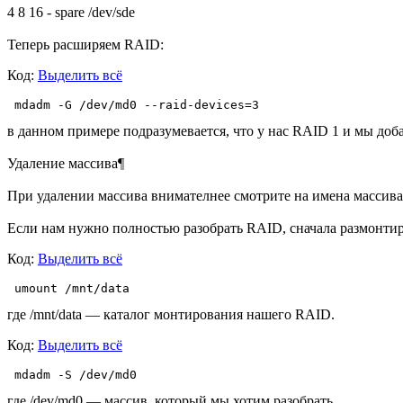
4 8 16 - spare /dev/sde
Теперь расширяем RAID:
Код:
Выделить всё
 mdadm -G /dev/md0 --raid-devices=3
в данном примере подразумевается, что у нас RAID 1 и мы доба
Удаление массива¶
При удалении массива внимателнее смотрите на имена массива 
Если нам нужно полностью разобрать RAID, сначала размонтир
Код:
Выделить всё
 umount /mnt/data
где /mnt/data — каталог монтирования нашего RAID.
Код:
Выделить всё
 mdadm -S /dev/md0
где /dev/md0 — массив, который мы хотим разобрать.