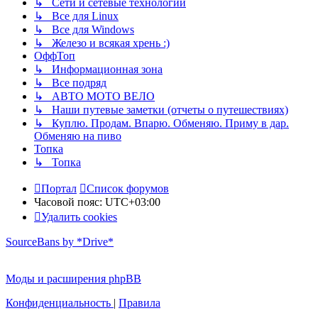
↳ Сети и сетевые технологии
↳ Все для Linux
↳ Все для Windows
↳ Железо и всякая хрень :)
ОффТоп
↳ Информационная зона
↳ Все подряд
↳ АВТО МОТО ВЕЛО
↳ Наши путевые заметки (отчеты о путешествиях)
↳ Куплю. Продам. Впарю. Обменяю. Приму в дар.
Обменяю на пиво
Топка
↳ Топка
Портал
Список форумов
Часовой пояс:
UTC+03:00
Удалить cookies
SourceBans by *Drive*
Моды и расширения phpBB
Конфиденциальность
|
Правила