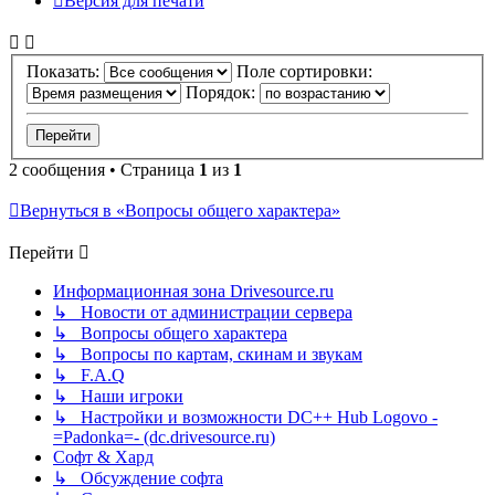
Версия для печати
Показать:
Поле сортировки:
Порядок:
2 сообщения • Страница
1
из
1
Вернуться в «Вопросы общего характера»
Перейти
Информационная зона Drivesource.ru
↳ Новости от администрации сервера
↳ Вопросы общего характера
↳ Вопросы по картам, скинам и звукам
↳ F.A.Q
↳ Наши игроки
↳ Настройки и возможности DC++ Hub Logovo -
=Padonka=- (dc.drivesource.ru)
Софт & Хард
↳ Обсуждение софта