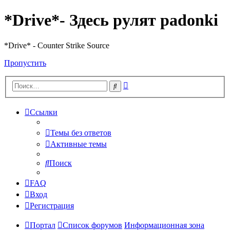
*Drive*- Здесь рулят padonki
*Drive* - Counter Strike Source
Пропустить
Расширенный
Поиск
поиск
Ссылки
Темы без ответов
Активные темы
Поиск
FAQ
Вход
Регистрация
Портал
Список форумов
Информационная зона