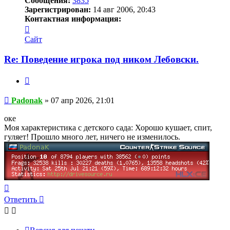
Сообщения:
3835
Зарегистрирован:
14 авг 2006, 20:43
Контактная информация:
Контактная
информация
Сайт
пользователя
Padonak
Re: Поведение игрока под ником Лебовски.
Цитата
Сообщение
Padonak
»
07 апр 2026, 21:01
оке
Моя характеристика с детского сада: Хорошо кушает, спит,
гуляет! Прошло много лет, ничего не изменилось.
Вернуться
к
Ответить
началу