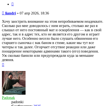
Цитата
Сообщение
liandri
»
07 апр 2026, 18:36
Хочу заострить внимание на этом непробиваемом неадеквате.
Сколько раз мне доводилось с ним играть, столько же раз я
слышал от него постоянный мат и оскорбления — как в свой
адрес, так и в адрес тех, кто не является его другом и играет
лучше него. Особенно весело было слушать обвинения его
старшего сыночка с вак баном в стиме, какие мы тут все
читеры и так далее. Огорчает отсутвие реакции или даже
поощерение некоторыми админами такого (его) поведения.
Уж сколько банили или предупреждали куда за меньшие
деяния.
Вернуться
к
началу
Padonak
padonki