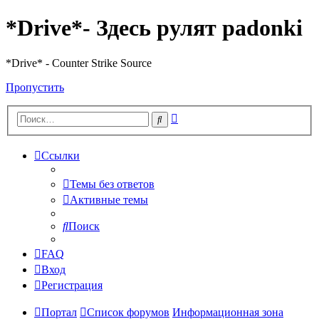
*Drive*- Здесь рулят padonki
*Drive* - Counter Strike Source
Пропустить
Расширенный
Поиск
поиск
Ссылки
Темы без ответов
Активные темы
Поиск
FAQ
Вход
Регистрация
Портал
Список форумов
Информационная зона