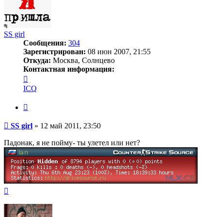
SS girl
Сообщения:
304
Зарегистрирован:
08 июн 2007, 21:55
Откуда:
Москва, Солнцево
Контактная информация:
Контактная
информация
ICQ
пользователя
SS
Цитата
girl
Сообщение
SS girl
»
12 май 2011, 23:50
Падонак, я не пойму- ты улетел или нет?
Вернуться
к
началу