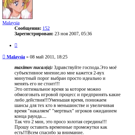
Malaysia
Сообщения:
152
Зарегистрирован:
23 ноя 2007, 05:36
Цитата
Сообщение
Malaysia
»
08 май 2011, 18:25
maximov писал(a):
Здравствуйте господа.Это моё
субъективное мнение,но мне кажется 2-вух
минутный порог выбран просто идеально и
менять его не стоит!!!
Это оптимальное время за которое можно
обмозговать игровой процесс и предпринять какие
либо действия!!!Уменьшая время, понижаем
шансы для тех кто в меньшинстве и увеличивая
время "накаляем" "мертвых" игроков ожиданием
конца раунда....
Так что 2 мин, это просо золотая середина!!!
Прошу оставить временные промежутки как
есть!!!Всем спасибо за внимание.