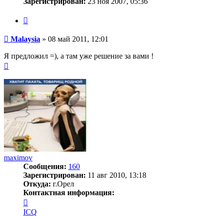
Зарегистрирован:
23 ноя 2007, 05:36
Цитата
Сообщение
Malaysia
»
08 май 2011, 12:01
Я предложил =), а там уже решение за вами !
Вернуться
к
началу
maximov
Сообщения:
160
Зарегистрирован:
11 авг 2010, 13:18
Откуда:
г.Орел
Контактная информация:
Контактная
информация
ICQ