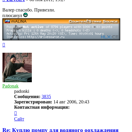
Валер спасибо. Привезли.
плюсанул
Вернуться
к
началу
Padonak
padonki
Сообщения:
3835
Зарегистрирован:
14 авг 2006, 20:43
Контактная информация:
Контактная
информация
Сайт
пользователя
Padonak
Re: Куплю помпу для водяного оохлаждения