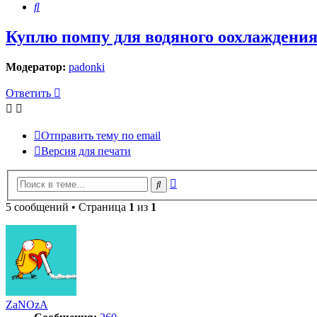
Поиск
Куплю помпу для водяного оохлаждени
Модератор:
padonki
Ответить
Отправить тему по email
Версия для печати
Расширенный
Поиск
поиск
5 сообщений • Страница
1
из
1
ZaNOzA