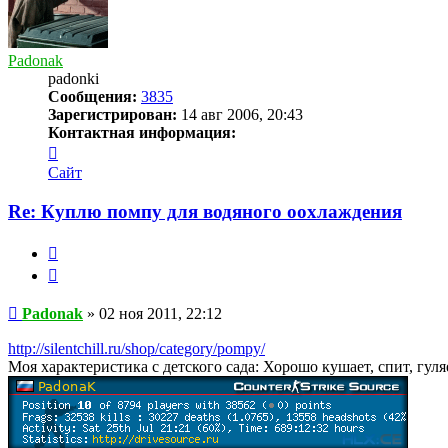
Padonak
padonki
Сообщения:
3835
Зарегистрирован:
14 авг 2006, 20:43
Контактная информация:
Контактная
информация
Сайт
пользователя
Padonak
Re: Куплю помпу для водяного оохлаждения
Жалоба
Цитата
Сообщение
Padonak
»
02 ноя 2011, 22:12
http://silentchill.ru/shop/category/pompy/
Моя характеристика с детского сада: Хорошо кушает, спит, гул