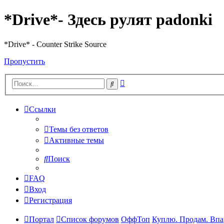
*Drive*- Здесь рулят padonki
*Drive* - Counter Strike Source
Пропустить
Расширенный
Поиск
поиск
Ссылки
Темы без ответов
Активные темы
Поиск
FAQ
Вход
Регистрация
Портал
Список форумов
ОффТоп
Куплю. Продам. Впа