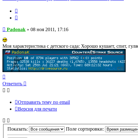
Жалоба
Цитата
Сообщение
Padonak
»
08 ноя 2011, 17:16
Моя характеристика с детского сада: Хорошо кушает, спит, гул
Вернуться
к
Ответить
началу
Отправить тему по email
Версия для печати
Показать:
Поле сортировки: