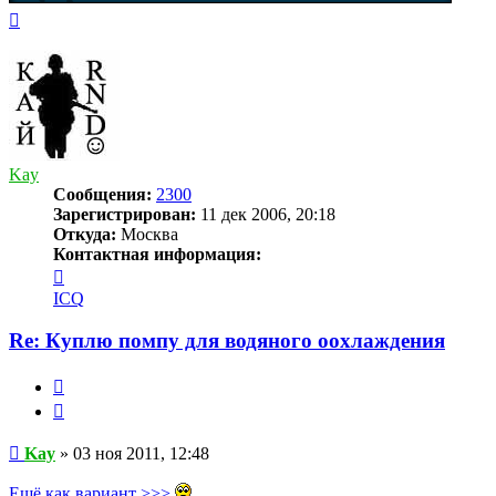
Вернуться
к
началу
Kay
Сообщения:
2300
Зарегистрирован:
11 дек 2006, 20:18
Откуда:
Москва
Контактная информация:
Контактная
информация
ICQ
пользователя
Kay
Re: Куплю помпу для водяного оохлаждения
Жалоба
Цитата
Сообщение
Kay
»
03 ноя 2011, 12:48
Ещё как вариант >>>