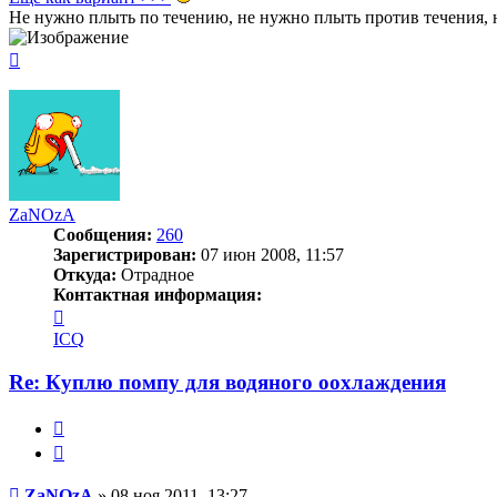
Не нужно плыть по течению, не нужно плыть против течения, н
Вернуться
к
началу
ZaNOzA
Сообщения:
260
Зарегистрирован:
07 июн 2008, 11:57
Откуда:
Отрадное
Контактная информация:
Контактная
информация
ICQ
пользователя
ZaNOzA
Re: Куплю помпу для водяного оохлаждения
Жалоба
Цитата
Сообщение
ZaNOzA
»
08 ноя 2011, 13:27