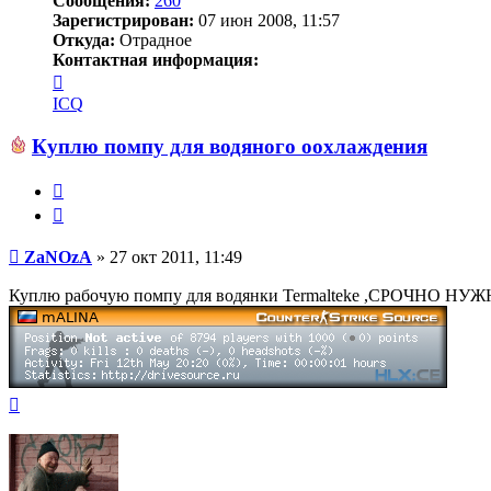
Сообщения:
260
Зарегистрирован:
07 июн 2008, 11:57
Откуда:
Отрадное
Контактная информация:
Контактная
информация
ICQ
пользователя
ZaNOzA
Куплю помпу для водяного оохлаждения
Жалоба
Цитата
Сообщение
ZaNOzA
»
27 окт 2011, 11:49
Куплю рабочую помпу для водянки Termalteke ,СРОЧНО НУЖН
Вернуться
к
началу