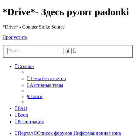
*Drive*- Здесь рулят padonki
*Drive* - Counter Strike Source
Пропустить
Расширенный
Поиск
поиск
Ссылки
Темы без ответов
Активные темы
Поиск
FAQ
Вход
Регистрация
Портал
Список форумов
Информационная зона