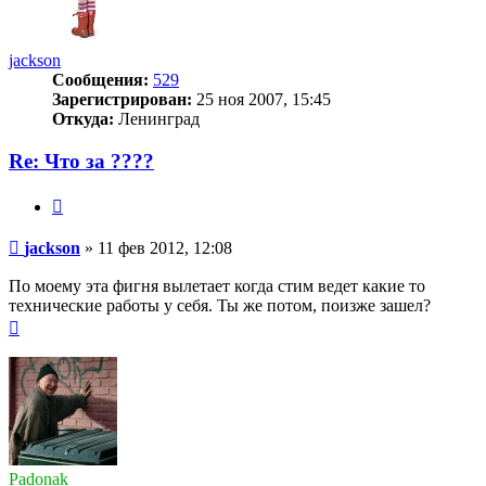
jackson
Сообщения:
529
Зарегистрирован:
25 ноя 2007, 15:45
Откуда:
Ленинград
Re: Что за ????
Цитата
Сообщение
jackson
»
11 фев 2012, 12:08
По моему эта фигня вылетает когда стим ведет какие то
технические работы у себя. Ты же потом, поизже зашел?
Вернуться
к
началу
Padonak