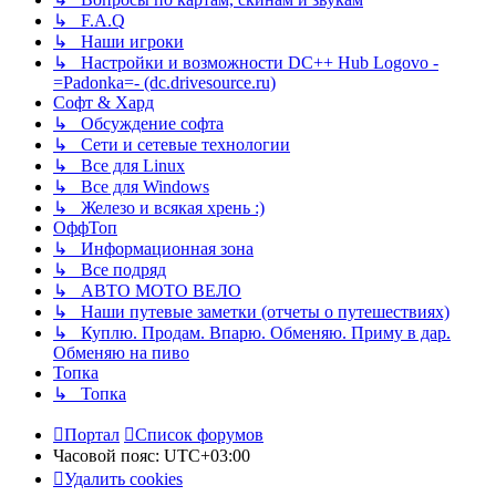
↳ F.A.Q
↳ Наши игроки
↳ Настройки и возможности DC++ Hub Logovo -
=Padonka=- (dc.drivesource.ru)
Софт & Хард
↳ Обсуждение софта
↳ Сети и сетевые технологии
↳ Все для Linux
↳ Все для Windows
↳ Железо и всякая хрень :)
ОффТоп
↳ Информационная зона
↳ Все подряд
↳ АВТО МОТО ВЕЛО
↳ Наши путевые заметки (отчеты о путешествиях)
↳ Куплю. Продам. Впарю. Обменяю. Приму в дар.
Обменяю на пиво
Топка
↳ Топка
Портал
Список форумов
Часовой пояс:
UTC+03:00
Удалить cookies