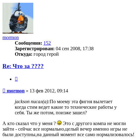
началу
mormon
Сообщения:
152
Зарегистрирован:
04 сен 2008, 17:38
Откуда:
город герой
Re: Что за ????
Цитата
Сообщение
mormon
»
13 фев 2012, 09:14
jackson писал(а):
По моему эта фигня вылетает
когда стим ведет какие то технические работы у
себя. Ты же потом, поизже зашел?
А кто сказал что у меня ?
Это с другого компа не могли
зайти - сейчас все нормально,целый вечер именно игры не
были доступны,на данный момент все само нормализовалось!