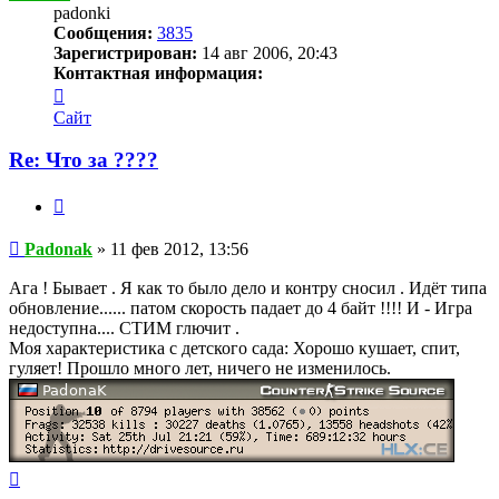
padonki
Сообщения:
3835
Зарегистрирован:
14 авг 2006, 20:43
Контактная информация:
Контактная
информация
Сайт
пользователя
Padonak
Re: Что за ????
Цитата
Сообщение
Padonak
»
11 фев 2012, 13:56
Ага ! Бывает . Я как то было дело и контру сносил . Идёт типа
обновление...... патом скорость падает до 4 байт !!!! И - Игра
недоступна.... СТИМ глючит .
Моя характеристика с детского сада: Хорошо кушает, спит,
гуляет! Прошло много лет, ничего не изменилось.
Вернуться
к