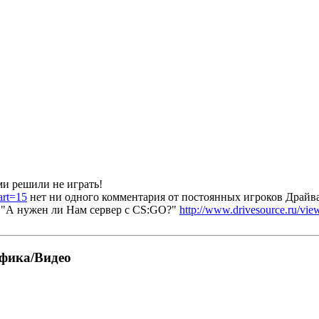
и решили не играть!
art=15
нет ни одного комментария от постоянных игроков Драйва!
у "А нужен ли Нам сервер с CS:GO?"
http://www.drivesource.ru/vi
фика/Видео