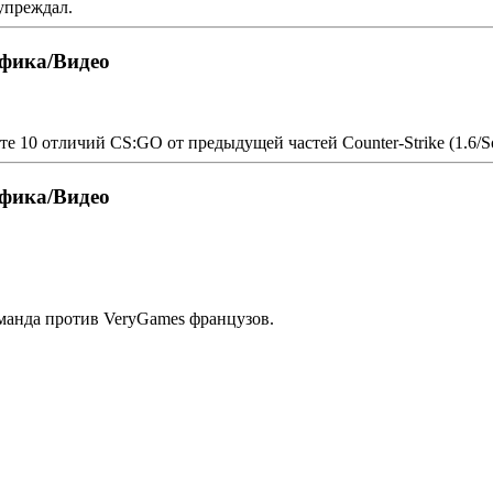
упреждал.
фика/Видео
 10 отличий CS:GO от предыдущей частей Counter-Strike (1.6/So
фика/Видео
манда против VeryGames французов.