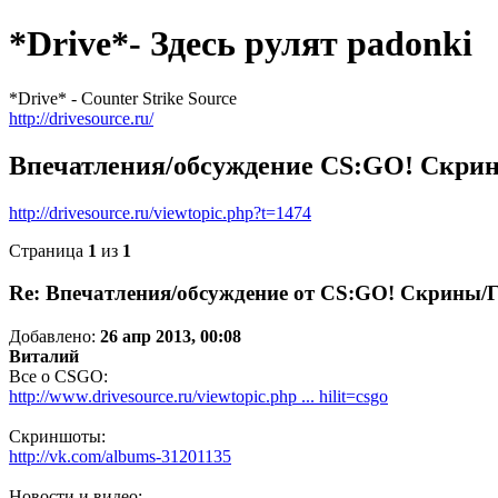
*Drive*- Здесь рулят padonki
*Drive* - Counter Strike Source
http://drivesource.ru/
Впечатления/обсуждение CS:GO! Скри
http://drivesource.ru/viewtopic.php?t=1474
Страница
1
из
1
Re: Впечатления/обсуждение от CS:GO! Скрины/
Добавлено:
26 апр 2013, 00:08
Виталий
Все о CSGO:
http://www.drivesource.ru/viewtopic.php ... hilit=csgo
Скриншоты:
http://vk.com/albums-31201135
Новости и видео: