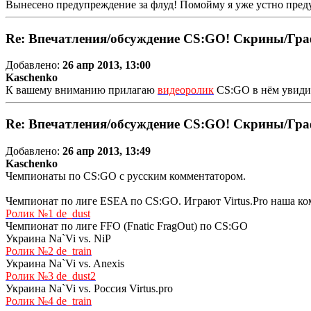
Вынесено предупреждение за флуд! Помойму я уже устно пред
Re: Впечатления/обсуждение CS:GO! Скрины/Гра
Добавлено:
26 апр 2013, 13:00
Kaschenko
К вашему вниманию прилагаю
видеоролик
CS:GO в нём увидите
Re: Впечатления/обсуждение CS:GO! Скрины/Гра
Добавлено:
26 апр 2013, 13:49
Kaschenko
Чемпионаты по CS:GO с русским комментатором.
Чемпионат по лиге ESEA по CS:GO. Играют Virtus.Pro наша ко
Ролик №1 de_dust
Чемпионат по лиге FFO (Fnatic FragOut) по CS:GO
Украина Na`Vi vs. NiP
Ролик №2 de_train
Украина Na`Vi vs. Anexis
Ролик №3 de_dust2
Украина Na`Vi vs. Россия Virtus.pro
Ролик №4 de_train