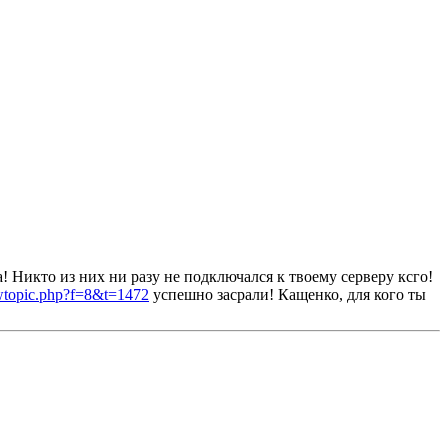
 Никто из них ни разу не подключался к твоему серверу ксго!
ewtopic.php?f=8&t=1472
успешно засрали! Кащенко, для кого ты