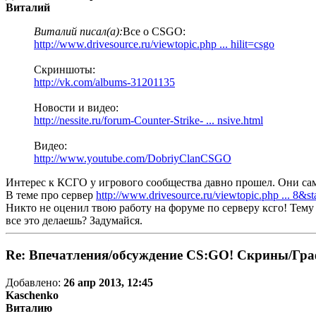
Виталий
Виталий писал(а):
Все о CSGO:
http://www.drivesource.ru/viewtopic.php ... hilit=csgo
Скриншоты:
http://vk.com/albums-31201135
Новости и видео:
http://nessite.ru/forum-Counter-Strike- ... nsive.html
Видео:
http://www.youtube.com/DobriyClanCSGO
Интерес к КСГО у игрового сообщества давно прошел. Они сам
В теме про сервер
http://www.drivesource.ru/viewtopic.php ... 8&st
Никто не оценил твою работу на форуме по серверу ксго! Тем
все это делаешь? Задумайся.
Re: Впечатления/обсуждение CS:GO! Скрины/Гра
Добавлено:
26 апр 2013, 12:45
Kaschenko
Виталию