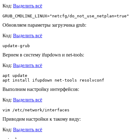
Код:
Выделить всё
GRUB_CMDLINE_LINUX="netcfg/do_not_use_netplan=true"
Обновляем параметры загрузчика grub:
Код:
Выделить всё
update-grub
Вернем в систему ifupdown и net-tools:
Код:
Выделить всё
apt update

apt install ifupdown net-tools resolvconf
Выполним настройку интерфейсов:
Код:
Выделить всё
vim /etc/network/interfaces
Приводим настройки к такому виду:
Код:
Выделить всё