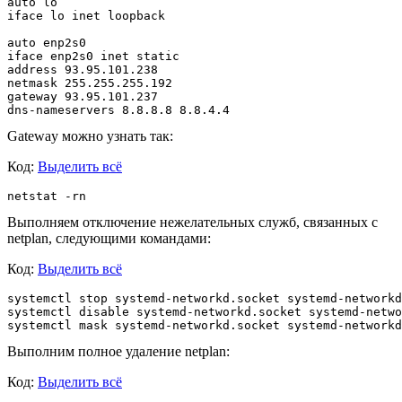
auto lo

iface lo inet loopback

auto enp2s0

iface enp2s0 inet static

address 93.95.101.238

netmask 255.255.255.192

gateway 93.95.101.237

dns-nameservers 8.8.8.8 8.8.4.4
Gateway можно узнать так:
Код:
Выделить всё
netstat -rn
Выполняем отключение нежелательных служб, связанных с
netplan, следующими командами:
Код:
Выделить всё
systemctl stop systemd-networkd.socket systemd-networkd
systemctl disable systemd-networkd.socket systemd-netwo
Выполним полное удаление netplan:
Код:
Выделить всё