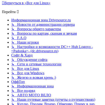
Вернуться в «Все для Linux»
Перейти
Информационная зона Drivesource.ru
↳ Новости от администрации сервера
↳ Вопросы общего характера
↳ Вопросы по картам, скинам и звукам
↳ F.A.Q
↳ Наши игроки
↳ Настройки и возможности DC++ Hub Logovo -
=Padonka=- (dc.drivesource.ru)
Софт & Хард
↳ Обсуждение софта
↳ Сети и сетевые технологии
↳ Все для Linux
↳ Все для Windows
↳ Железо и всякая хрень :)
ОффТоп
↳ Информационная зона
↳ Все подряд
↳ АВТО МОТО ВЕЛО
↳ Наши путевые заметки (отчеты о путешествиях)
↳ Куплю. Продам. Впарю. Обменяю. Приму в дар.