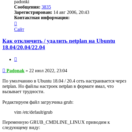
padonki
Сообщения:
3835
Зарегистрирован:
14 авг 2006, 20:43
Контактная информация:
Контактная
информация
Сайт
пользователя
Padonak
Как отключить / удалить netplan на Ubuntu
18.04/20.04/22.04
Цитата
Сообщение
Padonak
»
22 июл 2022, 23:04
По умолчанию в Ubuntu 18.04 / 20.4 сеть настраивается через
netplan. Но файлы настроек netplan в формате ямал, что
вызывает трудности.
Редактируем файл загрузчика grub:
vim /etc/default/grub
Переменную GRUB_CMDLINE_LINUX приводим к
следующему виду: