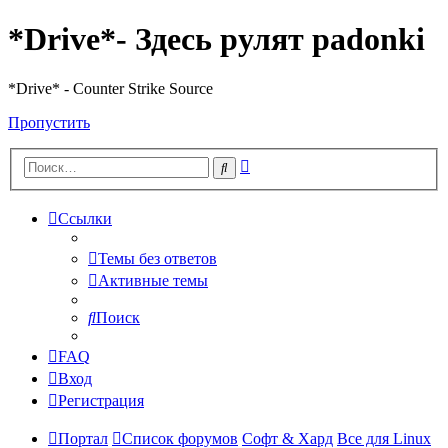
*Drive*- Здесь рулят padonki
*Drive* - Counter Strike Source
Пропустить
Расширенный
Поиск
поиск
Ссылки
Темы без ответов
Активные темы
Поиск
FAQ
Вход
Регистрация
Портал
Список форумов
Софт & Хард
Все для Linux