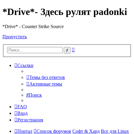
*Drive*- Здесь рулят padonki
*Drive* - Counter Strike Source
Пропустить
Расширенный
Поиск
поиск
Ссылки
Темы без ответов
Активные темы
Поиск
FAQ
Вход
Регистрация
Портал
Список форумов
Софт & Хард
Все для Linux