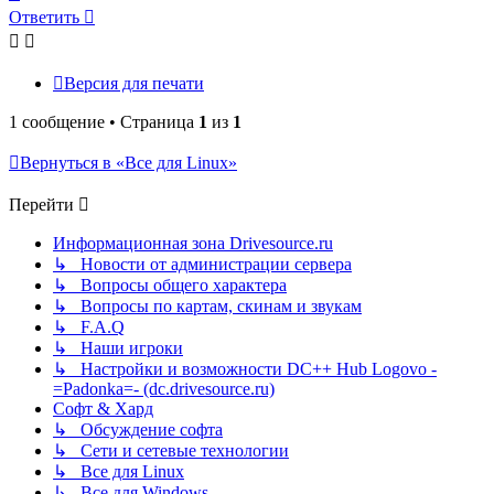
к
Ответить
началу
Версия для печати
1 сообщение • Страница
1
из
1
Вернуться в «Все для Linux»
Перейти
Информационная зона Drivesource.ru
↳ Новости от администрации сервера
↳ Вопросы общего характера
↳ Вопросы по картам, скинам и звукам
↳ F.A.Q
↳ Наши игроки
↳ Настройки и возможности DC++ Hub Logovo -
=Padonka=- (dc.drivesource.ru)
Софт & Хард
↳ Обсуждение софта
↳ Сети и сетевые технологии
↳ Все для Linux
↳ Все для Windows