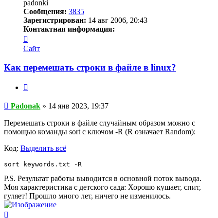
padonki
Сообщения:
3835
Зарегистрирован:
14 авг 2006, 20:43
Контактная информация:
Контактная
информация
Сайт
пользователя
Padonak
Как перемешать строки в файле в linux?
Цитата
Сообщение
Padonak
»
14 янв 2023, 19:37
Перемешать строки в файле случайным образом можно с
помощью команды sort с ключом -R (R означает Random):
Код:
Выделить всё
sort keywords.txt -R
P.S. Результат работы выводится в основной поток вывода.
Моя характеристика с детского сада: Хорошо кушает, спит,
гуляет! Прошло много лет, ничего не изменилось.
Вернуться