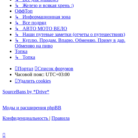
↳ Железо и всякая хрень :)
ОффТоп
↳ Информационная зона
↳ Все подряд
↳ АВТО МОТО ВЕЛО
↳ Наши путевые заметки (отчеты о путешествиях)
↳ Куплю. Продам. Впарю. Обменяю. Приму в дар.
Обменяю на пиво
Топка
↳ Топка
Портал
Список форумов
Часовой пояс:
UTC+03:00
Удалить cookies
SourceBans by *Drive*
Моды и расширения phpBB
Конфиденциальность
|
Правила